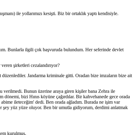
nı) ile yollarımızı kesişti. Biz bir ortaklık yaptı kendisiyle.
dım. Bunlarla ilgili çok başvuruda bulundum. Her seferinde devlet
eren şirketleri cezalandırıyor?
düzenlediler. Jandarma kriminale gitti. Oradan bize imzaların bize ait
verilmedi. Bunun üzerine araya giren kişiler bana Zehra ile
çim dönemi, bizi Hınıs köyüne çağırdılar. Bir kahvehanede gece orada
 abime ileteceğim' dedi. Ben orada ağladım. Burada ne işim var
r şey yüz yüze oluyor. Ben bir umutla gidiyorum, derdimi anlatmak
stem kurulmuş.