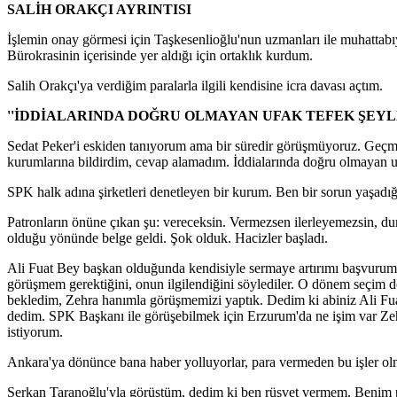
SALİH ORAKÇI AYRINTISI
İşlemin onay görmesi için Taşkesenlioğlu'nun uzmanları ile muhattabıy
Bürokrasinin içerisinde yer aldığı için ortaklık kurdum.
Salih Orakçı'ya verdiğim paralarla ilgili kendisine icra davası açtım.
''İDDİALARINDA DOĞRU OLMAYAN UFAK TEFEK ŞEYLE
Sedat Peker'i eskiden tanıyorum ama bir süredir görüşmüyoruz. Geçmişt
kurumlarına bildirdim, cevap alamadım. İddialarında doğru olmayan uf
SPK halk adına şirketleri denetleyen bir kurum. Ben bir sorun yaşadı
Patronların önüne çıkan şu: vereceksin. Vermezsen ilerleyemezsin, durd
olduğu yönünde belge geldi. Şok olduk. Hacizler başladı.
Ali Fuat Bey başkan olduğunda kendisiyle sermaye artırımı başvurum 
görüşmem gerektiğini, onun ilgilendiğini söylediler. O dönem seçim d
bekledim, Zehra hanımla görüşmemizi yaptık. Dedim ki abiniz Ali Fua
dedim. SPK Başkanı ile görüşebilmek için Erzurum'da ne işim var Zeh
istiyorum.
Ankara'ya dönünce bana haber yolluyorlar, para vermeden bu işler ol
Serkan Taranoğlu'yla görüştüm, dedim ki ben rüşvet vermem. Benim par