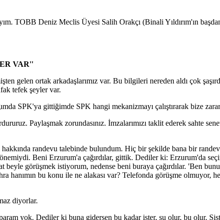
ım. TOBB Deniz Meclis Üyesi Salih Orakçı (Binali Yıldırım'ın başdanışma
R VAR''
en gelen ortak arkadaşlarımız var. Bu bilgileri nereden aldı çok şaşır
ak tefek şeyler var.
ğımda SPK'ya gittiğimde SPK hangi mekanizmayı çalıştırarak bize zarar v
ururuz. Paylaşmak zorundasınız. İmzalarımızı taklit ederek sahte senet 
hakkında randevu talebinde bulundum. Hiç bir şekilde bana bir randevu 
önemiydi. Beni Erzurum'a çağırdılar, gittik. Dediler ki: Erzurum'da se
t beyle görüşmek istiyorum, nedense beni buraya çağırdılar. 'Ben bunu
ra hanımın bu konu ile ne alakası var? Telefonda görüşme olmuyor, he
maz diyorlar.
am yok. Dediler ki buna gidersen bu kadar ister, şu olur, bu olur. Si