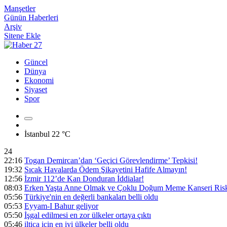
Manşetler
Günün Haberleri
Arşiv
Sitene Ekle
Güncel
Dünya
Ekonomi
Siyaset
Spor
İstanbul
22 °C
24
22:16
Togan Demircan’dan ‘Geçici Görevlendirme’ Tepkisi!
19:32
Sıcak Havalarda Ödem Şikayetini Hafife Almayın!
12:56
İzmir 112’de Kan Donduran İddialar!
08:03
Erken Yaşta Anne Olmak ve Çoklu Doğum Meme Kanseri Riski
05:56
Türkiye'nin en değerli bankaları belli oldu
05:53
Eyyam-I Bahur geliyor
05:50
İşgal edilmesi en zor ülkeler ortaya çıktı
05:46
iltica için en iyi ülkeler belli oldu