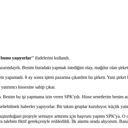
bunu yaşıyorlar''
ifadelerini kullandı.
 pazarındaydı. Benim buradaki yapmak istediğim olay, mağdur olan şirket
em yapamadı. 8 ay sonra işlem pazarına çıkardım bu şirketi. Yani şirket
 yatırımcı hissesine sahip çıkar.
Benim bu işi yapmama izin veren SPK'ydı. Hisse senetlerim benim adım
seltebilmek haberler yapıyorlar. Bir takım gruplar kuruluyor, küçük yatır
Oluşturduğum projeyle sermaye arttırımı için başvuru yaptım SPK'ya. 
ı talebim fiktif gerekçesiyle reddedildi. İlk alarmı orada alıyorum. Ban