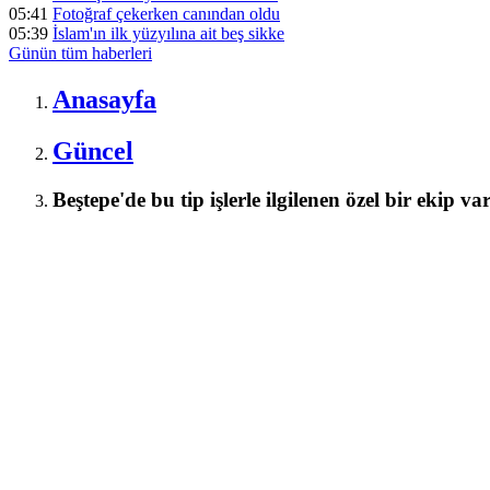
05:41
Fotoğraf çekerken canından oldu
05:39
İslam'ın ilk yüzyılına ait beş sikke
Günün tüm
haberleri
Anasayfa
Güncel
Beştepe'de bu tip işlerle ilgilenen özel bir ekip va