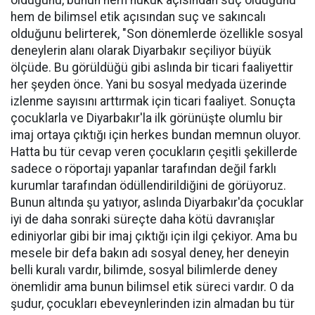
olduğunu, bunun hem hukuk açısından suç olduğunu
hem de bilimsel etik açısından suç ve sakıncalı
olduğunu belirterek, "Son dönemlerde özellikle sosyal
deneylerin alanı olarak Diyarbakır seçiliyor büyük
ölçüde. Bu görüldüğü gibi aslında bir ticari faaliyettir
her şeyden önce. Yani bu sosyal medyada üzerinde
izlenme sayısını arttırmak için ticari faaliyet. Sonuçta
çocuklarla ve Diyarbakır'la ilk görünüşte olumlu bir
imaj ortaya çıktığı için herkes bundan memnun oluyor.
Hatta bu tür cevap veren çocukların çeşitli şekillerde
sadece o röportajı yapanlar tarafından değil farklı
kurumlar tarafından ödüllendirildiğini de görüyoruz.
Bunun altında şu yatıyor, aslında Diyarbakır'da çocuklar
iyi de daha sonraki süreçte daha kötü davranışlar
ediniyorlar gibi bir imaj çıktığı için ilgi çekiyor. Ama bu
mesele bir defa bakın adı sosyal deney, her deneyin
belli kuralı vardır, bilimde, sosyal bilimlerde deney
önemlidir ama bunun bilimsel etik süreci vardır. O da
şudur, çocukları ebeveynlerinden izin almadan bu tür