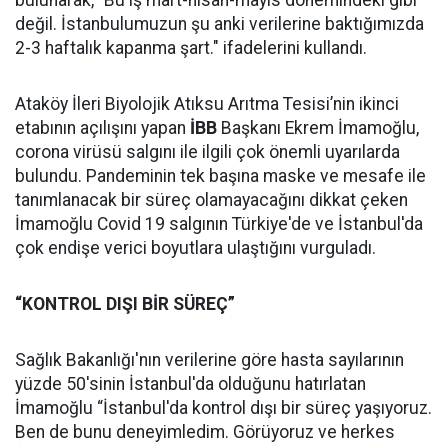
bulunarak, "Bu iş mart-nisan-mayıs dönemindeki gibi
değil. İstanbulumuzun şu anki verilerine baktığımızda
2-3 haftalık kapanma şart." ifadelerini kullandı.
Ataköy İleri Biyolojik Atıksu Arıtma Tesisi’nin ikinci
etabının açılışını yapan
İBB
Başkanı Ekrem İmamoğlu,
corona virüsü salgını ile ilgili çok önemli uyarılarda
bulundu. Pandeminin tek başına maske ve mesafe ile
tanımlanacak bir süreç olamayacağını dikkat çeken
İmamoğlu Covid 19 salgının Türkiye'de ve İstanbul'da
çok endişe verici boyutlara ulaştığını vurguladı.
“KONTROL DIŞI BİR SÜREÇ”
Sağlık Bakanlığı'nın verilerine göre hasta sayılarının
yüzde 50'sinin İstanbul'da olduğunu hatırlatan
İmamoğlu “İstanbul'da kontrol dışı bir süreç yaşıyoruz.
Ben de bunu deneyimledim. Görüyoruz ve herkes