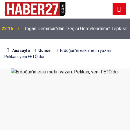
22:16
Togan Demircan’dan ‘Geçici Görevlendirme’ Tepkisi!
19:32
Sıcak Havalarda Ödem Şikayetini Hafife Almayın!
Anasayfa
Güncel
Erdoğan'ın eski metin yazarı:
Pelikan, yeni FETÖ'dür