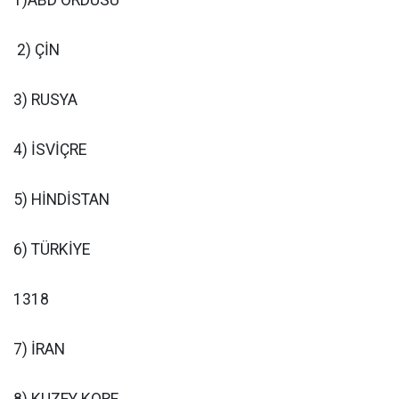
1)ABD ORDUSU
2) ÇİN
3) RUSYA
4) İSVİÇRE
5) HİNDİSTAN
6) TÜRKİYE
1318
7) İRAN