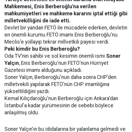
Mahkemesi, Enis Berberoğlu'na verilen
mahkumiyetleri ve mahkeme kararını iptal ettiği gibi
milletvekilliğini de iade etti.
Devlet bir yandan FETÖ ile mücadele ederken, devletin
en önemli kurumu FETÖ imamı Enis Berberoğlu'nu
Meclis'e yollayıp tekrar millvetkili payesi verdi.
Peki kimdir bu Enis Berberoğlu?
Oda TV'nin sahibi ve sol kesimin önemli ismi
Soner
Yalçın
, Enis Berberoğlu'nun FETÖ'nün Hürriyet
Gazetesi imamı alduğunu açıkladı.
Soner Yalçın, Berberoğlu'nun daha sonra CHP'den
milletvekili yapılarak FETÖ'nün CHP imamlığına
yükseltildiğini yazdı.
Kemal Kılıçdaroğlu'nun Berberoğlu için Ankara'dan
İstanbul'a kadar yürümesinin de sebebi böylece
anlaşılmış oldu.
Soner Yalçın'ın bu ididalarına bir yalanlama gelmedi ve