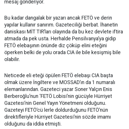
mesaj gönderiyor.
Bu kadar dangalak bir yazarı ancak FETÖ ve derin
yapılar kullanır sanırım. Gazeteciliği berbat. İhanetin
daniskası MİT TIR’ları olayında da bu kez devlete iftira
atmada da pek usta. Herhalde Pensilvanya’ya gidip
FETÖ elebaşının önünde diz çöküp elini eteğini
öperken belki de yolu orada CIA ile bile kesişmiş bile
olabilir.
Neticede eli eteği öpülen FETÖ elebaşı CIA başta
olmak üzere İngiltere ve MOSSAD’ın da 1 numaralı
elemanlarından. Gazeteci yazar Soner Yalçın Enis
Berberoğlu’nun ‘FETÖ Lobisi’nin gücüyle Hürriyet
Gazetesi’nin Genel Yayın Yönetmeni olduğunu.
Gazeteyi FETÖ’cü lerle doldurduğunu FETÖ’nün
direktifleriyle Hürriyet Gazetesi’nin sözde imamı
olduğunu da iddia etmişti.