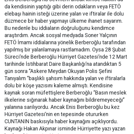
da kendisinin yaptığı gibi derin odakların veya FETÖ
elebaşı hainin isteği üzerine yalan ve iftiralar ile dolu
düzmece bir haber yapmayı ülkeme ihanet sayarım.
Bu nedenle bu iddiaların doğruluğunu kendimce
araştırdım. Ancak sosyal medyada Soner Yalçının
FETÖ İmamı iddialarına yönelik Berberoğlu tarafından
yapılmış bir yalanlamaya rastlamadım. Oysa 28 Şubat
Süreci’nde Berberoğlu Hürriyet Gazetesi’nde 12 Mart
tarihinde İstihbarat Daire Başkanlığı’na atandıktan 5
gün sonra ‘’Askere Meydan Okuyan Polis Şefini
Tanıyalım ‘’başlıklı şahsım hakkında yalan ve iftiralarla
dolu bir köşe yazısını kaleme almıştı. Kendisine
kaynak soran müfettişlere Berberoğlu ‘’Basın meslek
ilkelerine sığınarak haber kaynağını bildiremeyeceği’’
yalanına sarılıyordu. Ancak Enis Berberoğlu bu kez
Hürriyet Gazetesi’nin en tepesinde otururken
CUNTANIN baskısıyla haber kaynağını açıklıyordu.
Kaynağı Hakan Akpınar isminde Hürriyette yazı yazan