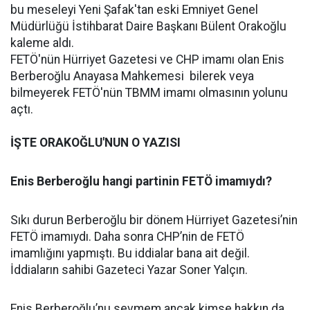
bu meseleyi Yeni Şafak'tan eski Emniyet Genel
Müdürlüğü İstihbarat Daire Başkanı Bülent Orakoğlu
kaleme aldı.
FETÖ'nün Hürriyet Gazetesi ve CHP imamı olan Enis
Berberoğlu Anayasa Mahkemesi bilerek veya
bilmeyerek FETÖ'nün TBMM imamı olmasının yolunu
açtı.
İŞTE ORAKOĞLU'NUN O YAZISI
Enis Berberoğlu hangi partinin FETÖ imamıydı?
Sıkı durun Berberoğlu bir dönem Hürriyet Gazetesi’nin
FETÖ imamıydı. Daha sonra CHP’nin de FETÖ
imamlığını yapmıştı. Bu iddialar bana ait değil.
İddiaların sahibi Gazeteci Yazar Soner Yalçın.
Enis Berberoğlu’nu sevmem ancak kimse hakkın da