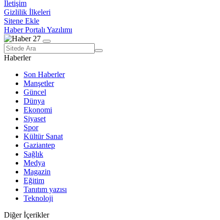
İletişim
Gizlilik İlkeleri
Sitene Ekle
Haber Portalı Yazılımı
Haberler
Son Haberler
Manşetler
Güncel
Dünya
Ekonomi
Siyaset
Spor
Kültür Sanat
Gaziantep
Sağlık
Medya
Magazin
Eğitim
Tanıtım yazısı
Teknoloji
Diğer İçerikler