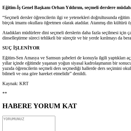
Eğitim-İş Genel Başkanı Orhan Yıldırım, seçmeli derslere müdahal
“Seçmeli dersler öğrencilerin ilgi ve yetenekleri doğrultusunda eğitim
birçok imamı okullara öğretmen olarak atadılar. Atanmış din kültürü öğ
Atadıkları müdürlere dini seçmeli derslerin daha fazla seçilmesi için ça
dinselleştirme süreci tehlikeli bir süreçtir ve bir yerde kırılmayı da be
SUÇ İŞLENİYOR
Eğitim-Sen Amasya ve Samsun şubeleri de konuyla ilgili yaptıkları açık
yıllar içinde eğitimde yaşanan yoğun siyasal kadrolaşmanın bir sonucu o
yazıda öğrencilerin seçmeli ders seçmediği hallerde ders seçimini okul y
bilmeli ve ona göre hareket etmelidir” denildi.
Kaynak: KRT
**
HABERE
YORUM KAT