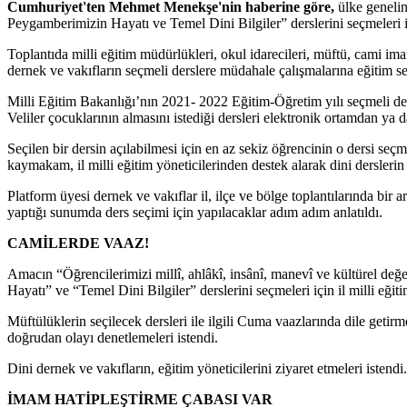
Cumhuriyet'ten Mehmet Menekşe'nin haberine göre,
ülke genelin
Peygamberimizin Hayatı ve Temel Dini Bilgiler” derslerini seçmeleri iç
Toplantıda milli eğitim müdürlükleri, okul idarecileri, müftü, cami im
dernek ve vakıfların seçmeli derslere müdahale çalışmalarına eğitim s
Milli Eğitim Bakanlığı’nın 2021- 2022 Eğitim-Öğretim yılı seçmeli ders
Veliler çocuklarının almasını istediği dersleri elektronik ortamdan ya
Seçilen bir dersin açılabilmesi için en az sekiz öğrencinin o dersi seç
kaymakam, il milli eğitim yöneticilerinden destek alarak dini derslerin 
Platform üyesi dernek ve vakıflar il, ilçe ve bölge toplantılarında bir a
yaptığı sunumda ders seçimi için yapılacaklar adım adım anlatıldı.
CAMİLERDE VAAZ!
Amacın “Öğrencilerimizi millî, ahlâkî, insânî, manevî ve kültürel de
Hayatı” ve “Temel Dini Bilgiler” derslerini seçmeleri için il milli eğit
Müftülüklerin seçilecek dersleri ile ilgili Cuma vaazlarında dile getirm
doğrudan olayı denetlemeleri istendi.
Dini dernek ve vakıfların, eğitim yöneticilerini ziyaret etmeleri isten
İMAM HATİPLEŞTİRME ÇABASI VAR