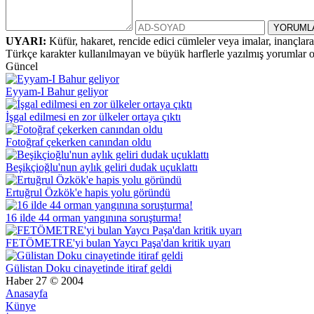
UYARI:
Küfür, hakaret, rencide edici cümleler veya imalar, inançlara 
Türkçe karakter kullanılmayan ve büyük harflerle yazılmış yorumlar
Güncel
Eyyam-I Bahur geliyor
İşgal edilmesi en zor ülkeler ortaya çıktı
Fotoğraf çekerken canından oldu
Beşikçioğlu'nun aylık geliri dudak uçuklattı
Ertuğrul Özkök'e hapis yolu göründü
16 ilde 44 orman yangınına soruşturma!
FETÖMETRE'yi bulan Yaycı Paşa'dan kritik uyarı
Gülistan Doku cinayetinde itiraf geldi
Haber 27 © 2004
Anasayfa
Künye