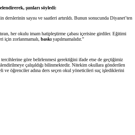
lendirerek, şunları söyledi:
n derslerinin sayısı ve saatleri artırıldı. Bunun sonucunda Diyanet’ten
ıran, her okulu imam hatipleştirme çabası içerisine girdiler. Eğitimi
leri için zorlanmamalı,
baskı
yapılmamalıdır.”
ercihlerine göre belirlenmesi gerektiğini ifade etse de geçtiğimiz
nlendirilmeye çalışıldığı bilinmektedir. Nitekim okullara gönderilen
i ve öğrenciler adına ders seçen okul yöneticileri suç işlediklerini