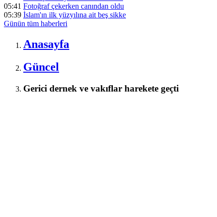
05:41
Fotoğraf çekerken canından oldu
05:39
İslam'ın ilk yüzyılına ait beş sikke
Günün tüm
haberleri
Anasayfa
Güncel
Gerici dernek ve vakıflar harekete geçti