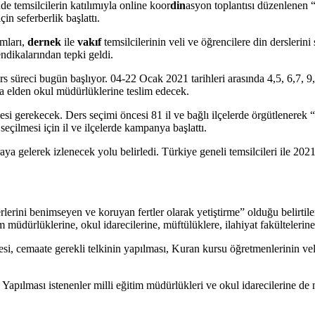
de temsilcilerin katılımıyla online koor
din
asyon toplantısı düzenlenen 
in seferberlik başlattı.
amları,
dernek
ile
vakıf
temsilcilerinin veli ve öğrencilere din derslerin
endikalarından tepki geldi.
 süreci bugün başlıyor. 04-22 Ocak 2021 tarihleri arasında 4,5, 6,7, 9, 
 da elden okul müdürlüklerine teslim edecek.
mesi gerekecek. Ders seçimi öncesi 81 il ve bağlı ilçelerde örgütlenerek
seçilmesi için il ve ilçelerde kampanya başlattı.
raya gelerek izlenecek yolu belirledi. Türkiye geneli temsilcileri ile 202
ğerlerini benimseyen ve koruyan fertler olarak yetiştirme” olduğu belir
im müdürlüklerine, okul idarecilerine, müftülüklere, ilahiyat fakültelerin
esi, cemaate gerekli telkinin yapılması, Kuran kursu öğretmenlerinin velil
di. Yapılması istenenler milli eğitim müdürlükleri ve okul idarecilerine 