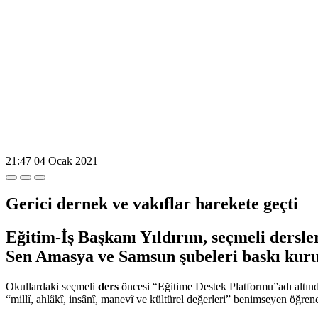
21:47
04 Ocak 2021
Gerici dernek ve vakıflar harekete geçti
Eğitim-İş Başkanı Yıldırım, seçmeli dersle
Sen Amasya ve Samsun şubeleri baskı kurula
Okullardaki seçmeli
ders
öncesi “Eğitime Destek Platformu”adı altı
“millî, ahlâkî, insânî, manevî ve kültürel değerleri” benimseyen öğrenc