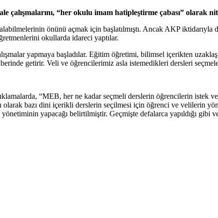
e çalışmalarını, “her okulu imam hatipleştirme çabası” olarak nite
 alabilmelerinin önünü açmak için başlatılmıştı. Ancak AKP iktidarıyla di
retmenlerini okullarda idareci yaptılar.
lışmalar yapmaya başladılar. Eğitim öğretimi, bilimsel içerikten uzaklaşt
raberinde getirir. Veli ve öğrencilerimiz asla istemedikleri dersleri seçme
lamalarda, “MEB, her ne kadar seçmeli derslerin öğrencilerin istek ve t
larak bazı dini içerikli derslerin seçilmesi için öğrenci ve velilerin yö
önetiminin yapacağı belirtilmiştir. Geçmişte defalarca yapıldığı gibi vel