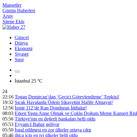
Manşetler
Günün Haberleri
Arşiv
Sitene Ekle
Güncel
Dünya
Ekonomi
Siyaset
Spor
İstanbul
25 °C
24
22:16
Togan Demircan’dan ‘Geçici Görevlendirme’ Tepkisi!
19:32
Sıcak Havalarda Ödem Şikayetini Hafife Almayın!
12:56
İzmir 112’de Kan Donduran İddialar!
08:03
Erken Yaşta Anne Olmak ve Çoklu Doğum Meme Kanseri Riski
05:56
Türkiye'nin en değerli bankaları belli oldu
05:53
Eyyam-I Bahur geliyor
05:50
İşgal edilmesi en zor ülkeler ortaya çıktı
05:46
iltica için en iyi ülkeler belli oldu