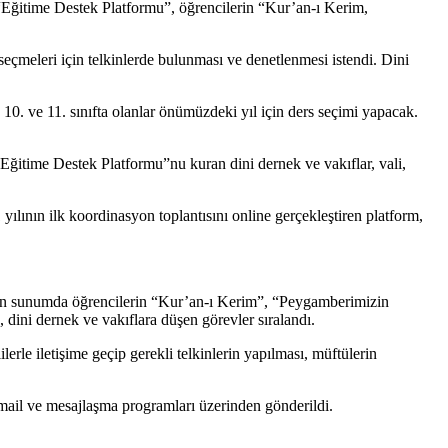
“Eğitime Destek Platformu”, öğrencilerin “Kur’an-ı Kerim,
i seçmeleri için telkinlerde bulunması ve denetlenmesi istendi. Dini
10. ve 11. sınıfta olanlar önümüzdeki yıl için ders seçimi yapacak.
 “Eğitime Destek Platformu”nu kuran dini dernek ve vakıflar, vali,
1 yılının ilk koordinasyon toplantısını online gerçekleştiren platform,
tilen sunumda öğrencilerin “Kur’an-ı Kerim”, “Peygamberimizin
e, dini dernek ve vakıflara düşen görevler sıralandı.
erle iletişime geçip gerekli telkinlerin yapılması, müftülerin
de mail ve mesajlaşma programları üzerinden gönderildi.