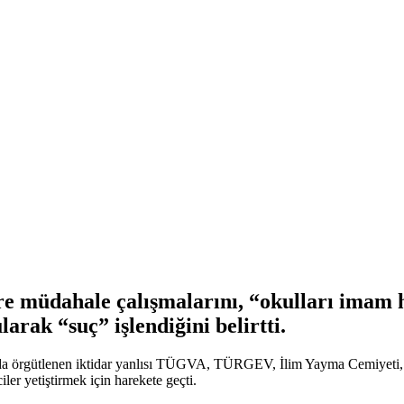
re müdahale çalışmalarını, “okulları imam h
rak “suç” işlendiğini belirtti.
nda örgütlenen iktidar yanlısı TÜGVA, TÜRGEV, İlim Yayma Cemiyeti, 
iler yetiştirmek için harekete geçti.