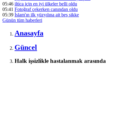
05:46
iltica için en iyi ülkeler belli oldu
05:41
Fotoğraf çekerken canından oldu
05:39
İslam'ın ilk yüzyılına ait beş sikke
Günün tüm
haberleri
Anasayfa
Güncel
Halk işsizlikle hastalanmak arasında