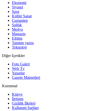
Ekonomi
Siyaset
Spor
Kültür Sanat
Gaziantep
Sağlık
Medya
Magazin
Eğitim
Tanıtım yazısı
Teknoloji
Diğer İçerikler
Foto Galeri
Web Tv
Yazarlar
Gazete Manşetleri
Kurumsal
Künye
İletişim
Gizlilik İlkeleri
Kullanım Şartları