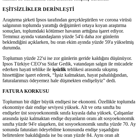
EŞİTSİZLİKLER DERİNLEŞTİ
Araştırma şirketi Ipsos tarafından gerçekleştirilen ve corona virüsü
salgınının toplumda yarattığı değişimleri ortaya koyan araştırma
sonuçları, toplumdaki kötümser havanın arttığına işaret ediyor.
Temmuz ayında vatandaşların yüzde 54'ü daha zor günlerin
beklendiğini açıklarken, bu oran ekim ayında yüzde 59'a yükselmiş
durumda.
Toplumun yüzde 22'si ise zor günlerin geride kaldığını düşünüyor.
Ipsos Türkiye CEO'su Sidar Gedik, vatandaşın salgın ile mücadele
ederken hayati tehlike ile
işsizlik
tehlikesi arasında sıkışmış
hissettiğine işaret ederek, “İşsiz kalmaktan, hayat pahalılığından,
faturalarımızı ödeyemez hale düşmekten endişeliyiz” dedi.
FATURA KORKUSU
Toplumun bir diğer büyük endişesi ise ekonomi. Özellikle toplumda
ekonomiye dair endişe seviyesi yüksek. Alt ve orta sınıfta bu
endişeler üst sosyoekonomik sınıfa kıyasla daha yüksek. Çalışanlar
arasında işsiz kalmaktan endişe duyanların oranı alt sosyoekonomik
sınıfta yüzde 94'e ulaşırken, üst sosyoekonomik sınıfta yüzde 70. Ay
sonunda faturaları ödeyebilme konusunda endişe yaşadığını
belirtenlere bakıldığında ise bu oran yüzde 84. Aynı oran alt