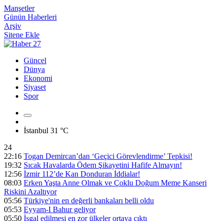
Manşetler
Günün Haberleri
Arşiv
Sitene Ekle
Güncel
Dünya
Ekonomi
Siyaset
Spor
İstanbul
31 °C
24
22:16
Togan Demircan’dan ‘Geçici Görevlendirme’ Tepkisi!
19:32
Sıcak Havalarda Ödem Şikayetini Hafife Almayın!
12:56
İzmir 112’de Kan Donduran İddialar!
08:03
Erken Yaşta Anne Olmak ve Çoklu Doğum Meme Kanseri
Riskini Azaltıyor
05:56
Türkiye'nin en değerli bankaları belli oldu
05:53
Eyyam-I Bahur geliyor
05:50
İşgal edilmesi en zor ülkeler ortaya çıktı