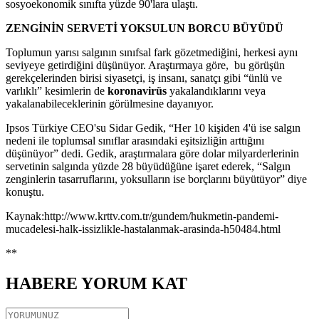
sosyoekonomik sınıfta yüzde 90'lara ulaştı.
ZENGİNİN SERVETİ YOKSULUN BORCU BÜYÜDÜ
Toplumun yarısı salgının sınıfsal fark gözetmediğini, herkesi aynı
seviyeye getirdiğini düşünüyor. Araştırmaya göre, bu görüşün
gerekçelerinden birisi siyasetçi, iş insanı, sanatçı gibi “ünlü ve
varlıklı” kesimlerin de
koronavirüs
yakalandıklarını veya
yakalanabileceklerinin görülmesine dayanıyor.
Ipsos Türkiye CEO'su Sidar Gedik, “Her 10 kişiden 4'ü ise salgın
nedeni ile toplumsal sınıflar arasındaki eşitsizliğin arttığını
düşünüyor” dedi. Gedik, araştırmalara göre dolar milyarderlerinin
servetinin salgında yüzde 28 büyüdüğüne işaret ederek, “Salgın
zenginlerin tasarruflarını, yoksulların ise borçlarını büyütüyor” diye
konuştu.
Kaynak:http://www.krttv.com.tr/gundem/hukmetin-pandemi-
mucadelesi-halk-issizlikle-hastalanmak-arasinda-h50484.html
**
HABERE
YORUM KAT