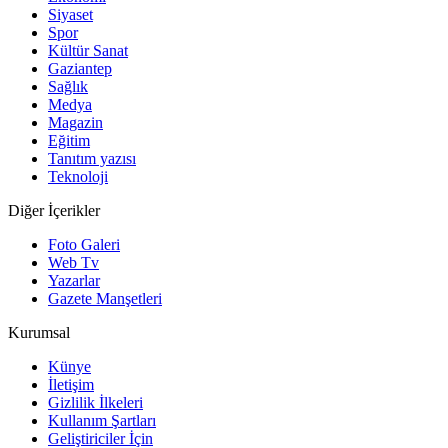
Siyaset
Spor
Kültür Sanat
Gaziantep
Sağlık
Medya
Magazin
Eğitim
Tanıtım yazısı
Teknoloji
Diğer İçerikler
Foto Galeri
Web Tv
Yazarlar
Gazete Manşetleri
Kurumsal
Künye
İletişim
Gizlilik İlkeleri
Kullanım Şartları
Geliştiriciler İçin