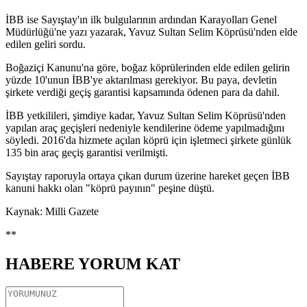
İBB ise Sayıştay'ın ilk bulgularının ardından Karayolları Genel
Müdürlüğü'ne yazı yazarak, Yavuz Sultan Selim Köprüsü'nden elde
edilen geliri sordu.
Boğaziçi Kanunu'na göre, boğaz köprülerinden elde edilen gelirin
yüzde 10'unun İBB'ye aktarılması gerekiyor. Bu paya, devletin
şirkete verdiği geçiş garantisi kapsamında ödenen para da dahil.
İBB yetkilileri, şimdiye kadar, Yavuz Sultan Selim Köprüsü'nden
yapılan araç geçişleri nedeniyle kendilerine ödeme yapılmadığını
söyledi. 2016'da hizmete açılan köprü için işletmeci şirkete günlük
135 bin araç geçiş garantisi verilmişti.
Sayıştay raporuyla ortaya çıkan durum üzerine hareket geçen İBB
kanuni hakkı olan "köprü payının" peşine düştü.
Kaynak: Milli Gazete
**
HABERE
YORUM KAT