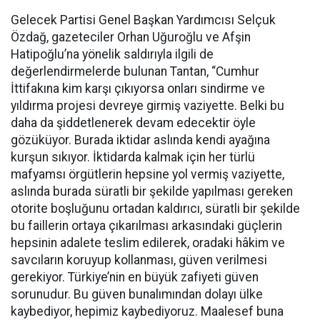
Gelecek Partisi Genel Başkan Yardımcısı Selçuk
Özdağ, gazeteciler Orhan Uğuroğlu ve Afşin
Hatipoğlu’na yönelik saldırıyla ilgili de
değerlendirmelerde bulunan Tantan, “Cumhur
İttifakına kim karşı çıkıyorsa onları sindirme ve
yıldırma projesi devreye girmiş vaziyette. Belki bu
daha da şiddetlenerek devam edecektir öyle
gözüküyor. Burada iktidar aslında kendi ayağına
kurşun sıkıyor. İktidarda kalmak için her türlü
mafyamsı örgütlerin hepsine yol vermiş vaziyette,
aslında burada süratli bir şekilde yapılması gereken
otorite boşluğunu ortadan kaldırıcı, süratli bir şekilde
bu faillerin ortaya çıkarılması arkasındaki güçlerin
hepsinin adalete teslim edilerek, oradaki hâkim ve
savcıların koruyup kollanması, güven verilmesi
gerekiyor. Türkiye’nin en büyük zafiyeti güven
sorunudur. Bu güven bunalımından dolayı ülke
kaybediyor, hepimiz kaybediyoruz. Maalesef buna