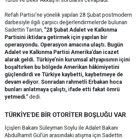
Turbil ve Bekir Akkaş’ın sorularını cevapladı.
Refah Partisi'ne yönelik yapılan 28 Şubat postmodern
darbesiyle ilgili çarpıcı değerlendirmelerde bulunan
Sadettin Tantan,
“28 Şubat Adalet ve Kalkınma
Partisini iktidara getirmek için yapılan bir
operasyondu. Operasyon amacına ulaştı. Bugün
Adalet ve Kalkınma Partisi Amerika’dan icazet
alarak geldi. Türkiye’nin kurumsal altyapısının içini
boşaltırken bu bölgede Amerikan hâkimiyetini
güçlendirdi ve Türkiye kaybetti, kaybetmeye de
devam ediyor. Sonradan rahmetli Erbakan hoca
bunları anlatmaya çalıştı, ifade etti fakat ömrü
yetmedi."
dedi.
TÜRKİYE'DE BİR OTORİTER BOŞLUĞU VAR
İçişleri Bakanı Süleyman Soylu ile Adalet Bakanı
Abdulhamit Gül’ün arasındaki atışma için Sadettin