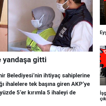
Ey
e yandaşa gitti
r Belediyesi’nin ihtiyaç sahiplerine
ğı ihalelere tek başına giren AKP’ye
 yüzde 5’er kırımla 5 ihaleyi de
İş
çık