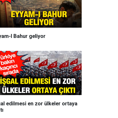
yam-I Bahur geliyor
gal edilmesi en zor ülkeler ortaya
tı