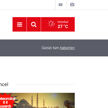
İstanbul
27 °C
12:56
İzmir 112’de Kan Donduran İddialar!
Günün tüm
haberleri
ncel