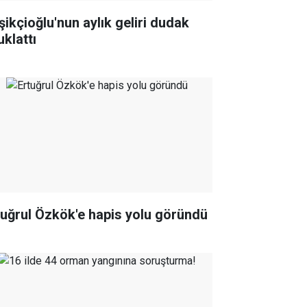
şikçioğlu'nun aylık geliri dudak
uklattı
tuğrul Özkök'e hapis yolu göründü