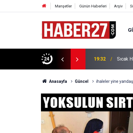
Manşetler
Günün Haberleri
Arşiv
S
G
vlendirme’ Tepkisi!
24
19:32
Sıcak H
Anasayfa
Güncel
ihaleler yine yandaşa