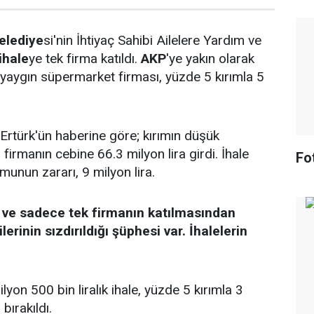
elediye
si'nin İhtiyaç Sahibi Ailelere Yardım ve
ihale
ye tek firma katıldı.
AKP
'ye yakın olarak
e yaygın süpermarket firması, yüzde 5 kırımla 5
Ertürk'ün haberine göre; kırımın düşük
firmanın cebine 66.3 milyon lira girdi. İhale
Fo
unun zararı, 9 milyon lira.
ı ve sadece tek firmanın katılmasından
ilerinin sızdırıldığı şüphesi var. İhalelerin
yon 500 bin liralık ihale, yüzde 5 kırımla 3
bırakıldı.