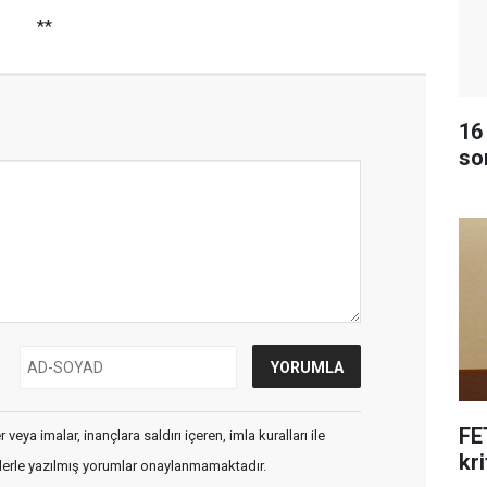
**
16
so
FE
veya imalar, inançlara saldırı içeren, imla kuralları ile
kri
flerle yazılmış yorumlar onaylanmamaktadır.