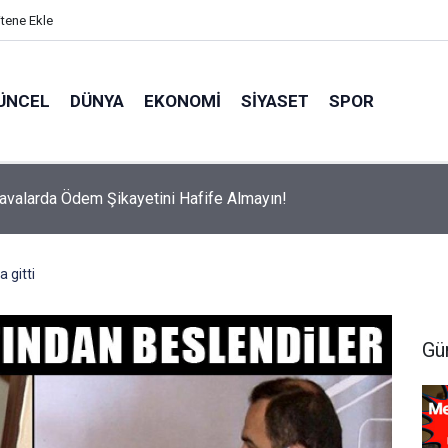
itene Ekle
ÜNCEL
DÜNYA
EKONOMI
SIYASET
SPOR
avalarda Ödem Şikayetini Hafife Almayın!
 gitti
Gü