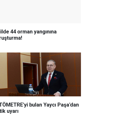
 ilde 44 orman yangınına
ruşturma!
TÖMETRE'yi bulan Yaycı Paşa'dan
tik uyarı