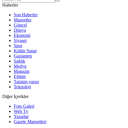
Haberler
Son Haberler
Manşetler
Güncel
Dünya
Ekonomi
Siyaset
Spor
Kültür Sanat
Gaziantep
Sağlık
Medya
Magazin
Eğitim
Tanıtım yazısı
Teknoloji
Diğer İçerikler
Foto Galeri
Web Tv
Yazarlar
Gazete Manşetleri