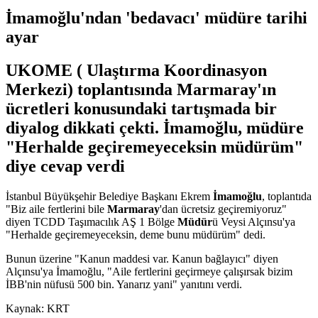
İmamoğlu'ndan 'bedavacı' müdüre tarihi
ayar
UKOME ( Ulaştırma Koordinasyon
Merkezi) toplantısında Marmaray'ın
ücretleri konusundaki tartışmada bir
diyalog dikkati çekti. İmamoğlu, müdüre
"Herhalde geçiremeyeceksin müdürüm"
diye cevap verdi
İstanbul Büyükşehir Belediye Başkanı Ekrem
İmamoğlu
, toplantıda
"Biz aile fertlerini bile
Marmaray
'dan ücretsiz geçiremiyoruz"
diyen TCDD Taşımacılık AŞ 1 Bölge
Müdür
ü Veysi Alçınsu'ya
"Herhalde geçiremeyeceksin, deme bunu müdürüm" dedi.
Bunun üzerine "Kanun maddesi var. Kanun bağlayıcı" diyen
Alçınsu'ya İmamoğlu, "Aile fertlerini geçirmeye çalışırsak bizim
İBB'nin nüfusü 500 bin. Yanarız yani" yanıtını verdi.
Kaynak: KRT