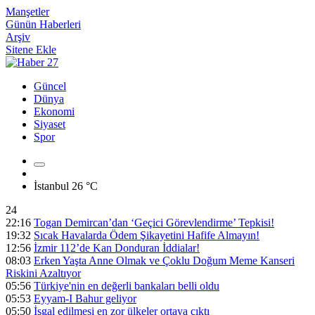
Manşetler
Günün Haberleri
Arşiv
Sitene Ekle
Güncel
Dünya
Ekonomi
Siyaset
Spor
İstanbul
26 °C
24
22:16
Togan Demircan’dan ‘Geçici Görevlendirme’ Tepkisi!
19:32
Sıcak Havalarda Ödem Şikayetini Hafife Almayın!
12:56
İzmir 112’de Kan Donduran İddialar!
08:03
Erken Yaşta Anne Olmak ve Çoklu Doğum Meme Kanseri
Riskini Azaltıyor
05:56
Türkiye'nin en değerli bankaları belli oldu
05:53
Eyyam-I Bahur geliyor
05:50
İşgal edilmesi en zor ülkeler ortaya çıktı