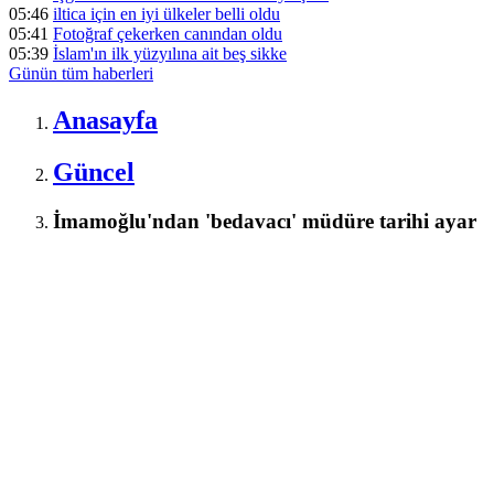
05:46
iltica için en iyi ülkeler belli oldu
05:41
Fotoğraf çekerken canından oldu
05:39
İslam'ın ilk yüzyılına ait beş sikke
Günün tüm
haberleri
Anasayfa
Güncel
İmamoğlu'ndan 'bedavacı' müdüre tarihi ayar