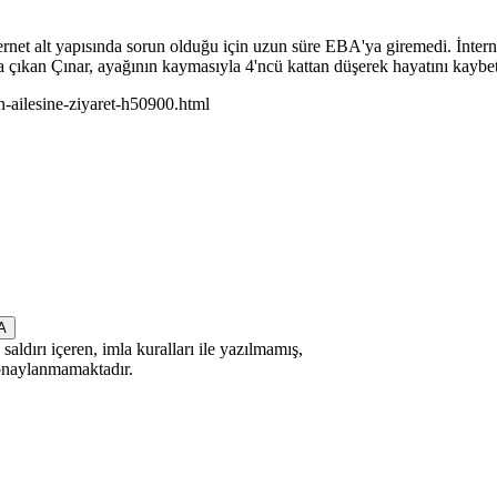
rnet alt yapısında sorun olduğu için uzun süre EBA'ya giremedi. İntern
ya çıkan Çınar, ayağının kaymasıyla 4'ncü kattan düşerek hayatını kaybet
-ailesine-ziyaret-h50900.html
saldırı içeren, imla kuralları ile yazılmamış,
 onaylanmamaktadır.