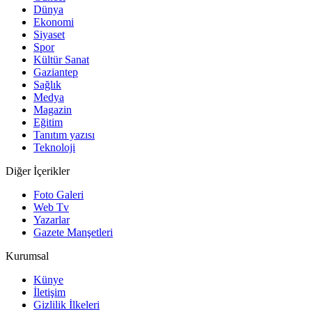
Dünya
Ekonomi
Siyaset
Spor
Kültür Sanat
Gaziantep
Sağlık
Medya
Magazin
Eğitim
Tanıtım yazısı
Teknoloji
Diğer İçerikler
Foto Galeri
Web Tv
Yazarlar
Gazete Manşetleri
Kurumsal
Künye
İletişim
Gizlilik İlkeleri