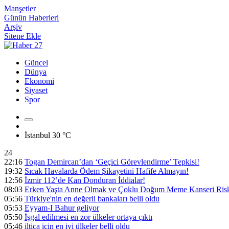
Manşetler
Günün Haberleri
Arşiv
Sitene Ekle
Güncel
Dünya
Ekonomi
Siyaset
Spor
İstanbul
30 °C
24
22:16
Togan Demircan’dan ‘Geçici Görevlendirme’ Tepkisi!
19:32
Sıcak Havalarda Ödem Şikayetini Hafife Almayın!
12:56
İzmir 112’de Kan Donduran İddialar!
08:03
Erken Yaşta Anne Olmak ve Çoklu Doğum Meme Kanseri Riski
05:56
Türkiye'nin en değerli bankaları belli oldu
05:53
Eyyam-I Bahur geliyor
05:50
İşgal edilmesi en zor ülkeler ortaya çıktı
05:46
iltica için en iyi ülkeler belli oldu