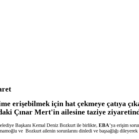
aret
e erişebilmek için hat çekmeye çatıya çıka
aki Çınar Mert'in ailesine taziye ziyaretin
elediye Başkanı Kemal Deniz Bozkurt ile birlikte,
EBA
’ya erişim soru
te İmamoğlu ve Bozkurt ailenin sorunlarını dinledi ve başsağlığı dileyerek 