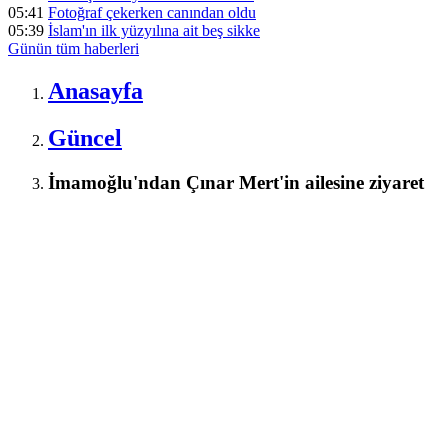
05:41
Fotoğraf çekerken canından oldu
05:39
İslam'ın ilk yüzyılına ait beş sikke
Günün tüm
haberleri
Anasayfa
Güncel
İmamoğlu'ndan Çınar Mert'in ailesine ziyaret