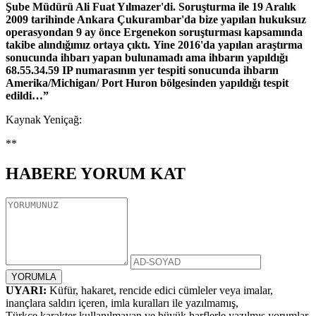
Şube Müdürü Ali Fuat Yılmazer'di. Soruşturma ile 19 Aralık
2009 tarihinde Ankara Çukurambar'da bize yapılan hukuksuz
operasyondan 9 ay önce Ergenekon soruşturması kapsamında
takibe alındığımız ortaya çıktı. Yine 2016'da yapılan araştırma
sonucunda ihbarı yapan bulunamadı ama ihbarın yapıldığı
68.55.34.59 IP numarasının yer tespiti sonucunda ihbarın
Amerika/Michigan/ Port Huron bölgesinden yapıldığı tespit
edildi…”
Kaynak Yeniçağ:
**
HABERE
YORUM KAT
UYARI:
Küfür, hakaret, rencide edici cümleler veya imalar,
inançlara saldırı içeren, imla kuralları ile yazılmamış,
Türkçe karakter kullanılmayan ve büyük harflerle yazılmış yorumlar