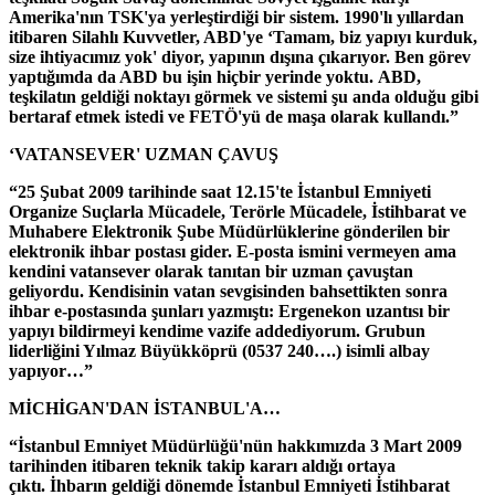
Amerika'nın TSK'ya yerleştirdiği bir sistem. 1990'lı yıllardan
itibaren Silahlı Kuvvetler, ABD'ye ‘Tamam, biz yapıyı kurduk,
size ihtiyacımız yok' diyor, yapının dışına çıkarıyor. Ben görev
yaptığımda da ABD bu işin hiçbir yerinde yoktu. ABD,
teşkilatın geldiği noktayı görmek ve sistemi şu anda olduğu gibi
bertaraf etmek istedi ve FETÖ'yü de maşa olarak kullandı.”
‘VATANSEVER' UZMAN ÇAVUŞ
“25 Şubat 2009 tarihinde saat 12.15'te İstanbul Emniyeti
Organize Suçlarla Mücadele, Terörle Mücadele, İstihbarat ve
Muhabere Elektronik Şube Müdürlüklerine gönderilen bir
elektronik ihbar postası gider. E-posta ismini vermeyen ama
kendini vatansever olarak tanıtan bir uzman çavuştan
geliyordu. Kendisinin vatan sevgisinden bahsettikten sonra
ihbar e-postasında şunları yazmıştı: Ergenekon uzantısı bir
yapıyı bildirmeyi kendime vazife addediyorum. Grubun
liderliğini Yılmaz Büyükköprü (0537 240….) isimli albay
yapıyor…”
MİCHİGAN'DAN İSTANBUL'A…
“İstanbul Emniyet Müdürlüğü'nün hakkımızda 3 Mart 2009
tarihinden itibaren teknik takip kararı aldığı ortaya
çıktı. İhbarın geldiği dönemde İstanbul Emniyeti İstihbarat