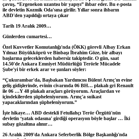
çavuş, “Ergenekon uzantısı bir yapıyı” ihbar eder. Bu e-posta
ile devletin Kozmik Oda'sına girilir. Yıllar sonra ihbarın
ABD'den yapıldığı ortaya çıkar
Tarih 19 Aralık 2009…
Günlerden cumartesi…
Özel Kuvvetler Komutanlığı'nda (ÖKK) görevli Albay Erkan
Yılmaz Büyükköprü ve Binbaşı İbrahim Göze, bir albayı
başlarına geleceklerden habersiz takiptedir. O gün, saat
14.50'de Ankara Emniyet Müdürlüğü Terörle Mücadele
Şube'yi bir erkek arar ve şunları söyler:
“Çukurambar'da, Başbakan Yardımcısı Bülent Arınç'ın evine
geliş gidişlerinde, evinin civarında 06 BH… plakalı gri Renault
ile 06 …Y 48 plakalı araçları görüyorum. Araçlardan ve
içindekilerden şüpheleniyorum. Arınç'a suikast
yapacaklarından şüpheleniyorum.”
İşte hikaye… ABD destekli Fetullahçı Terör Örgütü'nün
devletin ‘yatak odasına' girdiği operasyon böyle başlar … İki
subay gözaltına alınır…
26 Aralık 2009'da Ankara Seferberlik Bölge Başkanlığı'nda