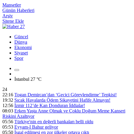
Manşetler
Günün Haberleri
Arşiv
Sitene Ekle
Güncel
Dünya
Ekonomi
Siyaset
Spor
İstanbul
27 °C
24
22:16
Togan Demircan’dan ‘Geçici Görevlendirme’ Tepkisi!
19:32
Sıcak Havalarda Ödem Şikayetini Hafife Almayın!
12:56
İzmir 112’de Kan Donduran İddialar!
08:03
Erken Yaşta Anne Olmak ve Çoklu Doğum Meme Kanseri
Riskini Azaltıyor
05:56
Türkiye'nin en değerli bankaları belli oldu
05:53
Eyyam-I Bahur geliyor
05:50
İşgal edilmesi en zor ülkeler ortaya çıktı