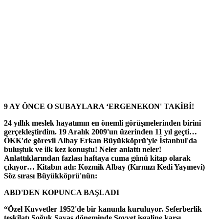
9 AY ÖNCE O SUBAYLARA ‘ERGENEKON' TAKİBİ!
24 yıllık meslek hayatımın en önemli görüşmelerinden birini
gerçekleştirdim. 19 Aralık 2009'un üzerinden 11 yıl geçti…
ÖKK'de görevli Albay Erkan Büyükköprü'yle İstanbul'da
buluştuk ve ilk kez konuştu! Neler anlattı neler!
Anlattıklarından fazlası haftaya cuma günü kitap olarak
çıkıyor… Kitabın adı: Kozmik Albay (Kırmızı Kedi Yayınevi)
Söz sırası Büyükköprü'nün:
ABD'DEN KOPUNCA BAŞLADI
“Özel Kuvvetler 1952'de bir kanunla kuruluyor. Seferberlik
teşkilatı Soğuk Savaş döneminde Sovyet işgaline karşı