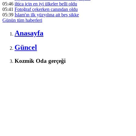
05:46
iltica için en iyi ülkeler belli oldu
05:41
Fotoğraf çekerken canından oldu
05:39
İslam'ın ilk yüzyılına ait beş sikke
Günün tüm
haberleri
Anasayfa
Güncel
Kozmik Oda gerçeği