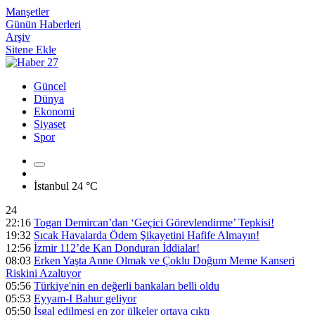
Manşetler
Günün Haberleri
Arşiv
Sitene Ekle
Güncel
Dünya
Ekonomi
Siyaset
Spor
İstanbul
24 °C
24
22:16
Togan Demircan’dan ‘Geçici Görevlendirme’ Tepkisi!
19:32
Sıcak Havalarda Ödem Şikayetini Hafife Almayın!
12:56
İzmir 112’de Kan Donduran İddialar!
08:03
Erken Yaşta Anne Olmak ve Çoklu Doğum Meme Kanseri
Riskini Azaltıyor
05:56
Türkiye'nin en değerli bankaları belli oldu
05:53
Eyyam-I Bahur geliyor
05:50
İşgal edilmesi en zor ülkeler ortaya çıktı