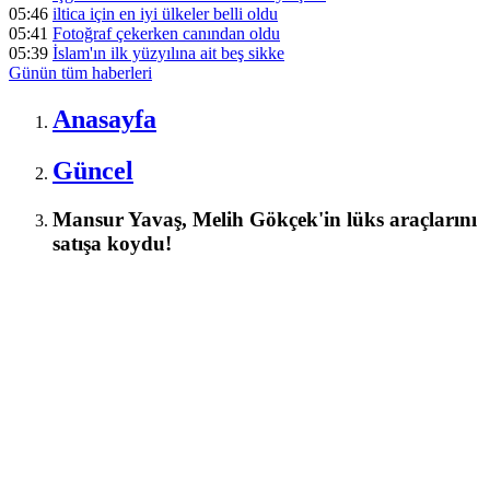
05:46
iltica için en iyi ülkeler belli oldu
05:41
Fotoğraf çekerken canından oldu
05:39
İslam'ın ilk yüzyılına ait beş sikke
Günün tüm
haberleri
Anasayfa
Güncel
Mansur Yavaş, Melih Gökçek'in lüks araçlarını
satışa koydu!