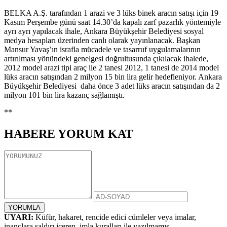
BELKA A.Ş. tarafından 1 arazi ve 3 lüks binek aracın satışı için 19
Kasım Perşembe günü saat 14.30’da kapalı zarf pazarlık yöntemiyle
ayrı ayrı yapılacak ihale, Ankara Büyükşehir Belediyesi sosyal
medya hesapları üzerinden canlı olarak yayınlanacak. Başkan
Mansur Yavaş’ın israfla mücadele ve tasarruf uygulamalarının
artırılması yönündeki genelgesi doğrultusunda çıkılacak ihalede,
2012 model arazi tipi araç ile 2 tanesi 2012, 1 tanesi de 2014 model
lüks aracın satışından 2 milyon 15 bin lira gelir hedefleniyor. Ankara
Büyükşehir Belediyesi daha önce 3 adet lüks aracın satışından da 2
milyon 101 bin lira kazanç sağlamıştı.
**
HABERE
YORUM KAT
UYARI:
Küfür, hakaret, rencide edici cümleler veya imalar,
inançlara saldırı içeren, imla kuralları ile yazılmamış,