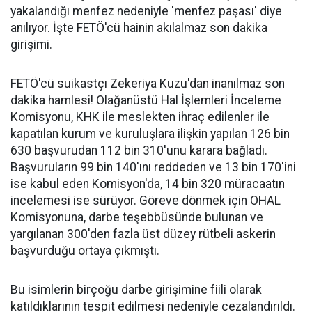
yakalandığı menfez nedeniyle 'menfez paşası' diye
anılıyor. İşte FETÖ'cü hainin akılalmaz son dakika
girişimi.
FETÖ'cü suikastçı Zekeriya Kuzu'dan inanılmaz son
dakika hamlesi! Olağanüstü Hal İşlemleri İnceleme
Komisyonu, KHK ile meslekten ihraç edilenler ile
kapatılan kurum ve kuruluşlara ilişkin yapılan 126 bin
630 başvurudan 112 bin 310'unu karara bağladı.
Başvuruların 99 bin 140'ını reddeden ve 13 bin 170'ini
ise kabul eden Komisyon'da, 14 bin 320 müracaatın
incelemesi ise sürüyor. Göreve dönmek için OHAL
Komisyonuna, darbe teşebbüsünde bulunan ve
yargılanan 300'den fazla üst düzey rütbeli askerin
başvurduğu ortaya çıkmıştı.
Bu isimlerin birçoğu darbe girişimine fiili olarak
katıldıklarının tespit edilmesi nedeniyle cezalandırıldı.