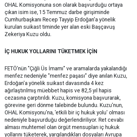
OHAL Komisyonuna son olarak başvurduğu ortaya
çıkan isim ise, 15 Temmuz darbe girişiminde
Cumhurbaşkanı Recep Tayyip Erdoğan'a yönelik
kurulan suikast timinde yer alan eski Başçavuş
Zekeriya Kuzu oldu.
İÇ HUKUK YOLLARINI TÜKETMEK İÇİN
FETÖ'nün "Çiğli Üs İmamı" ve aramalarda yakalandığı
menfez nedeniyle "menfez paşası" diye anılan Kuzu,
Erdoğan'a yönelik suikast davasında 4 kez
ağırlaştırılmış müebbet hapis ve 82,5 yıl hapis
cezasına çarptırıldı. Kuzu, komisyona başvurarak,
görevine geri dönme talebinde bulundu. Kuzu'nun,
OHAL Komisyonu'na, 'etkili bir iç hukuk yolu' olması
nedeniyle başvurduğu değerlendiriliyor. Ret cevabı
alması muhtemel olan örgüt mensupları iç hukuk
yollarını tüketerek, yargılandıkları dosyaları Avrupa