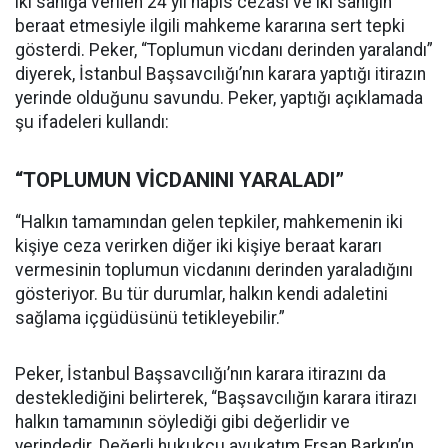
iki sanığa verilen 24 yıl hapis cezası ve iki sanığın
beraat etmesiyle ilgili mahkeme kararına sert tepki
gösterdi. Peker, “Toplumun vicdanı derinden yaralandı”
diyerek, İstanbul Başsavcılığı’nın karara yaptığı itirazın
yerinde olduğunu savundu. Peker, yaptığı açıklamada
şu ifadeleri kullandı:
“TOPLUMUN VİCDANINI YARALADI”
“Halkın tamamından gelen tepkiler, mahkemenin iki
kişiye ceza verirken diğer iki kişiye beraat kararı
vermesinin toplumun vicdanını derinden yaraladığını
gösteriyor. Bu tür durumlar, halkın kendi adaletini
sağlama içgüdüsünü tetikleyebilir.”
Peker, İstanbul Başsavcılığı’nın karara itirazını da
desteklediğini belirterek, “Başsavcılığın karara itirazı
halkın tamamının söylediği gibi değerlidir ve
yerindedir. Değerli hukukçu avukatım Ersan Barkın’ın