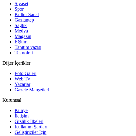
Siyaset
Spor
Kültür Sanat
Gaziantep
Sağlık
Medya
Magazin
Eğitim
Tanıtım yazısı
Teknoloji
Diğer İçerikler
Foto Galeri
Web Tv
Yazarlar
Gazete Manşetleri
Kurumsal
Künye
İletişim
Gizlilik İlkeleri
Kullanım Şartları
Geliştiriciler İçin