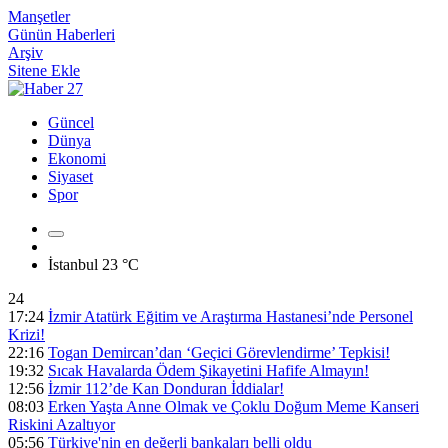
Manşetler
Günün Haberleri
Arşiv
Sitene Ekle
Güncel
Dünya
Ekonomi
Siyaset
Spor
İstanbul
23 °C
24
17:24
İzmir Atatürk Eğitim ve Araştırma Hastanesi’nde Personel
Krizi!
22:16
Togan Demircan’dan ‘Geçici Görevlendirme’ Tepkisi!
19:32
Sıcak Havalarda Ödem Şikayetini Hafife Almayın!
12:56
İzmir 112’de Kan Donduran İddialar!
08:03
Erken Yaşta Anne Olmak ve Çoklu Doğum Meme Kanseri
Riskini Azaltıyor
05:56
Türkiye'nin en değerli bankaları belli oldu