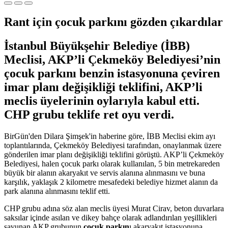
Rant için çocuk parkını gözden çıkardılar
İstanbul Büyükşehir Belediye (İBB)
Meclisi, AKP’li Çekmeköy Belediyesi’nin
çocuk parkını benzin istasyonuna çeviren
imar planı değişikliği teklifini, AKP’li
meclis üyelerinin oylarıyla kabul etti.
CHP grubu teklife ret oyu verdi.
BirGün'den Dilara Şimşek'in haberine göre, İBB Meclisi ekim ayı
toplantılarında, Çekmeköy Belediyesi tarafından, onaylanmak üzere
gönderilen imar planı değişikliği teklifini görüştü. AKP’li Çekmeköy
Belediyesi, halen çocuk parkı olarak kullanılan, 5 bin metrekareden
büyük bir alanın akaryakıt ve servis alanına alınmasını ve buna
karşılık, yaklaşık 2 kilometre mesafedeki belediye hizmet alanın da
park alanına alınmasını teklif etti.
CHP grubu adına söz alan meclis üyesi Murat Cirav, beton duvarlara
saksılar içinde asılan ve dikey bahçe olarak adlandırılan yeşillikleri
savunan AKP grubunun
çocuk parkın
ı akaryakıt istasyonuna