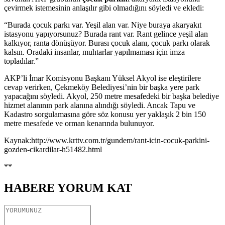
çevirmek istemesinin anlaşılır gibi olmadığını söyledi ve ekledi:
“Burada çocuk parkı var. Yeşil alan var. Niye buraya akaryakıt
istasyonu yapıyorsunuz? Burada rant var. Rant gelince yeşil alan
kalkıyor, ranta dönüşüyor. Burası çocuk alanı, çocuk parkı olarak
kalsın. Oradaki insanlar, muhtarlar yapılmaması için imza
topladılar.”
AKP’li İmar Komisyonu Başkanı Yüksel Akyol ise eleştirilere
cevap verirken, Çekmeköy Belediyesi’nin bir başka yere park
yapacağını söyledi. Akyol, 250 metre mesafedeki bir başka belediye
hizmet alanının park alanına alındığı söyledi. Ancak Tapu ve
Kadastro sorgulamasına göre söz konusu yer yaklaşık 2 bin 150
metre mesafede ve orman kenarında bulunuyor.
Kaynak:http://www.krttv.com.tr/gundem/rant-icin-cocuk-parkini-
gozden-cikardilar-h51482.html
**
HABERE
YORUM KAT