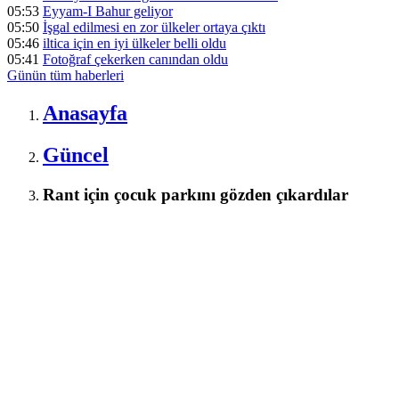
05:53
Eyyam-I Bahur geliyor
05:50
İşgal edilmesi en zor ülkeler ortaya çıktı
05:46
iltica için en iyi ülkeler belli oldu
05:41
Fotoğraf çekerken canından oldu
Günün tüm
haberleri
Anasayfa
Güncel
Rant için çocuk parkını gözden çıkardılar