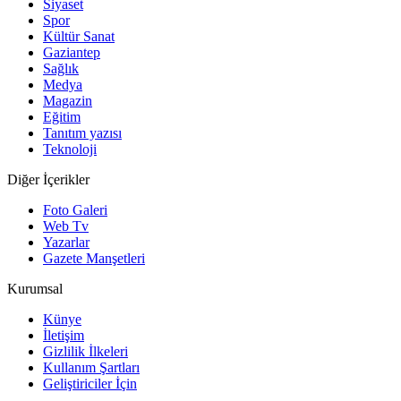
Siyaset
Spor
Kültür Sanat
Gaziantep
Sağlık
Medya
Magazin
Eğitim
Tanıtım yazısı
Teknoloji
Diğer İçerikler
Foto Galeri
Web Tv
Yazarlar
Gazete Manşetleri
Kurumsal
Künye
İletişim
Gizlilik İlkeleri
Kullanım Şartları
Geliştiriciler İçin