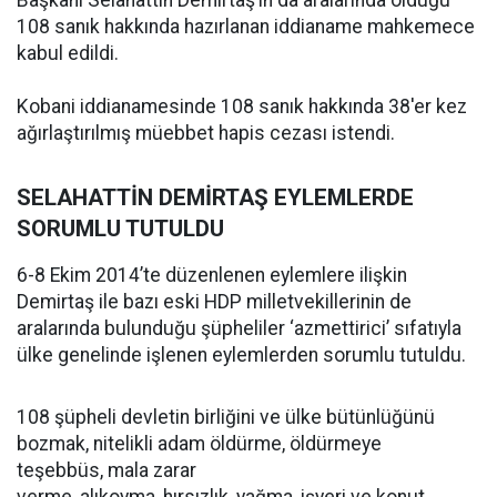
Başkanı Selahattin Demirtaş’ın da aralarında olduğu
108 sanık hakkında hazırlanan iddianame mahkemece
kabul edildi.
Kobani iddianamesinde 108 sanık hakkında 38'er kez
ağırlaştırılmış müebbet hapis cezası istendi.
SELAHATTİN DEMİRTAŞ EYLEMLERDE
SORUMLU TUTULDU
6-8 Ekim 2014’te düzenlenen eylemlere ilişkin
Demirtaş ile bazı eski HDP milletvekillerinin de
aralarında bulunduğu şüpheliler ‘azmettirici’ sıfatıyla
ülke genelinde işlenen eylemlerden sorumlu tutuldu.
108 şüpheli devletin birliğini ve ülke bütünlüğünü
bozmak, nitelikli adam öldürme, öldürmeye
teşebbüs, mala zarar