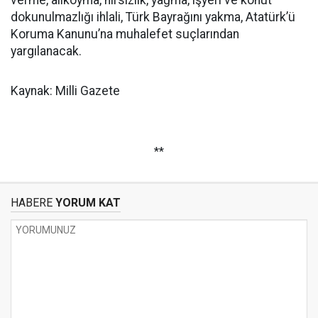
verme, alıkoyma, hırsızlık, yağma, işyeri ve konut
dokunulmazlığı ihlali, Türk Bayrağını yakma, Atatürk’ü
Koruma Kanunu’na muhalefet suçlarından
yargılanacak.
Kaynak: Milli Gazete
**
HABERE
YORUM KAT