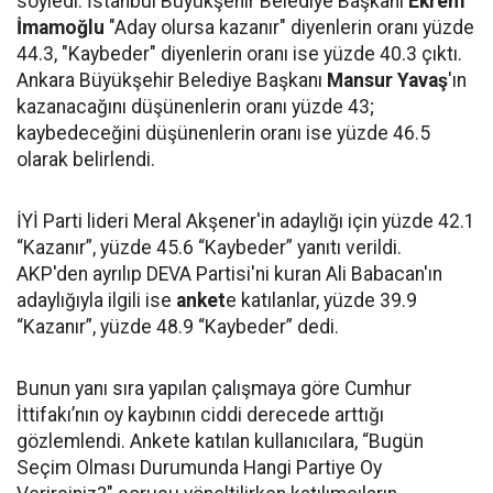
söyledi. İstanbul Büyükşehir Belediye Başkanı
Ekrem
İmamoğlu
"Aday olursa kazanır" diyenlerin oranı yüzde
44.3, "Kaybeder" diyenlerin oranı ise yüzde 40.3 çıktı.
Ankara Büyükşehir Belediye Başkanı
Mansur Yavaş
'ın
kazanacağını düşünenlerin oranı yüzde 43;
kaybedeceğini düşünenlerin oranı ise yüzde 46.5
olarak belirlendi.
İYİ Parti lideri Meral Akşener'in adaylığı için yüzde 42.1
“Kazanır”, yüzde 45.6 “Kaybeder” yanıtı verildi.
AKP'den ayrılıp DEVA Partisi'ni kuran Ali Babacan'ın
adaylığıyla ilgili ise
anket
e katılanlar, yüzde 39.9
“Kazanır”, yüzde 48.9 “Kaybeder” dedi.
Bunun yanı sıra yapılan çalışmaya göre Cumhur
İttifakı’nın oy kaybının ciddi derecede arttığı
gözlemlendi. Ankete katılan kullanıcılara, “Bugün
Seçim Olması Durumunda Hangi Partiye Oy