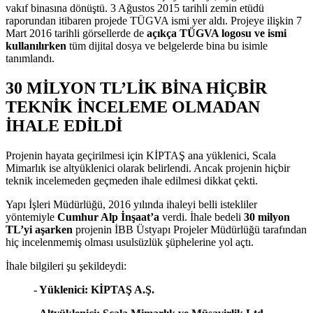
vakıf binasına dönüştü. 3 Ağustos 2015 tarihli zemin etüdü
raporundan itibaren projede TÜGVA ismi yer aldı. Projeye ilişkin 7
Mart 2016 tarihli görsellerde de
açıkça TÜGVA logosu ve ismi
kullanılırken
tüm dijital dosya ve belgelerde bina bu isimle
tanımlandı.
30 MİLYON TL’LİK BİNA HİÇBİR
TEKNİK İNCELEME OLMADAN
İHALE EDİLDİ
Projenin hayata geçirilmesi için KİPTAŞ ana yüklenici, Scala
Mimarlık ise altyüklenici olarak belirlendi. Ancak projenin hiçbir
teknik incelemeden geçmeden ihale edilmesi dikkat çekti.
Yapı İşleri Müdürlüğü, 2016 yılında ihaleyi belli istekliler
yöntemiyle
Cumhur Alp İnşaat’a
verdi. İhale bedeli
30 milyon
TL’yi aşarken
projenin İBB Üstyapı Projeler Müdürlüğü tarafından
hiç incelenmemiş olması usulsüzlük şüphelerine yol açtı.
İhale bilgileri şu şekildeydi:
- Yüklenici: KİPTAŞ A.Ş.