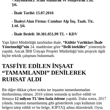
- Altyüklenici: Scala Mimarlık ve Müşavirlik Ltd.
Şti.
- İhale Tarihi: 15.07.2016
- İhaleyi Alan Firma: Cumhur Alp İnş. Taah. Tic.
Ltd. Şti.
- İhale Bedeli: 30.381.051,99 TL + KDV
Yapı İşleri Müdürlüğü tarafından ihale,
“Kültür Varlıkları İhale
Yönetmeliği”nin
24. maddesine göre
“Belli istekliler
” yöntemiyle
yapıldı. Ancak İBB Üstyapı Projeler Müdürlüğü’nün projeyle ilgili
hiçbir teknik çalışması bulunmadı.
TASFİYE EDİLEN İNŞAAT
“TAMAMLANDI” DENİLEREK
RUHSAT ALDI
Bir diğer dikkat çeken nokta ise inşaatın tamamlanmadan
durdurulmuş olması. 2016 yılının sonunda iş tasfiye edildi ve
firmaya
12 milyon TL’den fazla ödeme
yapıldı. Daha sonra, 2017
yılında, binanın tamamlanmış gibi gösterilerek yapı kullanım izin
belgesi talep edildi ve bu belge, KİPTAŞ adına düzenlendi. Oysa