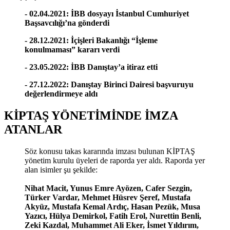
- 02.04.2021: İBB dosyayı İstanbul Cumhuriyet
Başsavcılığı’na gönderdi
- 28.12.2021: İçişleri Bakanlığı “İşleme
konulmaması” kararı verdi
- 23.05.2022: İBB Danıştay’a itiraz etti
- 27.12.2022: Danıştay Birinci Dairesi başvuruyu
değerlendirmeye aldı
KİPTAŞ YÖNETİMİNDE İMZA
ATANLAR
Söz konusu takas kararında imzası bulunan KİPTAŞ
yönetim kurulu üyeleri de raporda yer aldı. Raporda yer
alan isimler şu şekilde:
Nihat Macit, Yunus Emre Ayözen, Cafer Sezgin,
Türker Vardar, Mehmet Hüsrev Şeref, Mustafa
Akyüz, Mustafa Kemal Ardıç, Hasan Pezük, Musa
Yazıcı, Hülya Demirkol, Fatih Erol, Nurettin Benli,
Zeki Kazdal, Muhammet Ali Eker, İsmet Yıldırım,