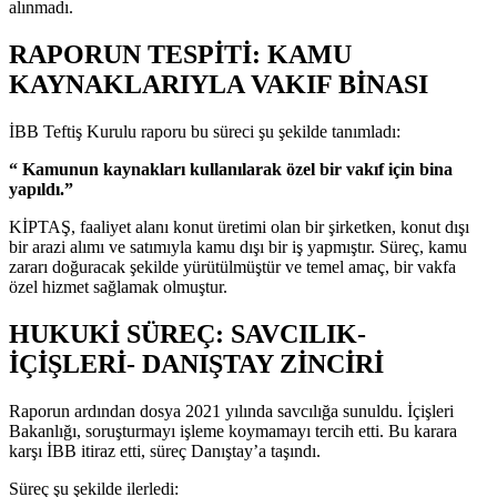
alınmadı.
RAPORUN TESPİTİ: KAMU
KAYNAKLARIYLA VAKIF BİNASI
İBB Teftiş Kurulu raporu bu süreci şu şekilde tanımladı:
“ Kamunun kaynakları kullanılarak özel bir vakıf için bina
yapıldı.”
KİPTAŞ, faaliyet alanı konut üretimi olan bir şirketken, konut dışı
bir arazi alımı ve satımıyla kamu dışı bir iş yapmıştır. Süreç, kamu
zararı doğuracak şekilde yürütülmüştür ve temel amaç, bir vakfa
özel hizmet sağlamak olmuştur.
HUKUKİ SÜREÇ: SAVCILIK-
İÇİŞLERİ- DANIŞTAY ZİNCİRİ
Raporun ardından dosya 2021 yılında savcılığa sunuldu. İçişleri
Bakanlığı, soruşturmayı işleme koymamayı tercih etti. Bu karara
karşı İBB itiraz etti, süreç Danıştay’a taşındı.
Süreç şu şekilde ilerledi: