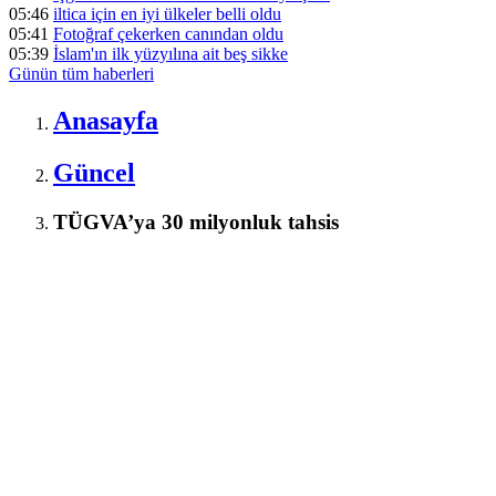
05:46
iltica için en iyi ülkeler belli oldu
05:41
Fotoğraf çekerken canından oldu
05:39
İslam'ın ilk yüzyılına ait beş sikke
Günün tüm
haberleri
Anasayfa
Güncel
TÜGVA’ya 30 milyonluk tahsis