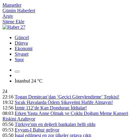
Manşetler
Günün Haberleri
Arşiv
Sitene Ekle
Güncel
Dünya
Ekonomi
Siyaset
Spor
İstanbul
24 °C
24
22:16
Togan Demircan’dan ‘Geçici Görevlendirme’ Tepkisi!
19:32
Sıcak Havalarda Ödem Şikayetini Hafife Almayın!
12:56
İzmir 112’de Kan Donduran İddialar!
08:03
Erken Yaşta Anne Olmak ve Çoklu Doğum Meme Kanseri
Riskini Azaltıyor
05:56
Türkiye'nin en değerli bankaları belli oldu
05:53
Eyyam-I Bahur geliyor
05:50
İşgal edilmesi en zor ülkeler ortaya çıktı