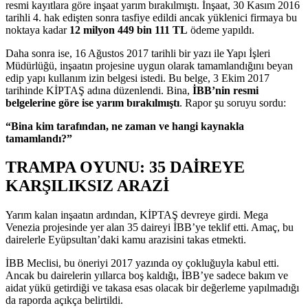
resmi kayıtlara göre inşaat yarım bırakılmıştı. İnşaat, 30 Kasım 2016
tarihli 4. hak edişten sonra tasfiye edildi ancak yüklenici firmaya bu
noktaya kadar
12 milyon 449 bin 111 TL
ödeme yapıldı.
Daha sonra ise, 16 Ağustos 2017 tarihli bir yazı ile Yapı İşleri
Müdürlüğü, inşaatın projesine uygun olarak tamamlandığını beyan
edip yapı kullanım izin belgesi istedi. Bu belge, 3 Ekim 2017
tarihinde KİPTAŞ adına düzenlendi. Bina,
İBB’nin resmi
belgelerine göre ise yarım bırakılmıştı
. Rapor şu soruyu sordu:
“Bina kim tarafından, ne zaman ve hangi kaynakla
tamamlandı?”
TRAMPA OYUNU: 35 DAİREYE
KARŞILIKSIZ ARAZİ
Yarım kalan inşaatın ardından, KİPTAŞ devreye girdi. Mega
Venezia projesinde yer alan 35 daireyi İBB’ye teklif etti. Amaç, bu
dairelerle Eyüpsultan’daki kamu arazisini takas etmekti.
İBB Meclisi, bu öneriyi 2017 yazında oy çokluğuyla kabul etti.
Ancak bu dairelerin yıllarca boş kaldığı, İBB’ye sadece bakım ve
aidat yükü getirdiği ve takasa esas olacak bir değerleme yapılmadığı
da raporda açıkça belirtildi.