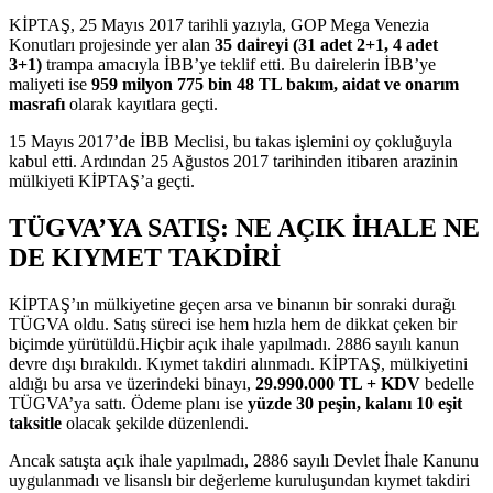
KİPTAŞ, 25 Mayıs 2017 tarihli yazıyla, GOP Mega Venezia
Konutları projesinde yer alan
35 daireyi (31 adet 2+1, 4 adet
3+1)
trampa amacıyla İBB’ye teklif etti. Bu dairelerin İBB’ye
maliyeti ise
959 milyon 775 bin 48 TL bakım, aidat ve onarım
masrafı
olarak kayıtlara geçti.
15 Mayıs 2017’de İBB Meclisi, bu takas işlemini oy çokluğuyla
kabul etti. Ardından 25 Ağustos 2017 tarihinden itibaren arazinin
mülkiyeti KİPTAŞ’a geçti.
TÜGVA’YA SATIŞ: NE AÇIK İHALE NE
DE KIYMET TAKDİRİ
KİPTAŞ’ın mülkiyetine geçen arsa ve binanın bir sonraki durağı
TÜGVA oldu. Satış süreci ise hem hızla hem de dikkat çeken bir
biçimde yürütüldü.Hiçbir açık ihale yapılmadı. 2886 sayılı kanun
devre dışı bırakıldı. Kıymet takdiri alınmadı. KİPTAŞ, mülkiyetini
aldığı bu arsa ve üzerindeki binayı,
29.990.000 TL + KDV
bedelle
TÜGVA’ya sattı. Ödeme planı ise
yüzde 30 peşin, kalanı 10 eşit
taksitle
olacak şekilde düzenlendi.
Ancak satışta açık ihale yapılmadı, 2886 sayılı Devlet İhale Kanunu
uygulanmadı ve lisanslı bir değerleme kuruluşundan kıymet takdiri