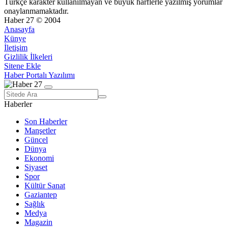
Türkçe karakter kullanılmayan ve büyük harflerle yazılmış yorumlar
onaylanmamaktadır.
Haber 27 © 2004
Anasayfa
Künye
İletişim
Gizlilik İlkeleri
Sitene Ekle
Haber Portalı Yazılımı
Haberler
Son Haberler
Manşetler
Güncel
Dünya
Ekonomi
Siyaset
Spor
Kültür Sanat
Gaziantep
Sağlık
Medya
Magazin