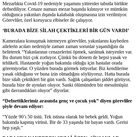
Mezarlıkta Covid-19 nedeniyle yaşamını yitirenler tabutla birlikte
defnediliyor. Cenaze namazı mezar başında kılınıyor ve mümkün
olduğunca yakınları dışında kalabalık oluşmasına izin verilmiyor.
Görevliler, özel koruyucu elbiseler ile çalışıyor.
‘BURADA BİZE SİLAH ÇEKTİKLERİ BİR GÜN VARDI’
Kameralara konuşmak istemeyen görevliler, yakınlarını kaybeden
ailelerin acıları nedeniyle zaman zaman sorunlar yaşandığını da
belirterek “Yakınlarının cenazelerini öpmek, sarılmak isteyenler var.
Bu durum bizi çok zorluyor. Çünkü bu dönem de hepsi yasak ve
tehlikeli. Hastanede yoğun bakımda olduğu için hastalar orada
göremiyorlar. O yüzden burada görmek istiyorlar. Biz kendilerine
yasak olduğunu ve buna izin olmadığını söylüyoruz. Hatta burada
bize silah çektikleri bir gün vardı. Sağlık çalışanları şiddet görüyor,
burada bize de aynıları oluyor. Sanki ölümünden biz mesulmüşüz
gibi davrandıkları oluyor” diyorlar.
“Defnettiklerimiz arasında genç ve çocuk yok” diyen görevliler
şöyle devam ediyor:
“Yüzde 90’ı 50 üstü. Tek istisna olarak bir bebek geldi. Yoğun
bakımda kapmış virüsü. Bir de 33 yaşında bir bayan vardı. Gerisi
hep yaşlı.”