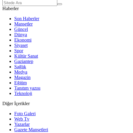
Haberler
Son Haberler
Manşetler
Güncel
Dünya
Ekonomi
Siyaset
Spor
Kültür Sanat
Gaziantep
Sağlık
Medya
Magazin
Eğitim
Tanıtım yazısı
Teknoloji
Diğer İçerikler
Foto Galeri
Web Tv
Yazarlar
Gazete Manşetleri