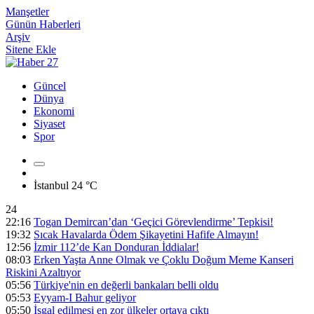
Manşetler
Günün Haberleri
Arşiv
Sitene Ekle
Güncel
Dünya
Ekonomi
Siyaset
Spor
İstanbul
24 °C
24
22:16
Togan Demircan’dan ‘Geçici Görevlendirme’ Tepkisi!
19:32
Sıcak Havalarda Ödem Şikayetini Hafife Almayın!
12:56
İzmir 112’de Kan Donduran İddialar!
08:03
Erken Yaşta Anne Olmak ve Çoklu Doğum Meme Kanseri
Riskini Azaltıyor
05:56
Türkiye'nin en değerli bankaları belli oldu
05:53
Eyyam-I Bahur geliyor
05:50
İşgal edilmesi en zor ülkeler ortaya çıktı