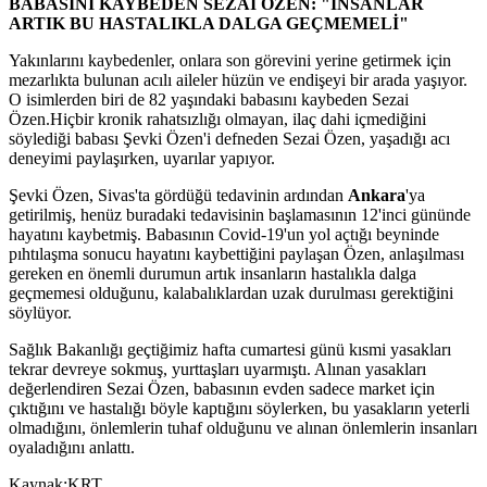
BABASINI KAYBEDEN SEZAİ ÖZEN: "İNSANLAR
ARTIK BU HASTALIKLA DALGA GEÇMEMELİ"
Yakınlarını kaybedenler, onlara son görevini yerine getirmek için
mezarlıkta bulunan acılı aileler hüzün ve endişeyi bir arada yaşıyor.
O isimlerden biri de 82 yaşındaki babasını kaybeden Sezai
Özen.Hiçbir kronik rahatsızlığı olmayan, ilaç dahi içmediğini
söylediği babası Şevki Özen'i defneden Sezai Özen, yaşadığı acı
deneyimi paylaşırken, uyarılar yapıyor.
Şevki Özen, Sivas'ta gördüğü tedavinin ardından
Ankara
'ya
getirilmiş, henüz buradaki tedavisinin başlamasının 12'inci gününde
hayatını kaybetmiş. Babasının Covid-19'un yol açtığı beyninde
pıhtılaşma sonucu hayatını kaybettiğini paylaşan Özen, anlaşılması
gereken en önemli durumun artık insanların hastalıkla dalga
geçmemesi olduğunu, kalabalıklardan uzak durulması gerektiğini
söylüyor.
Sağlık Bakanlığı geçtiğimiz hafta cumartesi günü kısmi yasakları
tekrar devreye sokmuş, yurttaşları uyarmıştı. Alınan yasakları
değerlendiren Sezai Özen, babasının evden sadece market için
çıktığını ve hastalığı böyle kaptığını söylerken, bu yasakların yeterli
olmadığını, önlemlerin tuhaf olduğunu ve alınan önlemlerin insanları
oyaladığını anlattı.
Kaynak:KRT