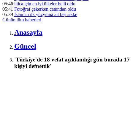
05:46
iltica için en iyi ülkeler belli oldu
05:41
Fotoğraf çekerken canından oldu
05:39
İslam'ın ilk yüzyılına ait beş sikke
Günün tüm
haberleri
Anasayfa
Güncel
'Türkiye'de 18 vefat açıklandığı gün burada 17
kişiyi defnettik'