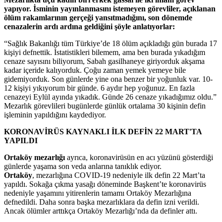
yapıyor. İsminin yayınlanmasını istemeyen görevliler, açıklanan
ölüm rakamlarının gerçeği yansıtmadığını, son dönemde
cenazalerin ardı ardına geldiğini şöyle anlatıyorlar:
“Sağlık Bakanlığı tüm Türkiye’de 18 ölüm açıkladığı gün burada 17
kişiyi defnettik. İstatistikleri bilemem, ama ben burada yıkadığım
cenaze sayısını biliyorum, Sabah gasilhaneye giriyorduk akşama
kadar içeride kalıyorduk. Çoğu zaman yemek yemeye bile
gidemiyorduk. Son günlerde yine ona benzer bir yoğunluk var. 10-
12 kişiyi yıkıyorum bir günde. 6 aydır hep yoğunuz. En fazla
cenazeyi Eylül ayında yıkadık. Günde 26 cenaze yıkadığımız oldu.”
Mezarlık görevlileri bugünlerde günlük ortalama 30 kişinin defin
işleminin yapıldığını kaydediyor.
KORONAVİRÜS KAYNAKLI İLK DEFİN 22 MART'TA
YAPILDI
Ortaköy mezarlığı
ayrıca, koronavirüsün en acı yüzünü gösterdiği
günlerde yaşama son veda anlarına tanıklık ediyor.
Ortaköy
, mezarlığına COVID-19 nedeniyle ilk defin 22 Mart’ta
yapıldı. Sokağa çıkma yasağı döneminde Başkent’te koronavirüs
nedeniyle yaşamını yitirenlerin tamamı Ortaköy Mezarlığına
defnedildi. Daha sonra başka mezarlıklara da defin izni verildi.
Ancak ölümler arttıkça Ortaköy Mezarlığı’nda da definler attı.