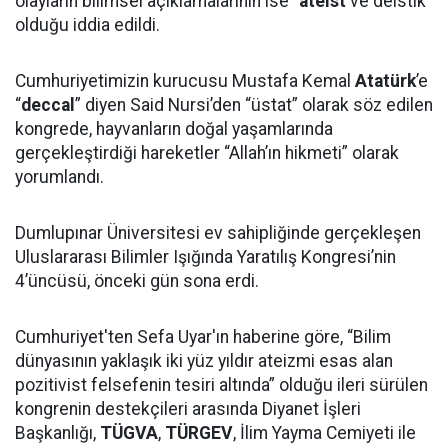
olayların bilimsel açıklamalarının ise “
ateist
ve deistik”
olduğu iddia edildi.
Cumhuriyetimizin kurucusu Mustafa Kemal
Atatürk
’e
“
deccal
” diyen Said Nursi’den “üstat” olarak söz edilen
kongrede, hayvanların doğal yaşamlarında
gerçekleştirdiği hareketler “Allah’ın hikmeti” olarak
yorumlandı.
Dumlupınar Üniversitesi ev sahipliğinde gerçekleşen
Uluslararası Bilimler Işığında Yaratılış Kongresi’nin
4’üncüsü, önceki gün sona erdi.
Cumhuriyet'ten Sefa Uyar'ın haberine göre, “Bilim
dünyasının yaklaşık iki yüz yıldır ateizmi esas alan
pozitivist felsefenin tesiri altında” olduğu ileri sürülen
kongrenin destekçileri arasında Diyanet İşleri
Başkanlığı,
TÜGVA
,
TÜRGEV
, İlim Yayma Cemiyeti ile