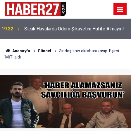
!
19:32
Sıcak Havalarda Ödem Şikayetini Hafife Almayın!
Anasayfa
Güncel
Zindaşti'nin akrabası kayıp: Eşimi
'MİT' aldı