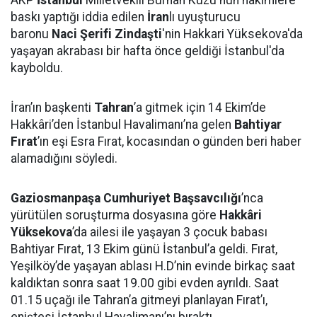
AKP
İstanbul
Milletvekili Burhan Kuzu'nun hakimlere
baskı yaptığı iddia edilen
İran
lı uyuşturucu
baronu
Naci Şerifi Zindaşti
'nin Hakkari Yüksekova'da
yaşayan akrabası bir hafta önce geldiği İstanbul'da
kayboldu.
İran’ın başkenti
Tahran
’a gitmek için 14 Ekim’de
Hakkâri’den İstanbul Havalimanı’na gelen
Bahtiyar
Fırat
’ın eşi Esra Fırat, kocasından o günden beri haber
alamadığını söyledi.
Gaziosmanpaşa Cumhuriyet Başsavcılığı
’nca
yürütülen soruşturma dosyasına göre
Hakkâri
Yüksekova
’da ailesi ile yaşayan 3 çocuk babası
Bahtiyar Fırat, 13 Ekim günü İstanbul’a geldi. Fırat,
Yeşilköy’de yaşayan ablası H.D’nin evinde birkaç saat
kaldıktan sonra saat 19.00 gibi evden ayrıldı. Saat
01.15 uçağı ile Tahran’a gitmeyi planlayan Fırat’ı,