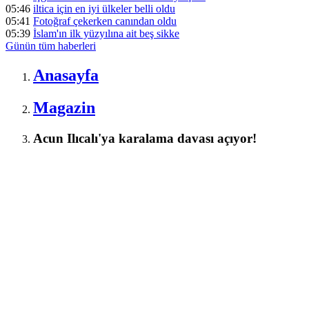
05:46
iltica için en iyi ülkeler belli oldu
05:41
Fotoğraf çekerken canından oldu
05:39
İslam'ın ilk yüzyılına ait beş sikke
Günün tüm
haberleri
Anasayfa
Magazin
Acun Ilıcalı'ya karalama davası açıyor!