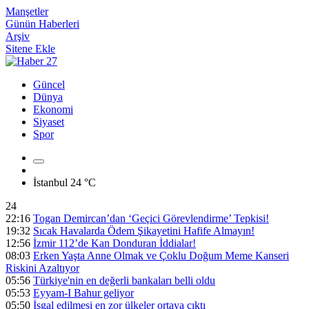
Manşetler
Günün Haberleri
Arşiv
Sitene Ekle
Güncel
Dünya
Ekonomi
Siyaset
Spor
İstanbul
24 °C
24
22:16
Togan Demircan’dan ‘Geçici Görevlendirme’ Tepkisi!
19:32
Sıcak Havalarda Ödem Şikayetini Hafife Almayın!
12:56
İzmir 112’de Kan Donduran İddialar!
08:03
Erken Yaşta Anne Olmak ve Çoklu Doğum Meme Kanseri
Riskini Azaltıyor
05:56
Türkiye'nin en değerli bankaları belli oldu
05:53
Eyyam-I Bahur geliyor
05:50
İşgal edilmesi en zor ülkeler ortaya çıktı