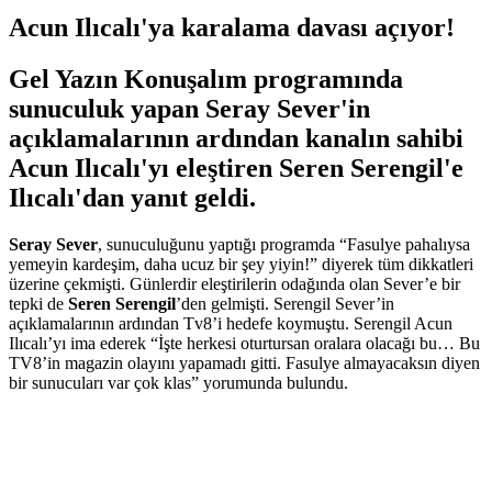
Acun Ilıcalı'ya karalama davası açıyor!
Gel Yazın Konuşalım programında
sunuculuk yapan Seray Sever'in
açıklamalarının ardından kanalın sahibi
Acun Ilıcalı'yı eleştiren Seren Serengil'e
Ilıcalı'dan yanıt geldi.
Seray Sever
, sunuculuğunu yaptığı programda “Fasulye pahalıysa
yemeyin kardeşim, daha ucuz bir şey yiyin!” diyerek tüm dikkatleri
üzerine çekmişti. Günlerdir eleştirilerin odağında olan Sever’e bir
tepki de
Seren Serengil
’den gelmişti. Serengil Sever’in
açıklamalarının ardından Tv8’i hedefe koymuştu. Serengil Acun
Ilıcalı’yı ima ederek “İşte herkesi oturtursan oralara olacağı bu… Bu
TV8’in magazin olayını yapamadı gitti. Fasulye almayacaksın diyen
bir sunucuları var çok klas” yorumunda bulundu.