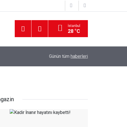
İstanbul
28 °C
Günün tüm
haberleri
gazin