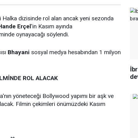
si Halka dizisinde rol alan ancak yeni sezonda
Hande Erçel
'in Kasım ayında
lminde oynayacağı söylendi.
ısı
Bhayani
sosyal medya hesabından 1 milyon
İb
de
İLMİNDE ROL ALACAK
a'nın yöneteceği Bollywood yapımı bir aşk ve
 alacak. Filmin çekimleri önümüzdeki Kasım