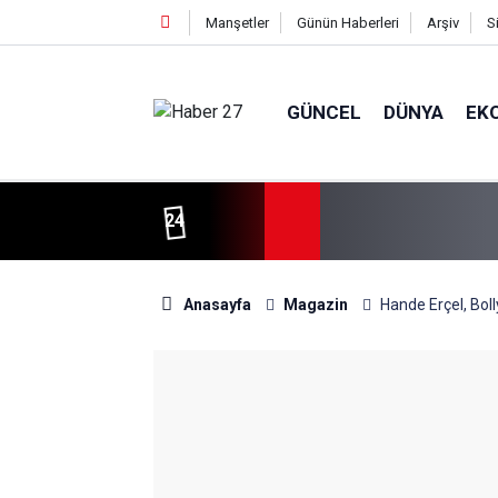
Manşetler
Günün Haberleri
Arşiv
S
GÜNCEL
DÜNYA
EK
24
Anasayfa
Magazin
Hande Erçel, Bol