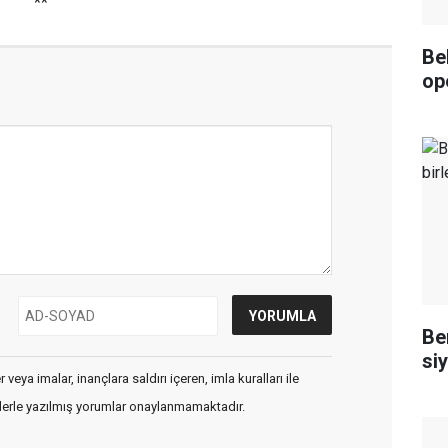
**
Be
op
Ben
siy
veya imalar, inançlara saldırı içeren, imla kuralları ile
flerle yazılmış yorumlar onaylanmamaktadır.