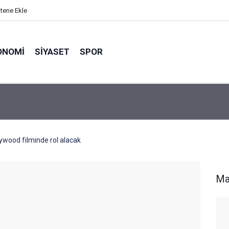
itene Ekle
ONOMI
SIYASET
SPOR
lywood filminde rol alacak
Ma