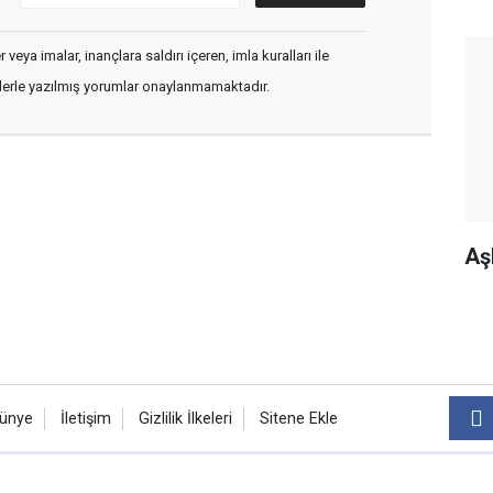
veya imalar, inançlara saldırı içeren, imla kuralları ile
flerle yazılmış yorumlar onaylanmamaktadır.
Aş
ünye
İletişim
Gizlilik İlkeleri
Sitene Ekle