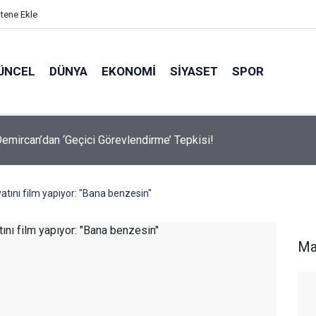
itene Ekle
ÜNCEL
DÜNYA
EKONOMI
SIYASET
SPOR
avalarda Ödem Şikayetini Hafife Almayın!
atını film yapıyor: "Bana benzesin"
Ma