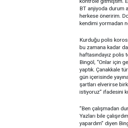
kontrole gitmiştim. E
BT anjiyoda durum an
herkese öneririm. Do
kendimi yormadan no
Kurduğu polis korosuy
bu zamana kadar da 
haftasındayız polis t
Bingöl, “Onlar için ge
yaptık. Çanakkale tür
gün içerisinde yayına
şartları elverirse b
istiyoruz” ifadesini k
“Ben çalışmadan dur
Yazları bile çalışırdı
yapardım” diyen Bing