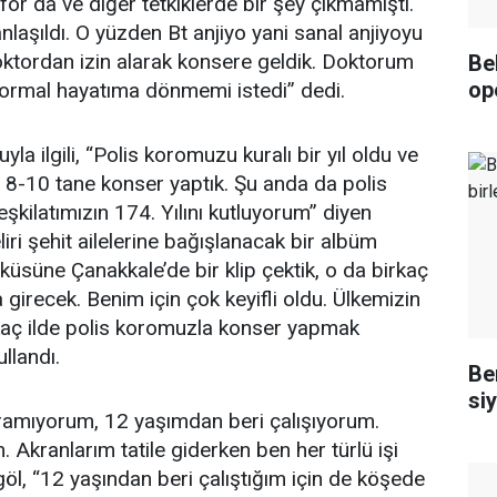
for da ve diğer tetkiklerde bir şey çıkmamıştı.
laşıldı. O yüzden Bt anjiyo yani sanal anjiyoyu
ktordan izin alarak konsere geldik. Doktorum
Be
op
rmal hayatıma dönmemi istedi” dedi.
la ilgili, “Polis koromuzu kuralı bir yıl oldu ve
8-10 tane konser yaptık. Şu anda da polis
eşkilatımızın 174. Yılını kutluyorum” diyen
liri şehit ailelerine bağışlanacak bir albüm
küsüne Çanakkale’de bir klip çektik, o da birkaç
 girecek. Benim için çok keyifli oldu. Ülkemizin
irkaç ilde polis koromuzla konser yapmak
ullandı.
Ben
siy
amıyorum, 12 yaşımdan beri çalışıyorum.
m. Akranlarım tatile giderken ben her türlü işi
öl, “12 yaşından beri çalıştığım için de köşede