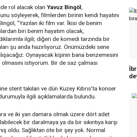
ide rol alacak olan
Yavuz Bingöl
,
unu söyleyerek, filmlerden birinin kendi hayatını
 Bingöl, “Yazılan iki film var. İkisi de benim
nlardan biri benim hayatım olacak,
larımla ilgili; diğeri de komedi tarzında bir
nları şu anda hazırlıyoruz. Önümüzdeki sene
lışacağız. Oynayacak kişinin bana benzemesini
 olmasını istiyorum. Bir de saz çalması
İb
de
ne stent takılan ve dün Kuzey Kıbrıs’ta konser
durumuyla ilgili açıklamalarda bulundu.
ara ve iki yan damara olmak üzere dört adet
 olabilecek bir daralmaya ya da bir sıkıntıya karşı
ş oldu. Sağlıktan öte bir şey yok. Normal