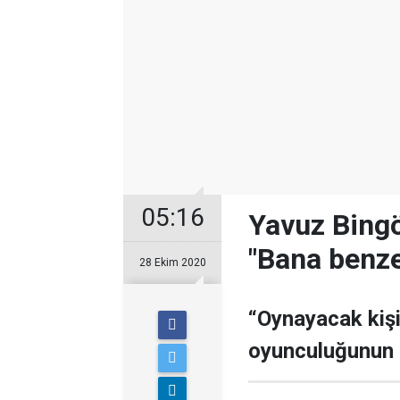
05:16
Yavuz Bingö
"Bana benze
28 Ekim 2020
“Oynayacak kiş
oyunculuğunun i