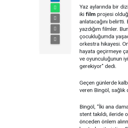
Yaz aylarında bir diz
iki
film
projesi olduğ
anlatacağını belirtti.
yazdığım filmler. Bu
çocukluğumda yaşadık
orkestra hikayesi. O
hayata geçirmeye ça
ve oyunculuğunun iyi
gerekiyor" dedi.
Geçen günlerde kalbi
veren Bingöl, sağlık 
Bingöl, “İki ana dam
stent takıldı, ileride
önceden önlem alınmı