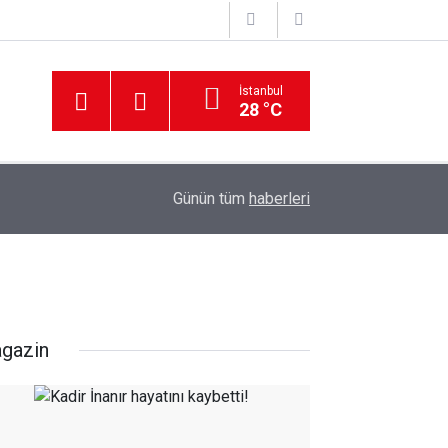
İstanbul
28 °C
12:56
İzmir 112’de Kan Donduran İddialar!
Günün tüm
haberleri
gazin