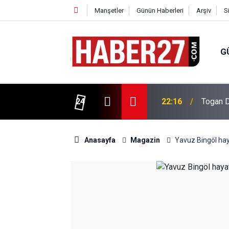
Manşetler
Günün Haberleri
Arşiv
S
G
vlendirme’ Tepkisi!
24
19:32
Sıcak H
Anasayfa
Magazin
Yavuz Bingöl hay