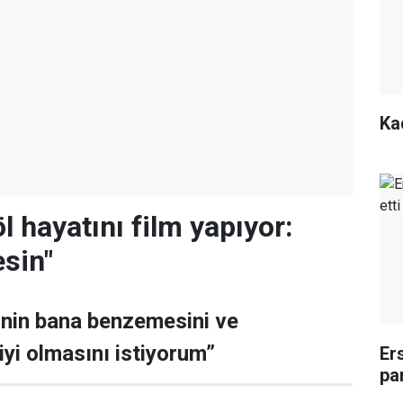
Kad
l hayatını film yapıyor:
sin"
inin bana benzemesini ve
yi olmasını istiyorum”
Er
pa