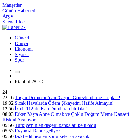
Manşetler
Günün Haberleri
Arşiv
Sitene Ekle
Güncel
Dünya
Ekonomi
Siyaset
Spor
İstanbul
28 °C
24
22:16
Togan Demircan’dan ‘Geçici Görevlendirme’ Tepkisi!
19:32
Sıcak Havalarda Ödem Şikayetini Hafife Almayın!
12:56
İzmir 112’de Kan Donduran İddialar!
08:03
Erken Yaşta Anne Olmak ve Çoklu Doğum Meme Kanseri
Riskini Azaltıyor
05:56
Türkiye'nin en değerli bankaları belli oldu
05:53
Eyyam-I Bahur geliyor
05:50
İşgal edilmesi en zor ülkeler ortaya çıktı