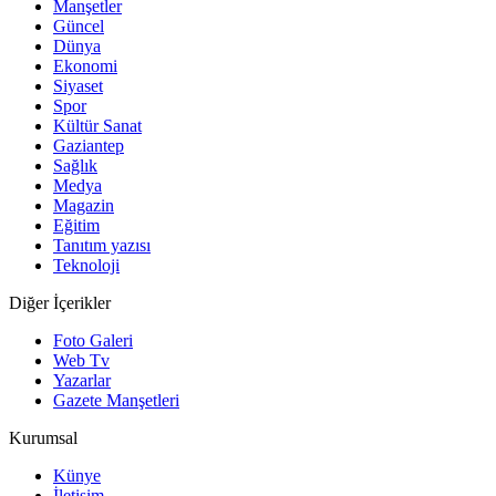
Manşetler
Güncel
Dünya
Ekonomi
Siyaset
Spor
Kültür Sanat
Gaziantep
Sağlık
Medya
Magazin
Eğitim
Tanıtım yazısı
Teknoloji
Diğer İçerikler
Foto Galeri
Web Tv
Yazarlar
Gazete Manşetleri
Kurumsal
Künye
İletişim