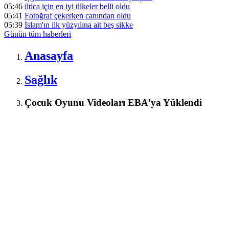
05:46
iltica için en iyi ülkeler belli oldu
05:41
Fotoğraf çekerken canından oldu
05:39
İslam'ın ilk yüzyılına ait beş sikke
Günün tüm
haberleri
Anasayfa
Sağlık
Çocuk Oyunu Videoları EBA’ya Yüklendi