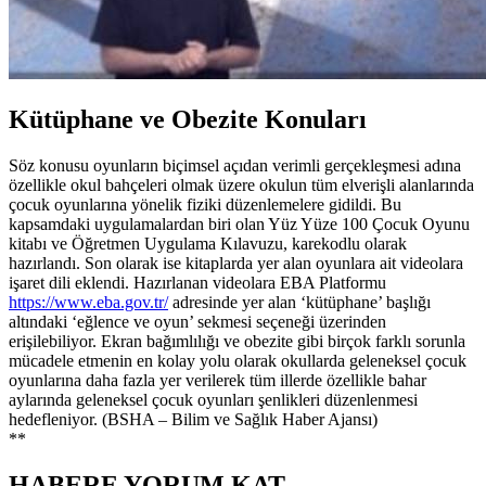
Kütüphane ve Obezite Konuları
Söz konusu oyunların biçimsel açıdan verimli gerçekleşmesi adına
özellikle okul bahçeleri olmak üzere okulun tüm elverişli alanlarında
çocuk oyunlarına yönelik fiziki düzenlemelere gidildi. Bu
kapsamdaki uygulamalardan biri olan Yüz Yüze 100 Çocuk Oyunu
kitabı ve Öğretmen Uygulama Kılavuzu, karekodlu olarak
hazırlandı. Son olarak ise kitaplarda yer alan oyunlara ait videolara
işaret dili eklendi. Hazırlanan videolara EBA Platformu
https://www.eba.gov.tr/
adresinde yer alan ‘kütüphane’ başlığı
altındaki ‘eğlence ve oyun’ sekmesi seçeneği üzerinden
erişilebiliyor. Ekran bağımlılığı ve obezite gibi birçok farklı sorunla
mücadele etmenin en kolay yolu olarak okullarda geleneksel çocuk
oyunlarına daha fazla yer verilerek tüm illerde özellikle bahar
aylarında geleneksel çocuk oyunları şenlikleri düzenlenmesi
hedefleniyor. (BSHA – Bilim ve Sağlık Haber Ajansı)
**
HABERE
YORUM KAT