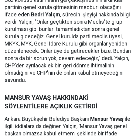
Söz konusu katılımların gerçekleşmesinin ardından
partinin genel kurula gitmesinin mecburi olacağını
ifade eden
Bedri Yalçın
, sürecin işleyişi hakkında bilgi
verdi. Yalçın, "Onlar geçtikten sonra Meclis'te grup
kurulması gibi bunları tamamladıktan sonra genel
kurula gideceğiz. Genel kurulda parti meclis üyesi,
MKYK, MYK, Genel İdare Kurulu gibi organlar yeniden
düzenlenecek. Onlar üye de getirecekler bize. Bundan
sonra da bir sorun yok, devam edeceğiz," dedi. Yalçın,
CHP'den ayrılacak ekibin geri dönme ihtimalinin
olmadığını ve CHP'nin de onları kabul etmeyeceğini
savundu.
MANSUR YAVAŞ HAKKINDAKİ
SÖYLENTİLERE AÇIKLIK GETİRDİ
Ankara Büyükşehir Belediye Başkanı
Mansur Yavaş
ile
ilgili iddialara da değinen Yalçın, 'Mansur Yavaş genel
başkan olmazsa kabul etmem' şeklinde bir ifade