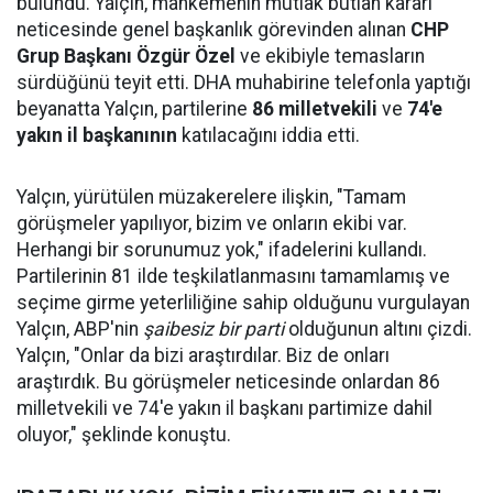
bulundu. Yalçın, mahkemenin mutlak butlan kararı
neticesinde genel başkanlık görevinden alınan
CHP
Grup Başkanı Özgür Özel
ve ekibiyle temasların
sürdüğünü teyit etti. DHA muhabirine telefonla yaptığı
beyanatta Yalçın, partilerine
86 milletvekili
ve
74'e
yakın il başkanının
katılacağını iddia etti.
Yalçın, yürütülen müzakerelere ilişkin, "Tamam
görüşmeler yapılıyor, bizim ve onların ekibi var.
Herhangi bir sorunumuz yok," ifadelerini kullandı.
Partilerinin 81 ilde teşkilatlanmasını tamamlamış ve
seçime girme yeterliliğine sahip olduğunu vurgulayan
Yalçın, ABP'nin
şaibesiz bir parti
olduğunun altını çizdi.
Yalçın, "Onlar da bizi araştırdılar. Biz de onları
araştırdık. Bu görüşmeler neticesinde onlardan 86
milletvekili ve 74'e yakın il başkanı partimize dahil
oluyor," şeklinde konuştu.