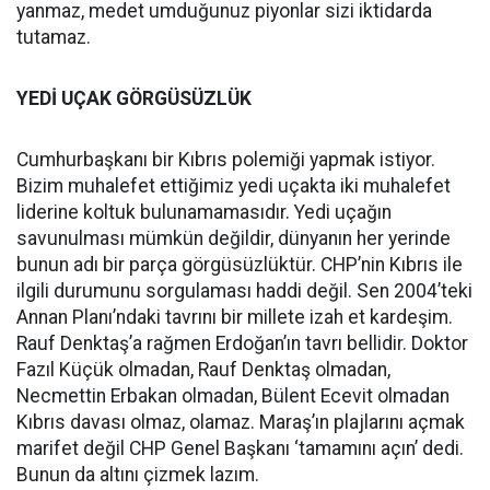
yanmaz, medet umduğunuz piyonlar sizi iktidarda
tutamaz.
YEDİ UÇAK GÖRGÜSÜZLÜK
Cumhurbaşkanı bir Kıbrıs polemiği yapmak istiyor.
Bizim muhalefet ettiğimiz yedi uçakta iki muhalefet
liderine koltuk bulunamamasıdır. Yedi uçağın
savunulması mümkün değildir, dünyanın her yerinde
bunun adı bir parça görgüsüzlüktür. CHP’nin Kıbrıs ile
ilgili durumunu sorgulaması haddi değil. Sen 2004’teki
Annan Planı’ndaki tavrını bir millete izah et kardeşim.
Rauf Denktaş’a rağmen Erdoğan’ın tavrı bellidir. Doktor
Fazıl Küçük olmadan, Rauf Denktaş olmadan,
Necmettin Erbakan olmadan, Bülent Ecevit olmadan
Kıbrıs davası olmaz, olamaz. Maraş’ın plajlarını açmak
marifet değil CHP Genel Başkanı ‘tamamını açın’ dedi.
Bunun da altını çizmek lazım.