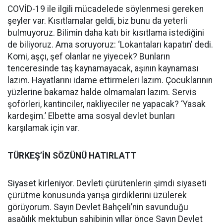
COVİD-19 ile ilgili mücadelede söylenmesi gereken
şeyler var. Kısıtlamalar geldi, biz bunu da yeterli
bulmuyoruz. Bilimin daha katı bir kısıtlama istediğini
de biliyoruz. Ama soruyoruz: ‘Lokantaları kapatın’ dedi.
Komi, aşçı, şef olanlar ne yiyecek? Bunların
tenceresinde taş kaynamayacak, aşının kaynaması
lazım. Hayatlarını idame ettirmeleri lazım. Çocuklarının
yüzlerine bakamaz halde olmamaları lazım. Servis
şoförleri, kantinciler, nakliyeciler ne yapacak? ‘Yasak
kardeşim.’ Elbette ama sosyal devlet bunları
karşılamak için var.
TÜRKEŞ’İN SÖZÜNÜ HATIRLATT
Siyaset kirleniyor. Devleti çürütenlerin şimdi siyaseti
çürütme konusunda yarışa girdiklerini üzülerek
görüyorum. Sayın Devlet Bahçeli’nin savunduğu
aşağılık mektubun sahibinin yıllar önce Sayın Devlet