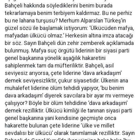
Bahçeli hakkında söylediklerini benim burada
tekrarlamaya benim terbiyem kaldırmaz. Bu ne perhiz
bu ne lahana turşusu? Merhum Alparslan Türkeş’in
güzel sözü ile başlamak istiyorum: ‘Ülkücüden mafya,
mafyadan ülkücü olmaz.’ Herkesin altına imza atacağı
bir söz. Sayın Bahçeli dün zehir zemberek açıklamada
bulunmuş. Mafya suç örgütü liderinin bir siyasi parti
genel başkanına yönelik aşağılık hakaretini
sahiplenmek tam da müfteriliktir. Bahçeli, asıl
seviyesiz arıyorsa, çete liderine ‘dava arkadaşım’
demek seviyesizliktir, çukur siyasetidir. Ülkenin ana
muhalefet liderine ölüm tehdidi yapıyor, ‘bu benim
dava arkadaşım’ diyerek savcılara bir ayar mı vermeye
çalışıyor? Böyle bir ölüm tehdidine ‘dava arkadaşım’
demek rezilliktir. Ülkücü kimliği ile tanınan siyasi parti
genel başkanına yani kendisine geçmişte onca
hakarette bulunan çete liderine ‘ülke ve millet
sevdalısı bir ülkücü’ olarak tanımlamak rezilliktir. Sayın