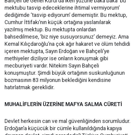
Bahçeli de Genel Kurul'da iken yüzüne baka baka ‘bu
mektubu tasvip edeceklerine ihtimal vermiyorum’
dediğimde ‘tasvip ediyorum’ dememiştir. Bu mektup,
Cumhur İttifakı’nın küçük ortağına yaslanılarak
yazılmış mektup. Bu mektupta onlardan
bahsedilmese, ‘biz niye susuyorsunuz’ demeyiz. Ama
Kemal Kılıçdaroğlu’na çok ağır hakaret ve ölüm tehdidi
içeren mektupta, Sayın Erdoğan ve Bahçeli’ye
methiyeler diziliyor ise onların konuşmak gibi
mecburiyeti vardır. Nitekim Sayın Bahçeli
konuşmuştur. Şimdi büyük ortağının suskunluğunun
bozmasının 83 milyonun beklediğini kendisine
hatırlatmak gereklidir.
MUHALİFLERİN ÜZERİNE MAFYA SALMA CÜRETİ
Devlet herkesin can ve mal güvenliğinden sorumludur.
Erdoğan’a küçücük bir cümle kullanıldığında kapıya