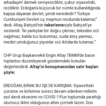
arkadaşım’ demek seviyesizliktir, çukur siyasetidir,
rezilliktir. Erdoğan’a küçücük bir cümle kullanıldığında
kapıya dayanan devlet, şimdi nerededir? Türkiye
Cumhuriyeti Devleti üç maymun modunda kalamaz”
dedi. Altay, Bahçeli’nin
tekerleme
siyle Bahçeli’ye
seslendi: ‘İki yanlıştan bir doğru çıkmaz, tekeden süt
sağılmaz, balda tuz bulunmaz, suda ateş yanmaz,
medet umduğunuz piyonlar sizi iktidarda tutamaz.”
CHP Grup Başkanvekili Engin Altay TBMM’de basın
toplantısı düzenleyerek gündemdeki konuları
değerlendirdi.
Altay’ın konuşmasından satır başları
şöyle:
ERDOĞAN, BIRAK BU İŞE DE KARIŞMA: Siyasetteki
çürüme ve kirlenme süreci devam ederken milletin
asıl derdi ekonomi ve COVİD-19’un toplumda yarattığı
olumsuz iklim olduğunun altını çizmek lazım. Dün