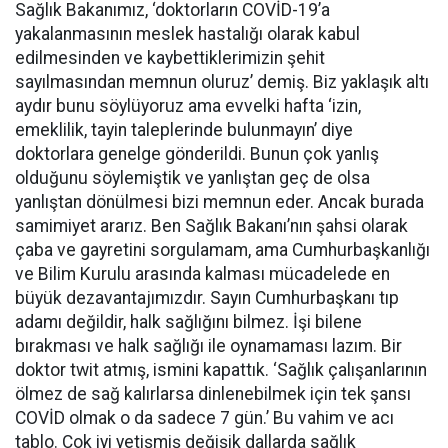
Sağlık Bakanımız, ‘doktorların COVİD-19’a
yakalanmasının meslek hastalığı olarak kabul
edilmesinden ve kaybettiklerimizin şehit
sayılmasından memnun oluruz’ demiş. Biz yaklaşık altı
aydır bunu söylüyoruz ama evvelki hafta ‘izin,
emeklilik, tayin taleplerinde bulunmayın’ diye
doktorlara genelge gönderildi. Bunun çok yanlış
olduğunu söylemiştik ve yanlıştan geç de olsa
yanlıştan dönülmesi bizi memnun eder. Ancak burada
samimiyet ararız. Ben Sağlık Bakanı’nın şahsi olarak
çaba ve gayretini sorgulamam, ama Cumhurbaşkanlığı
ve Bilim Kurulu arasında kalması mücadelede en
büyük dezavantajımızdır. Sayın Cumhurbaşkanı tıp
adamı değildir, halk sağlığını bilmez. İşi bilene
bırakması ve halk sağlığı ile oynamaması lazım. Bir
doktor twit atmış, ismini kapattık. ‘Sağlık çalışanlarının
ölmez de sağ kalırlarsa dinlenebilmek için tek şansı
COVİD olmak o da sadece 7 gün.’ Bu vahim ve acı
tablo. Çok iyi yetişmiş değişik dallarda sağlık