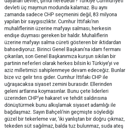
dayanan devlet, şimdi nerededir? Türkiye Cumhuriyeti
devleti üç maymun modunda kalamaz. Bu aynı
zamanda sadece CHP seçmenini değil, 83 milyona
yapılan bir saygısızlıktır. Cumhur İttifakı’nın
muhaliflerinin üzerine mafyayı salması, herkesin
endişe duyması gereken bir haldir. Muhaliflerin
üzerine mafyayı salma cüreti gösteren bir iktidardan
bahsediyoruz. Birinci Genel Başkanı’na idam fermanı
çıkarılan, son Genel Başkanımıza kurşun sıkılan bir
partinin neferleri olarak herkes bilsin ki Türkiye’yi ve
aziz milletimizi sahiplenmeye devam edeceğiz. Bunlar
bize vız gelir tırıs gider. Cumhur İttifakı CHP ile
uğraşacaksa siyaset zemini burasıdır. Ellerinden
geleni artlarına koymasınlar. Bunu çete liderleri
üzerinden CHP’ye hakaret ve tehdit saldırısına
dönüştürmek bunu alkışlamak siyaset adamlığı ile
bağdaşmaz. Sayın Bahçeli’nin geçmişte söylediği
güzel bir tekerleme var, ‘iki yanlıştan bir doğru çıkmaz,
tekeden süt sağılmaz, balda tuz bulunmaz, suda ateş