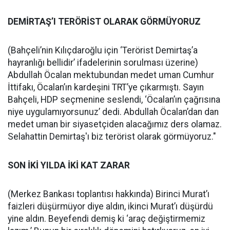
DEMİRTAŞ’I TERÖRİST OLARAK GÖRMÜYORUZ
(Bahçeli’nin Kılıçdaroğlu için ‘Terörist Demirtaş’a
hayranlığı bellidir’ ifadelerinin sorulması üzerine)
Abdullah Öcalan mektubundan medet uman Cumhur
İttifakı, Öcalan’ın kardeşini TRT’ye çıkarmıştı. Sayın
Bahçeli, HDP seçmenine seslendi, ‘Öcalan’ın çağrısına
niye uygulamıyorsunuz’ dedi. Abdullah Öcalan’dan dan
medet uman bir siyasetçiden alacağımız ders olamaz.
Selahattin Demirtaş'ı biz terörist olarak görmüyoruz."
SON İKİ YILDA İKİ KAT ZARAR
(Merkez Bankası toplantısı hakkında) Birinci Murat’ı
faizleri düşürmüyor diye aldın, ikinci Murat’ı düşürdü
yine aldın. Beyefendi demiş ki ‘araç değiştirmemiz