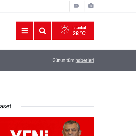
İstanbul
28 °C
12:56
İzmir 112’de Kan Donduran İddialar!
Günün tüm
haberleri
yaset