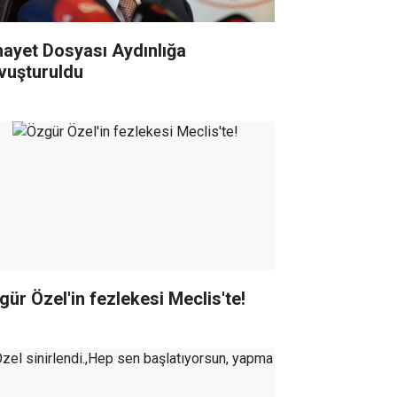
nayet Dosyası Aydınlığa
vuşturuldu
gür Özel'in fezlekesi Meclis'te!