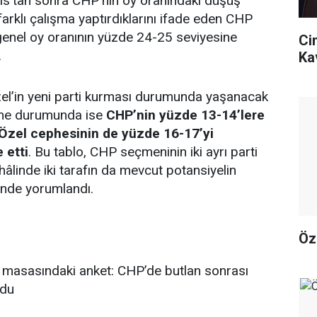
s’tan sonra CHP’nin oy oranındaki düşüş
 farklı çalışma yaptırdıklarını ifade eden CHP
 genel oy oranının yüzde 24-25 seviyesine
Ci
.
Ka
el’in yeni parti kurması durumunda yaşanacak
me durumunda ise
CHP’nin yüzde 13-14’lere
 Özel cephesinin de yüzde 16-17’yi
 etti
. Bu tablo, CHP seçmeninin iki ayrı parti
âlinde iki tarafın da mevcut potansiyelin
linde yorumlandı.
Öz
n masasındaki anket: CHP’de butlan sonrası
ldu