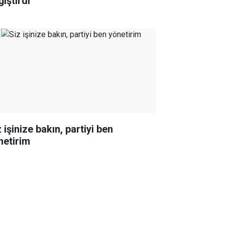
iştirdi
 işinize bakın, partiyi ben
netirim