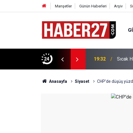
Manşetler
Günün Haberleri
Arşiv
S
G
vlendirme’ Tepkisi!
24
19:32
Sıcak H
Anasayfa
Siyaset
CHP’de düşüş yüzde