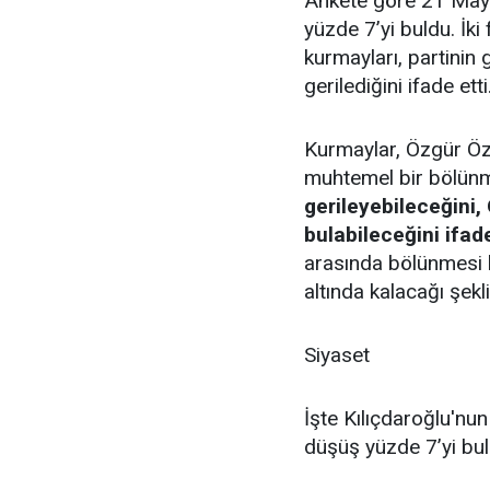
Ankete göre 21 Mayı
yüzde 7’yi buldu. İki
kurmayları, partinin
gerilediğini ifade etti
Kurmaylar, Özgür Öz
muhtemel bir bölün
gerileyebileceğini,
bulabileceğini ifade
arasında bölünmesi h
altında kalacağı şek
Siyaset
İşte Kılıçdaroğlu'nu
düşüş yüzde 7’yi bu