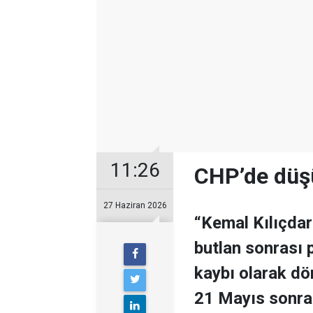
11:26
CHP’de düşü
27 Haziran 2026
“Kemal Kılıçda
butlan sonrası p
kaybı olarak dö
21 Mayıs sonras