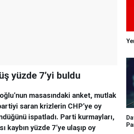
Ye
ş yüzde 7’yi buldu
roğlu’nun masasındaki anket, mutlak
artiyi saran krizlerin CHP’ye oy
ndüğünü ispatladı. Parti kurmayları,
Da
Pa
ı kaybın yüzde 7’ye ulaşıp oy