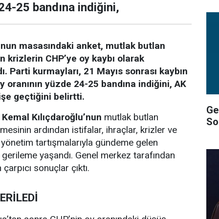
24-25 bandına indiğini,
’nun masasındaki anket, mutlak butlan
an krizlerin CHP’ye oy kaybı olarak
. Parti kurmayları, 21 Mayıs sonrası kaybın
y oranının yüzde 24-25 bandına indiğini, AK
şe geçtiğini belirtti.
Gel
 Kemal Kılıçdaroğlu’nun
mutlak butlan
So
esinin ardından istifalar, ihraçlar, krizler ve
lı yönetim tartışmalarıyla gündeme gelen
 gerileme yaşandı. Genel merkez tarafından
n çarpıcı sonuçlar çıktı.
ERİLEDİ