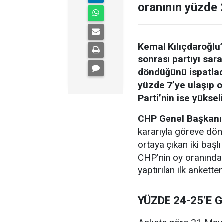
oranının yüzde 
Kemal Kılıçdaroğlu
sonrası partiyi sar
döndüğünü ispatladı
yüzde 7’ye ulaşıp o
Parti’nin ise yükseli
CHP Genel Başkanı
kararıyla göreve dönm
ortaya çıkan iki baş
CHP’nin oy oranında
yaptırılan ilk ankette
YÜZDE 24-25’E G