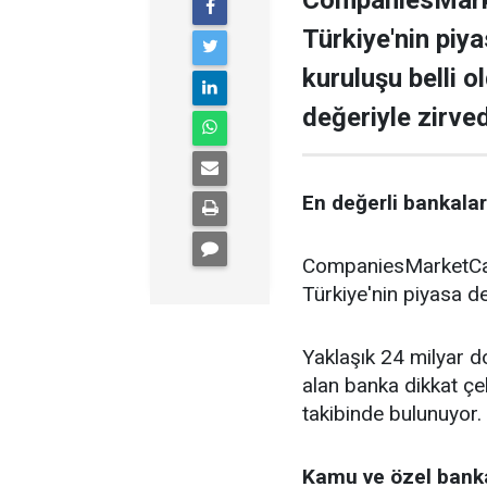
CompaniesMarke
Türkiye'nin piy
kuruluşu belli o
değeriyle zirve
En değerli bankalar 
CompaniesMarketCap 
Türkiye'nin piyasa de
Yaklaşık 24 milyar do
alan banka dikkat çe
takibinde bulunuyor.
Kamu ve özel banka