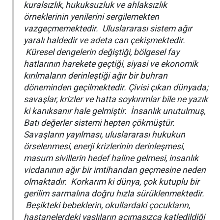
kuralsızlık, hukuksuzluk ve ahlaksızlık
örneklerinin yenilerini sergilemekten
vazgeçmemektedir. Uluslararası sistem ağır
yaralı haldedir ve adeta can çekişmektedir.
Küresel dengelerin değiştiği, bölgesel fay
hatlarının harekete geçtiği, siyasi ve ekonomik
kırılmaların derinleştiği ağır bir buhran
döneminden geçilmektedir. Çivisi çıkan dünyada;
savaşlar, krizler ve hatta soykırımlar bile ne yazık
ki kanıksanır hale gelmiştir. İnsanlık unutulmuş,
Batı değerler sistemi hepten çökmüştür.
Savaşların yayılması, uluslararası hukukun
örselenmesi, enerji krizlerinin derinleşmesi,
masum sivillerin hedef haline gelmesi, insanlık
vicdanının ağır bir imtihandan geçmesine neden
olmaktadır. Korkarım ki dünya, çok kutuplu bir
gerilim sarmalına doğru hızla sürüklenmektedir.
Beşikteki bebeklerin, okullardaki çocukların,
hastanelerdeki yaşlıların acımasızca katledildiği