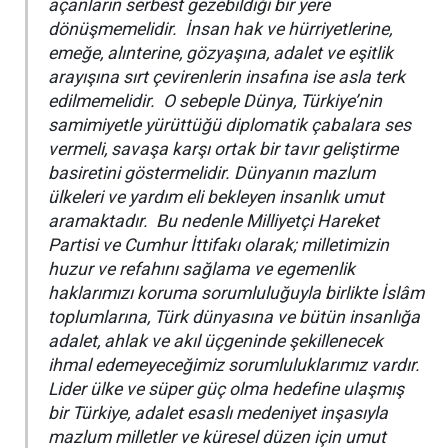
açanların serbest gezebildiği bir yere
dönüşmemelidir. İnsan hak ve hürriyetlerine,
emeğe, alınterine, gözyaşına, adalet ve eşitlik
arayışına sırt çevirenlerin insafına ise asla terk
edilmemelidir. O sebeple Dünya, Türkiye’nin
samimiyetle yürüttüğü diplomatik çabalara ses
vermeli, savaşa karşı ortak bir tavır geliştirme
basiretini göstermelidir. Dünyanın mazlum
ülkeleri ve yardım eli bekleyen insanlık umut
aramaktadır. Bu nedenle Milliyetçi Hareket
Partisi ve Cumhur İttifakı olarak; milletimizin
huzur ve refahını sağlama ve egemenlik
haklarımızı koruma sorumluluğuyla birlikte İslâm
toplumlarına, Türk dünyasına ve bütün insanlığa
adalet, ahlak ve akıl üçgeninde şekillenecek
ihmal edemeyeceğimiz sorumluluklarımız vardır.
Lider ülke ve süper güç olma hedefine ulaşmış
bir Türkiye, adalet esaslı medeniyet inşasıyla
mazlum milletler ve küresel düzen için umut