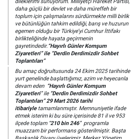
dileklerimi sunuyorum. Milliyetçi Hareket Partisi,
daha güçlü bir devlet ve daha müreffeh bir
toplum için çalışmalarını sürdürmekte milli birlik
ve bütünlüğün tahkim edildiği, barış ve huzurun
egemen olduğu bir Türkiye’yi Cumhur İttifakı
birlikteliğinde hayata geçirmenin
gayretindedir.
“Hayırlı Günler Komşum
Ziyaretleri” ile “Derdin Derdimizdir Sohbet
Toplantıları”
Bu amaç doğrultusunda 24 Ekim 2025 tarihinde
yurt genelinde başlattığımız, azim ve heyecanla
devam eden
“Hayırlı Günler Komşum
Ziyaretleri
” ile
“Derdin Derdimizdir Sohbet
Toplantıları” 29 Mart 2026 tarihi
itibariyle
tamamlanmıştır. Memnuniyetle ifade
etmek isterim ki bu süre içerisinde 81 il ve 953
ilçede toplam “
210 bin 246
” programla
muazzam bir performans gösterilmiştir. Başta
Başkanlık Divanı üyelerimiz, Merkez Yönetim