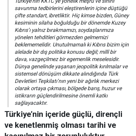
Türkiye’nin KKTC’ye yönelik meşru ve sınırlı
savunma tedbirlerini eleştirenlerin içine düştüğü
çifte standart, ibretliktir. Hiç kimse bizden, Güney
kesiminin silaha boğulduğu bir dönemde Kuzey
Kıbrıs’ı yalnız bırakmamızı, soydaşlarımıza
yönelen tehditleri görmezden gelmemizi
beklememelidir. Unutulmamalı ki Kıbrıs bizim için
alelade bir dış politika konusu değil; millî bir
dava, vazgeçilmez bir egemenlik meselesidir.
Dünya genelinde yaşanan jeopolitik kırılmalar ve
sistemsel dönüşüm dikkate alındığında Türk
Devletleri Teşkilatı’nın yeni bir ağırlık merkezi
olarak ortaya çıkması, bölgede barış, huzur ve
istikrarın güçlendirilmesine önemli katkı
sağlayacaktır.
Türkiye’nin içeride güçlü, dirençli
ve kenetlenmiş olması tarihi ve
kaçınılmaz bir zorunluluktur