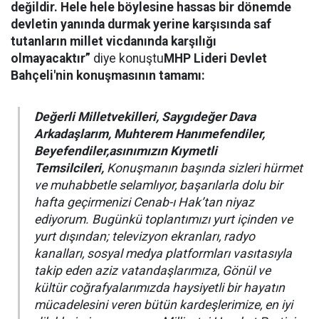
değildir. Hele hele böylesine hassas bir dönemde
devletin yanında durmak yerine karşısında saf
tutanların millet vicdanında karşılığı
olmayacaktır”
diye konuştu
MHP Lideri Devlet
Bahçeli'nin konuşmasının tamamı:
Değerli Milletvekilleri, Saygıdeğer Dava
Arkadaşlarım, Muhterem Hanımefendiler,
Beyefendiler,asınımızın Kıymetli
Temsilcileri,
Konuşmanın başında sizleri hürmet
ve muhabbetle selamlıyor, başarılarla dolu bir
hafta geçirmenizi Cenab-ı Hak’tan niyaz
ediyorum. Bugünkü toplantımızı yurt içinden ve
yurt dışından; televizyon ekranları, radyo
kanalları, sosyal medya platformları vasıtasıyla
takip eden aziz vatandaşlarımıza, Gönül ve
kültür coğrafyalarımızda haysiyetli bir hayatın
mücadelesini veren bütün kardeşlerimize, en iyi