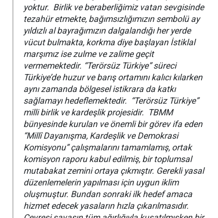
yoktur. Birlik ve beraberliğimiz vatan sevgisinde
tezahür etmekte, bağımsızlığımızın sembolü ay
yıldızlı al bayrağımızın dalgalandığı her yerde
vücut bulmakta, korkma diye başlayan İstiklal
marşımız ise zulme ve zalime geçit
vermemektedir. “Terörsüz Türkiye” süreci
Türkiye’de huzur ve barış ortamını kalıcı kılarken
aynı zamanda bölgesel istikrara da katkı
sağlamayı hedeflemektedir. “Terörsüz Türkiye”
milli birlik ve kardeşlik projesidir. TBMM
bünyesinde kurulan ve önemli bir görev ifa eden
“Millî Dayanışma, Kardeşlik ve Demokrasi
Komisyonu” çalışmalarını tamamlamış, ortak
komisyon raporu kabul edilmiş, bir toplumsal
mutabakat zemini ortaya çıkmıştır. Gerekli yasal
düzenlemelerin yapılması için uygun iklim
oluşmuştur. Bundan sonraki ilk hedef amaca
hizmet edecek yasaların hızla çıkarılmasıdır.
Çevresi savaşın tüm ağırlığıyla kuşatılmışken bir