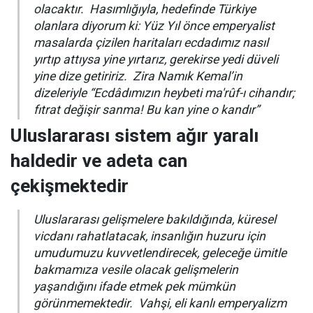
olacaktır. Hasımlığıyla, hedefinde Türkiye
olanlara diyorum ki: Yüz Yıl önce emperyalist
masalarda çizilen haritaları ecdadımız nasıl
yırtıp attıysa yine yırtarız, gerekirse yedi düveli
yine dize getiririz. Zira Namık Kemal’in
dizeleriyle “
Ecdâdımızın heybeti ma'rûf-ı cihandır;
fıtrat değişir sanma! Bu kan yine o kandır
”
Uluslararası sistem ağır yaralı
haldedir ve adeta can
çekişmektedir
Uluslararası gelişmelere bakıldığında, küresel
vicdanı rahatlatacak, insanlığın huzuru için
umudumuzu kuvvetlendirecek, geleceğe ümitle
bakmamıza vesile olacak gelişmelerin
yaşandığını ifade etmek pek mümkün
görünmemektedir. Vahşi, eli kanlı emperyalizm