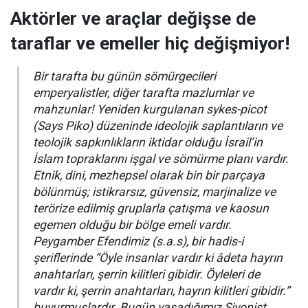
Aktörler ve araçlar değişse de
taraflar ve emeller hiç değişmiyor!
Bir tarafta bu günün sömürgecileri
emperyalistler, diğer tarafta mazlumlar ve
mahzunlar! Yeniden kurgulanan sykes-picot
(Says Piko) düzeninde ideolojik saplantıların ve
teolojik sapkınlıkların iktidar olduğu İsrail’in
İslam topraklarını işgal ve sömürme planı vardır.
Etnik, dini, mezhepsel olarak bin bir parçaya
bölünmüş; istikrarsız, güvensiz, marjinalize ve
terörize edilmiş gruplarla çatışma ve kaosun
egemen olduğu bir bölge emeli vardır.
Peygamber Efendimiz (s.a.s), bir hadis-i
şeriflerinde “
Öyle insanlar vardır ki âdeta hayrın
anahtarları, şerrin kilitleri gibidir. Öyleleri de
vardır ki, şerrin anahtarları, hayrın kilitleri gibidir.
”
buyurmuşlardır. Bugün yaşadığımız Siyonist