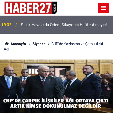
!
19:32
Sıcak Havalarda Ödem Şikayetini Hafife Almayın!
Anasayfa
Siyaset
CHP’de Yozlaşma ve Çarpık İlişki
Ağı