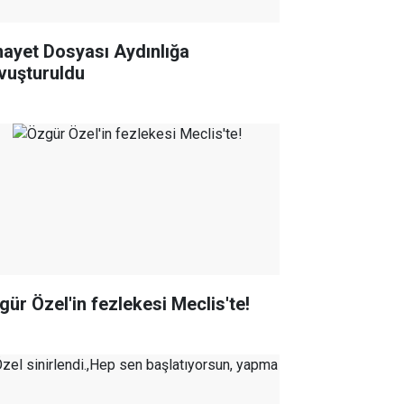
nayet Dosyası Aydınlığa
vuşturuldu
gür Özel'in fezlekesi Meclis'te!