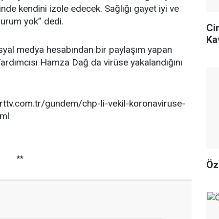
inde kendini izole edecek. Sağlığı gayet iyi ve
durum yok” dedi.
Ci
Ka
syal medya hesabından bir paylaşım yapan
rdımcısı Hamza Dağ da virüse yakalandığını
rttv.com.tr/gundem/chp-li-vekil-koronaviruse-
tml
**
Öz