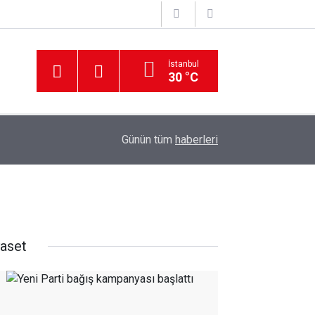
İstanbul
30 °C
12:56
İzmir 112’de Kan Donduran İddialar!
Günün tüm
haberleri
yaset