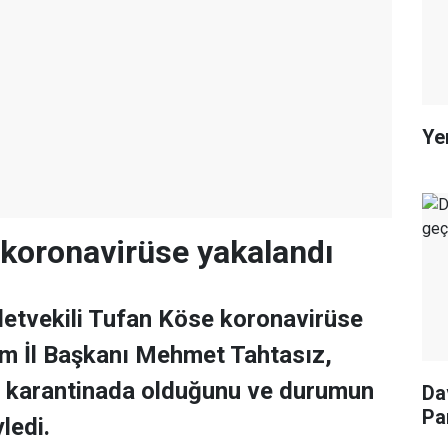
Ye
l koronavirüse yakalandı
etvekili Tufan Köse koronavirüse
um İl Başkanı Mehmet Tahtasız,
e karantinada olduğunu ve durumun
Da
Pa
ledi.