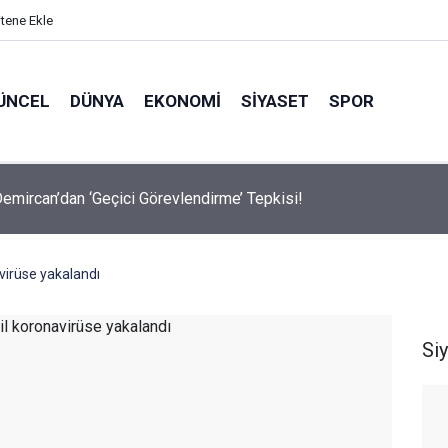
itene Ekle
ÜNCEL
DÜNYA
EKONOMI
SIYASET
SPOR
avalarda Ödem Şikayetini Hafife Almayın!
avirüse yakalandı
Si