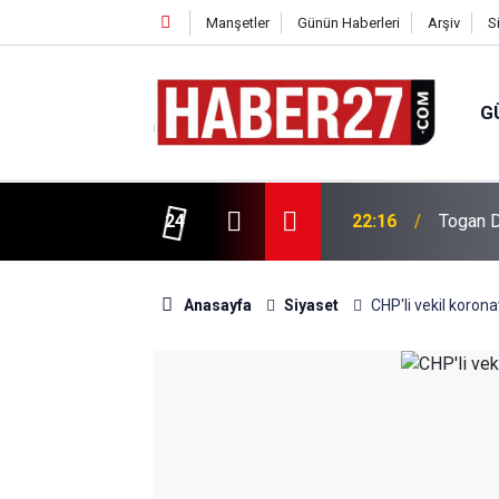
Manşetler
Günün Haberleri
Arşiv
S
G
vlendirme’ Tepkisi!
24
19:32
Sıcak H
Anasayfa
Siyaset
CHP'li vekil koron