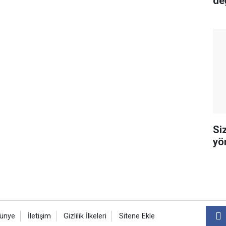
değ
Siz
yö
ünye
İletişim
Gizlilik İlkeleri
Sitene Ekle