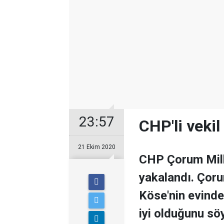
23:57
CHP'li veki
21 Ekim 2020
CHP Çorum Mill
yakalandı. Çor
Köse'nin evind
iyi olduğunu söy