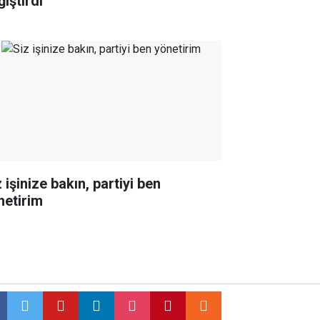
iştirdi
 işinize bakın, partiyi ben
netirim