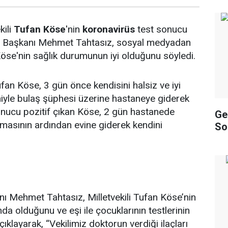
kili
Tufan Köse
'nin
koronavirüs
test sonucu
m İl Başkanı Mehmet Tahtasız, sosyal medyadan
öse'nin sağlık durumunun iyi olduğunu söyledi.
fan Köse, 3 gün önce kendisini halsiz ve iyi
yle bulaş şüphesi üzerine hastaneye giderek
sonucu pozitif çıkan Köse, 2 gün hastanede
Gel
lmasının ardından evine giderek kendini
So
ı Mehmet Tahtasız, Milletvekili Tufan Köse’nin
nda olduğunu ve eşi ile çocuklarının testlerinin
açıklayarak, “Vekilimiz doktorun verdiği ilaçları