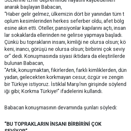
Sözlerine İzmir depreminde hayatını kaybedenleri
anarak başlayan Babacan,
“Haber gelir gelmez, ülkemizin dört bir yanından tüm t
oplum kesimlerinden herkes seferber oldu, afet bölg
esine akın etti. Oteller, pansiyonlar kapılarını açtı, insan
lar sokaklarda ellerinden ne gelirse yapmaya başladı.
Çünkü bu toprakların insanı, kimliği ne olursa olsun; kö
keni, inancı, görüşü ne olursa olsun; birbirini çok seviy
or” dedi. Konuşmasında siyasi iktidara da eleştirilerde
bulunan Babacan,
"Artık, konuşmaktan, fikirlerden, farklı kimliklerden, dün
yadan, gelecekten korkmayan cesur, özgür ve zengin
bir Türkiye istiyoruz. İstiklal Marşı’nın girişinde söylend
iği gibi; Korkma Türkiye!" ifadelerini kullandı.
Babacan konuşmasının devamında şunları söyledi:
“BU TOPRAKLARIN İNSANI BİRBİRİNİ ÇOK