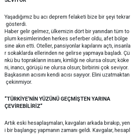
SEVİYOR”
Yaşadığımız bu acı deprem felaketi bize bir şeyi tekrar
gösterdi.
Haber gelir gelmez, ülkemizin dört bir yanından tüm to
plum kesimlerinden herkes seferber oldu, afet bölge
sine akın etti. Oteller, pansiyonlar kapılarını açtı, insanla
r sokaklarda ellerinden ne gelirse yapmaya başladı. Çü
nkü bu toprakların insanı, kimliği ne olursa olsun; köke
ni, inancı, görüşü ne olursa olsun; birbirini çok seviyor.
Başkasının acısını kendi acısı sayıyor. Elini uzatmaktan
çekinmiyor.
“TÜRKİYE’NİN YÜZÜNÜ GEÇMİŞTEN YARINA
ÇEVİREBİLİRİZ”
Artık eski hesaplaşmaları, kavgaları arkada bırakıp, yen
i bir başlangıç yapmanın zamanı geldi. Kavgalar, hesapl