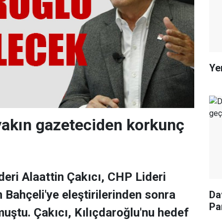
Ye
akın gazeteciden korkunç
deri Alaattin Çakıcı, CHP Lideri
 Bahçeli'ye eleştirilerinden sonra
Da
Pa
muştu. Çakıcı, Kılıçdaroğlu'nu hedef