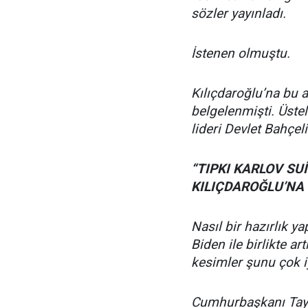
sözler yayınladı.
İstenen olmuştu.
Kılıçdaroğlu’na bu a
belgelenmişti. Üste
lideri Devlet Bahçeli 
“TIPKI KARLOV SU
KILIÇDAROĞLU’NA
Nasıl bir hazırlık y
Biden ile birlikte a
kesimler şunu çok iyi
Cumhurbaşkanı Tayy