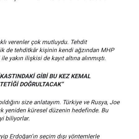
klı verenler çok mutluydu. Tehdit
lik de tehditkâr kişinin kendi ağzından MHP
ile yakın ilişkisi de kayıt altına alınmıştı.
İKASTINDAKİ GİBİ BU KEZ KEMAL
 TETİĞİ DOĞRULTACAK”
apıldığını size anlatayım. Türkiye ve Rusya, Joe
rtık yeniden küresel düzenin hedefinde. Bu
 biliyorlar.
ip Erdoğan’ın seçim dışı yöntemlerle