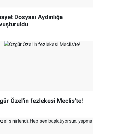
nayet Dosyası Aydınlığa
vuşturuldu
gür Özel'in fezlekesi Meclis'te!