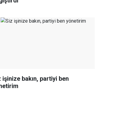
iştirdi
 işinize bakın, partiyi ben
netirim