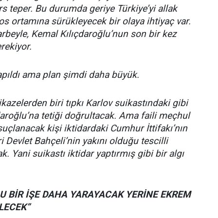
ers teper. Bu durumda geriye Türkiye’yi allak
os ortamına sürükleyecek bir olaya ihtiyaç var.
arbeyle, Kemal Kılıçdaroğlu’nun son bir kez
rekiyor.
apıldı ama plan şimdi daha büyük.
azelerden biri tıpkı Karlov suikastındaki gibi
aroğlu’na tetiği doğrultacak. Ama faili meçhul
uçlanacak kişi iktidardaki Cumhur İttifakı’nın
i Devlet Bahçeli’nin yakını olduğu tescilli
k. Yani suikastı iktidar yaptırmış gibi bir algı
U BİR İŞE DAHA YARAYACAK YERİNE EKREM
LECEK”