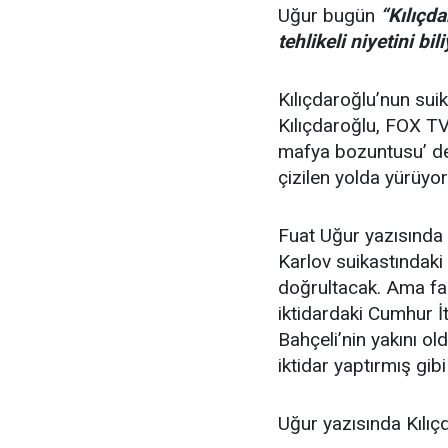
Uğur bugün
“Kılıçda
tehlikeli niyetini b
Kılıçdaroğlu’nun sui
Kılıçdaroğlu, FOX TV
mafya bozuntusu’ de
çizilen yolda yürüyor”
Fuat Uğur yazısında 
Karlov suikastındaki 
doğrultacak. Ama fai
iktidardaki Cumhur İt
Bahçeli’nin yakını old
iktidar yaptırmış gib
Uğur yazısında Kılıçd