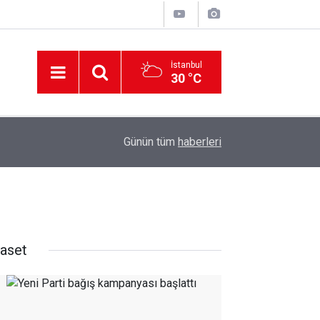
İstanbul
30 °C
12:56
İzmir 112’de Kan Donduran İddialar!
Günün tüm
haberleri
yaset