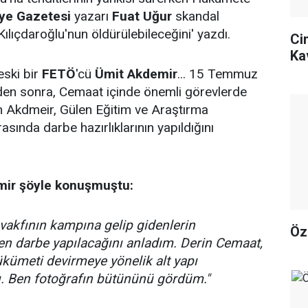
ye Gazetesi
yazarı
Fuat Uğur
skandal
Kılıçdaroğlu'nun öldürülebileceğini' yazdı.
Ci
Ka
eski bir
FETÖ
'cü
Ümit Akdemir
... 15 Temmuz
nden sonra, Cemaat içinde önemli görevlerde
n Akdmeir, Gülen Eğitim ve Araştırma
rasında darbe hazırlıklarının yapıldığını
mir
şöyle konuşmuştu:
 vakfının kampına gelip gidenlerin
Öz
n darbe yapılacağını anladım. Derin Cemaat,
kümeti devirmeye yönelik alt yapı
ı. Ben fotoğrafın bütününü gördüm."