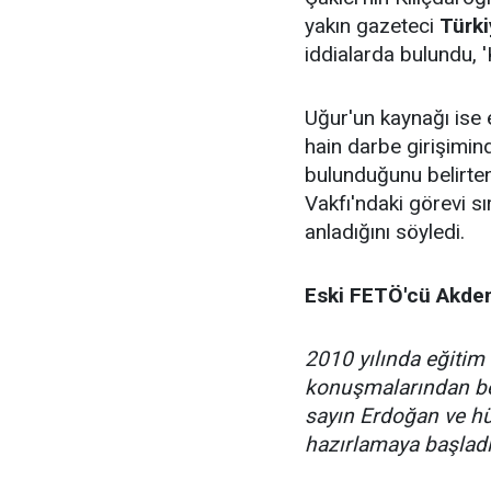
yakın gazeteci
Türki
iddialarda bulundu, '
Uğur'un kaynağı ise 
hain darbe girişimi
bulunduğunu belirte
Vakfı'ndaki görevi sı
anladığını söyledi.
Eski FETÖ'cü
Akde
2010 yılında eğitim
konuşmalarından be
sayın Erdoğan ve hü
hazırlamaya başlad