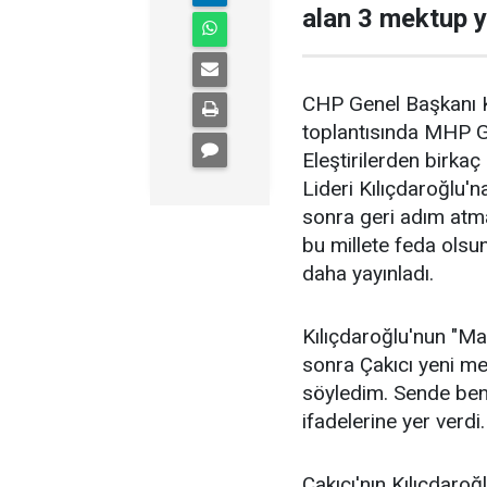
alan 3 mektup y
CHP Genel Başkanı
toplantısında MHP Ge
Eleştirilerden birka
Lideri Kılıçdaroğlu'n
sonra geri adım atma
bu millete feda olsu
daha yayınladı.
Kılıçdaroğlu'nun "M
sonra Çakıcı yeni m
söyledim. Sende ben
ifadelerine yer verdi.
Çakıcı'nın Kılıçdaroğ