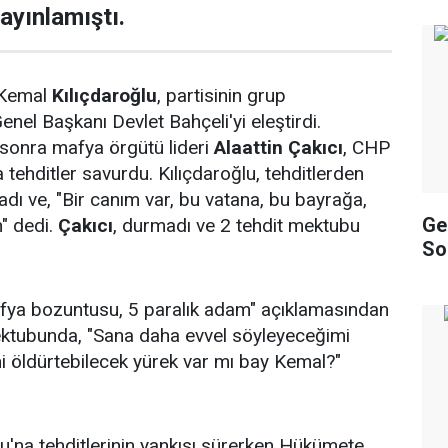
ayınlamıştı.
 Kemal
Kılıçdaroğlu
, partisinin grup
nel Başkanı Devlet Bahçeli'yi eleştirdi.
ç sonra mafya örgütü lideri
Alaattin Çakıcı
, CHP
a tehditler savurdu. Kılıçdaroğlu, tehditlerden
dı ve, "Bir canım var, bu vatana, bu bayrağa,
Gel
n" dedi.
Çakıcı
, durmadı ve 2 tehdit mektubu
So
afya bozuntusu, 5 paralık adam" açıklamasından
ektubunda, "Sana daha evvel söyleyeceğimi
i öldürtebilecek yürek var mı bay Kemal?"
lu'na tehditlerinin yankısı sürerken Hükümete