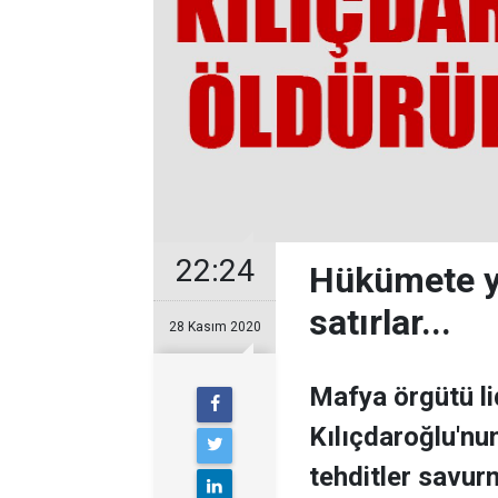
22:24
Hükümete y
satırlar...
28 Kasım 2020
Mafya örgütü li
Kılıçdaroğlu'nun
tehditler savur