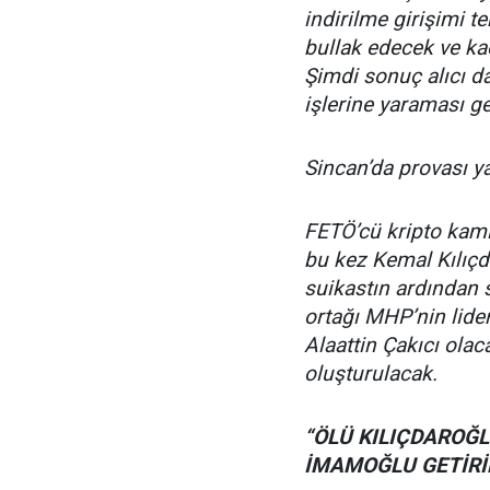
indirilme girişimi t
bullak edecek ve ka
Şimdi sonuç alıcı d
işlerine yaraması ge
Sincan’da provası y
FETÖ’cü kripto kamik
bu kez Kemal Kılıçd
suikastın ardından s
ortağı MHP’nin lider
Alaattin Çakıcı olaca
oluşturulacak.
“ÖLÜ KILIÇDAROĞL
İMAMOĞLU GETİRİ