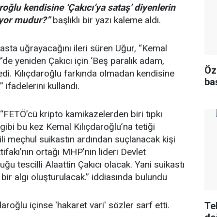
roğlu kendisine ‘Çakıcı’ya sataş’ diyenlerin
iliyor mudur?”
başlıklı bir yazı kaleme aldı.
kasta uğrayacağını ileri süren Uğur, “Kemal
’de yeniden Çakıcı için ‘Beş paralık adam,
Öz
di. Kılıçdaroğlu farkında olmadan kendisine
ba
 ifadelerini kullandı.
“FETÖ’cü kripto kamikazelerden biri tıpkı
gibi bu kez Kemal Kılıçdaroğlu’na tetiği
li meçhul suikastın ardından suçlanacak kişi
tifakı’nın ortağı MHP’nin lideri Devlet
uğu tescilli Alaattin Çakıcı olacak. Yani suikastı
i bir algı oluşturulacak.” iddiasında bulundu
aroğlu içinse 'hakaret vari' sözler sarf etti.
Te