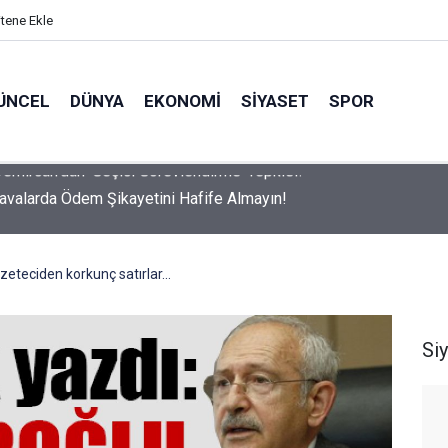
itene Ekle
ÜNCEL
DÜNYA
EKONOMI
SIYASET
SPOR
avalarda Ödem Şikayetini Hafife Almayın!
teciden korkunç satırlar...
Si