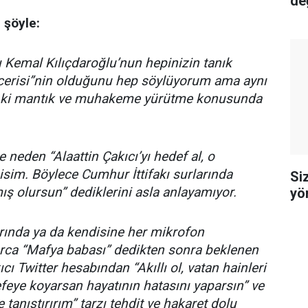
değ
 şöyle:
Kemal Kılıçdaroğlu’nun hepinizin tanık
cerisi”nin olduğunu hep söylüyorum ama aynı
 ki mantık ve muhakeme yürütme konusunda
neden “Alaattin Çakıcı’yı hedef al, o
 isim. Böylece Cumhur İttifakı surlarında
Siz
ış olursun” dediklerini asla anlayamıyor.
yö
rında ya da kendisine her mikrofon
arca “Mafya babası” dedikten sonra beklenen
cı Twitter hesabından “Akıllı ol, vatan hainleri
kefeye koyarsan hayatının hatasını yaparsın” ve
e tanıştırırım” tarzı tehdit ve hakaret dolu