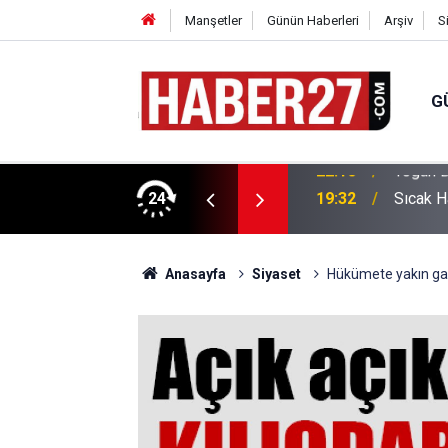
Manşetler
Günün Haberleri
Arşiv
S
G
vlendirme’ Tepkisi!
24
19:32
Sıcak H
Anasayfa
Siyaset
Hükümete yakın gaze