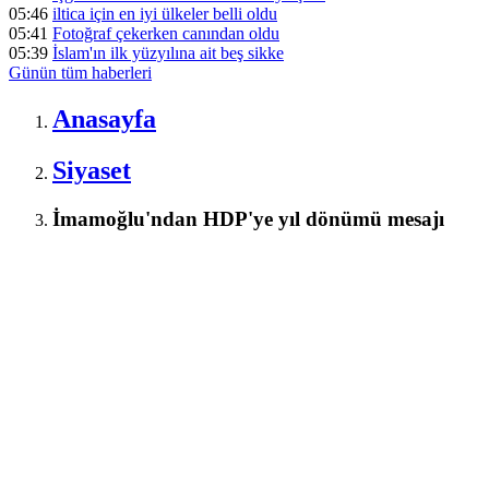
05:46
iltica için en iyi ülkeler belli oldu
05:41
Fotoğraf çekerken canından oldu
05:39
İslam'ın ilk yüzyılına ait beş sikke
Günün tüm
haberleri
Anasayfa
Siyaset
İmamoğlu'ndan HDP'ye yıl dönümü mesajı