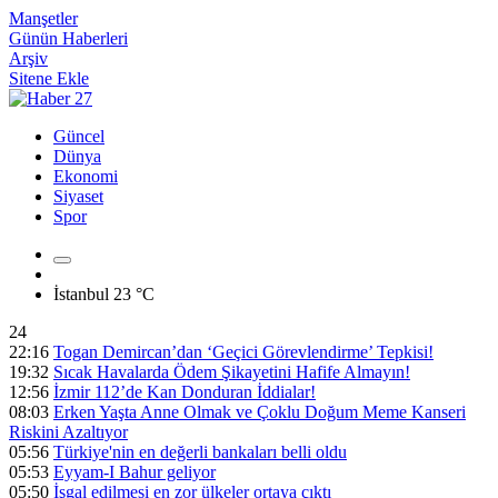
Manşetler
Günün Haberleri
Arşiv
Sitene Ekle
Güncel
Dünya
Ekonomi
Siyaset
Spor
İstanbul
23 °C
24
22:16
Togan Demircan’dan ‘Geçici Görevlendirme’ Tepkisi!
19:32
Sıcak Havalarda Ödem Şikayetini Hafife Almayın!
12:56
İzmir 112’de Kan Donduran İddialar!
08:03
Erken Yaşta Anne Olmak ve Çoklu Doğum Meme Kanseri
Riskini Azaltıyor
05:56
Türkiye'nin en değerli bankaları belli oldu
05:53
Eyyam-I Bahur geliyor
05:50
İşgal edilmesi en zor ülkeler ortaya çıktı