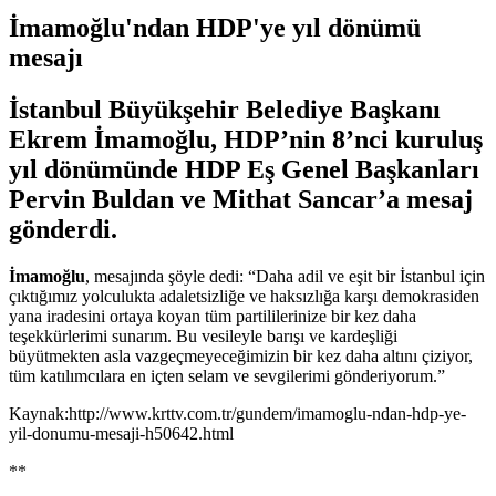
İmamoğlu'ndan HDP'ye yıl dönümü
mesajı
İstanbul Büyükşehir Belediye Başkanı
Ekrem İmamoğlu, HDP’nin 8’nci kuruluş
yıl dönümünde HDP Eş Genel Başkanları
Pervin Buldan ve Mithat Sancar’a mesaj
gönderdi.
İmamoğlu
, mesajında şöyle dedi: “Daha adil ve eşit bir İstanbul için
çıktığımız yolculukta adaletsizliğe ve haksızlığa karşı demokrasiden
yana iradesini ortaya koyan tüm partililerinize bir kez daha
teşekkürlerimi sunarım. Bu vesileyle barışı ve kardeşliği
büyütmekten asla vazgeçmeyeceğimizin bir kez daha altını çiziyor,
tüm katılımcılara en içten selam ve sevgilerimi gönderiyorum.”
Kaynak:http://www.krttv.com.tr/gundem/imamoglu-ndan-hdp-ye-
yil-donumu-mesaji-h50642.html
**