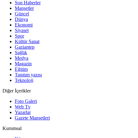
Son Haberler
Manşetler
Güncel
Dünya
Ekonomi
Siyaset
Spor
Kültür Sanat
Gaziantep
Sağlık
Medya
Magazin
Eğitim
Tanıtım yazısı
Teknoloji
Diğer İçerikler
Foto Galeri
Web Tv
Yazarlar
Gazete Manşetleri
Kurumsal