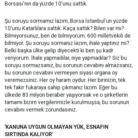
Borsası'nın da yüzde 10'unu sattık.
Şu soruyu sormamız lazım, Borsa İstanbul'un yüzde
10'unu Katarlılara sattık. Kaça sattık? Bilen var mı?
Bilmiyorsunuz, ben de bilmiyorum. 600 milletvekili de
bilmiyor. Şu soruyu sormanız lazım, ihale yaptınız mı?
Belki başka ülke gelip diyecekti ki ben şu kadr
veriyorum. İhale yapmadılar, niye yapmadılar? Siz bu
soruyu sormazsanız, bu sorunun cevabını almazsanız,
bu sorunun cevabını vermeyen siyasi organa oy
veremezsiniz. Her oy haram oydur. Her birinizin, tek
tek fakir fukaraya sahip çıkmanız lazım. Eğer bu
ülkede 83 milyon beraber yaşıyorsak ve o şirketlerin
tamamı bizim vergilerimizle kurulmuşsa, bu sorunun
cevabını vermek zorundasınız.
'KANUNA UYGUN OLMAYAN YÜK, ESNAFIN
SIRTINDA KALIYOR'