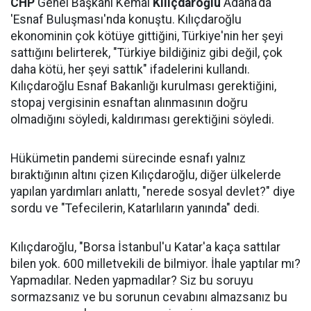
CHP
Genel Başkanı Kemal
Kılıçdaroğlu
Adana'da
'Esnaf Buluşması'nda konuştu. Kılıçdaroğlu
ekonominin çok kötüye gittiğini, Türkiye'nin her şeyi
sattığını belirterek, "Türkiye bildiğiniz gibi değil, çok
daha kötü, her şeyi sattık" ifadelerini kullandı.
Kılıçdaroğlu Esnaf Bakanlığı kurulması gerektiğini,
stopaj vergisinin esnaftan alınmasının doğru
olmadığını söyledi, kaldırıması gerektiğini söyledi.
Hükümetin pandemi sürecinde esnafı yalnız
bıraktığının altını çizen Kılıçdaroğlu, diğer ülkelerde
yapılan yardımları anlattı, "nerede sosyal devlet?" diye
sordu ve "Tefecilerin, Katarlıların yanında" dedi.
Kılıçdaroğlu, "Borsa İstanbul'u Katar'a kaça sattılar
bilen yok. 600 milletvekili de bilmiyor. İhale yaptılar mı?
Yapmadılar. Neden yapmadılar? Siz bu soruyu
sormazsanız ve bu sorunun cevabını almazsanız bu