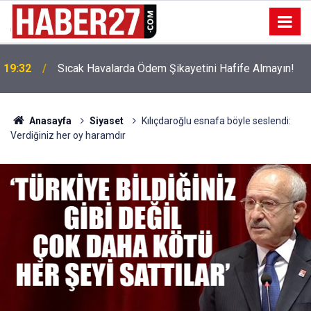
!
19:32
Sıcak Havalarda Ödem Şikayetini Hafife Almayın!
Anasayfa
Siyaset
Kılıçdaroğlu esnafa böyle seslendi:
Verdiğiniz her oy haramdır