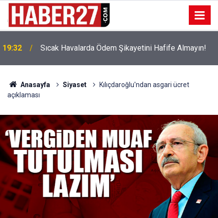
!
19:32
Sıcak Havalarda Ödem Şikayetini Hafife Almayın!
Anasayfa
Siyaset
Kılıçdaroğlu'ndan asgari ücret
açıklaması