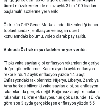
aylığı, gerçek enflasyona göre belirlenmeli.
Asgari
ücret
müzakereleri de en az aylık 3 bin 100 liradan
başlamalı” sözlerine yer verildi.
Öztrak'ın CHP Genel Merkezi'nde düzenlediği basın
toplantısındaki, enflasyon ve asgari ücret
konularındaki bölümü, video olarak paylaşıldı.
Videoda Öztrak'ın şu ifadelerine yer verildi:
"Tıpkı vaka sayıları gibi enflasyon rakamları da geriye
doğru güncellenmeli.Kasım ayında aylık enflasyon
rekor kırdı. 12 aylık enflasyon yüzde 14’ü aştı.
Enflasyondaki rakiplerimiz: Nijerya, Liberya, Zambiya...
Ama herkes biliyor ki vaka sayıları gibi, bu enflasyon
rakamları da gerçek değil. Bağımsız araştırmacıların
rakamları TÜİK’in enflasyonunun çok üstünde. TÜİK’e
göre son 3 ayda gerçekleşen enflasyon yüzde 5,5.