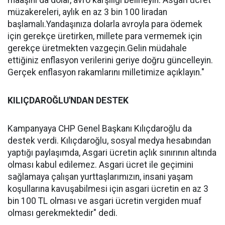
maaşını da dolar, avro karşılığı belirleyin. Asgari ücret
müzakereleri, aylık en az 3 bin 100 liradan
başlamalı.Yandaşınıza dolarla avroyla para ödemek
için gerekçe üretirken, millete para vermemek için
gerekçe üretmekten vazgeçin.Gelin müdahale
ettiğiniz enflasyon verilerini geriye doğru güncelleyin.
Gerçek enflasyon rakamlarını milletimize açıklayın."
KILIÇDAROĞLU
'NDAN DESTEK
Kampanyaya CHP Genel Başkanı Kılıçdaroğlu da
destek verdi. Kılıçdaroğlu, sosyal medya hesabından
yaptığı paylaşımda, Asgari ücretin açlık sınırının altında
olması kabul edilemez. Asgari ücret ile geçimini
sağlamaya çalışan yurttaşlarımızın, insani yaşam
koşullarına kavuşabilmesi için asgari ücretin en az 3
bin 100 TL olması ve asgari ücretin vergiden muaf
olması gerekmektedir" dedi.