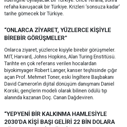
liderliğine oynayacak bir Türkiye. Önce feraha, sonra
refaha kavuşacak bir Türkiye. Krizleri ‘sonsuza kadar’
tarihe gömecek bir Türkiye.
“ONLARCA ZİYARET, YÜZLERCE KİŞİYLE
BİREBİR GÖRÜŞMELER”
Onlarca ziyaret, yüzlerce kişiyle birebir görüşmeler.
MIT, Harvard, Johns Hopkins, Alan Turing Enstitüsü.
Tarihte en çok referans verilen hocalardan
biyokimyager Robert Langer, kanser teşhisinde çığır
açan Prof. Mehmet Toner, eski İngiltere Başbakanı
David Cameron’ın dijital dönüşüm danışmanı Daniel
Korski, gençlerin modeli olarak bilinen ödülü tıp
alanında kazanan Doç. Canan Dağdeviren.
“YEPYENİ BİR KALKINMA HAMLESİYLE
2030’DA KİŞİ BAŞI GELİRİ 22 BİN DOLARA