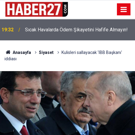
!
19:32
Sıcak Havalarda Ödem Şikayetini Hafife Almayın!
Anasayfa
Siyaset
Kulisleri sallayacak 'İBB Başkanı'
iddiası