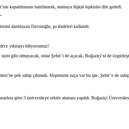
n kapatılmasını hatırlatarak, atamaya ilişkin tepkisini dile getirdi.
"
risini alıntılayan Davutoğlu, şu ifadeleri kullandı:
 sadece yıkmayı biliyorsunuz!
sizin gibi olmayacak, onlar Şehir’i de açacak, Boğaziçi’ni de özgürleş
esi’ne pek sahip çıkmadı. Hepimizin suçu var bu işte. Şehir’e de sahip
lara göre 5 üniversiteye rektör ataması yapıldı. Boğaziçi Üniversites