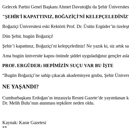
Gelecek Partisi Genel Başkanı Ahmet Davutoğlu da Şehir Üniversitesi’ni
"ŞEHİR'İ KAPATTINIZ, BOĞAZİÇİ'Nİ KELEPÇELEDİNİZ
Boğaziçi Üniversitesi eski Rektörü Prof. Dr. Üstün Ergüder’in özeleşti
Dün Şehir, bugün Boğaziçi!
Şehir’i kapattınız, Boğaziçi’ni kelepçelediniz! Ne yazık ki, siz artık
Ama bugün üniversite kapısı önünde şiddet uyguladığınız gençler asla 
PROF. ERGÜDER: HEPİMİZİN SUÇU VAR BU İŞTE
“Bugün Boğaziçi’ne sahip çıkacak akademisyen grubu, Şehir Üniversit
NE YAŞANDI?
Cumhurbaşkanı Erdoğan’ın imzasıyla Resmi Gazete’de yayımlanan karar
Dr. Melih Bulu’nun atanması tepkilere neden oldu.
Kaynak: Karar Gazetesi
**