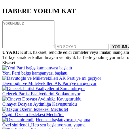
HABERE
YORUM KAT
UYARI:
Küfür, hakaret, rencide edici cümleler veya imalar, inançlara 
Türkçe karakter kullanılmayan ve büyük harflerle yazılmış yorumlar
Siyaset
Yeni Parti bağış kampanyası başlattı
Davutoğlu ve Milletvekilleri AK Parti'ye mi geçiyor
Gelecek Partisi Faaliyetlerini Sonlandırıyor
Cinayet Dosyası Aydınlığa Kavuşturuldu
Özgür Özel'in fezlekesi Meclis'te!
Özel sinirlendi.,Hep sen başlatıyorsun, yapma