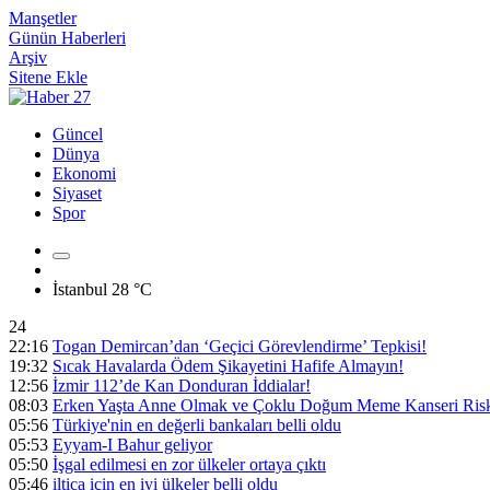
Manşetler
Günün Haberleri
Arşiv
Sitene Ekle
Güncel
Dünya
Ekonomi
Siyaset
Spor
İstanbul
28 °C
24
22:16
Togan Demircan’dan ‘Geçici Görevlendirme’ Tepkisi!
19:32
Sıcak Havalarda Ödem Şikayetini Hafife Almayın!
12:56
İzmir 112’de Kan Donduran İddialar!
08:03
Erken Yaşta Anne Olmak ve Çoklu Doğum Meme Kanseri Riski
05:56
Türkiye'nin en değerli bankaları belli oldu
05:53
Eyyam-I Bahur geliyor
05:50
İşgal edilmesi en zor ülkeler ortaya çıktı
05:46
iltica için en iyi ülkeler belli oldu