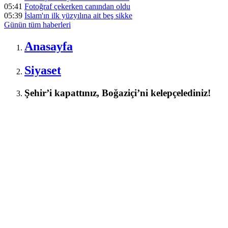
05:41
Fotoğraf çekerken canından oldu
05:39
İslam'ın ilk yüzyılına ait beş sikke
Günün tüm
haberleri
Anasayfa
Siyaset
Şehir’i kapattınız, Boğaziçi’ni kelepçelediniz!