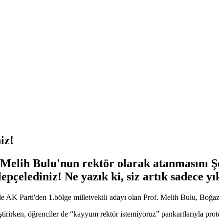
iz!
. Melih Bulu'nun rektör olarak atanmasını Ş
elepçelediniz! Ne yazık ki, siz artık sadece 
K Parti'den 1.bölge milletvekili adayı olan Prof. Melih Bulu, Boğaziç
ştirirken, öğrenciler de “kayyum rektör istemiyoruz” pankartlarıyla pr