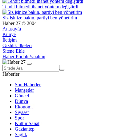
Tehdit bitmedi ihanet yöntem değiştirdi
Siz işinize bakın, partiyi ben yönetirim
Haber 27 © 2004
Anasayfa
Künye
İletişim
Gizlilik İlkeleri
Sitene Ekle
Haber Portalı Yazılımı
Haberler
Son Haberler
Manşetler
Güncel
Dünya
Ekonomi
Siyaset
Spor
Kültür Sanat
Gaziantep
Sağlık