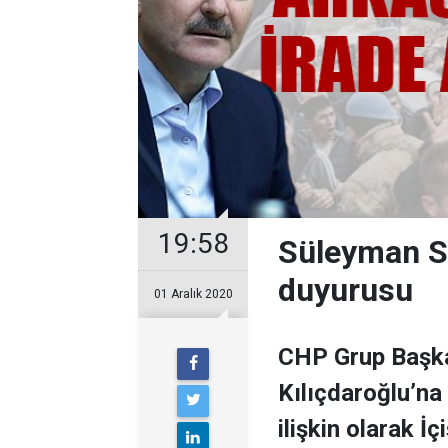
19:58
Süleyman S
duyurusu
01 Aralık 2020
CHP Grup Başka
Kılıçdaroğlu’na
ilişkin olarak İ