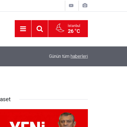
İstanbul
26 °C
12:56
İzmir 112’de Kan Donduran İddialar!
Günün tüm
haberleri
yaset