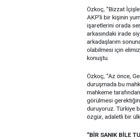
Özkoç, “Bizzat İçişle
AKP’li bir kişinin yu
işaretlerini orada ser
arkasındaki irade siya
arkadaşlarım sonuna 
olabilmesi için elimi
konuştu.
Özkoç, “Az önce, Gen
duruşmada bu mahkem
mahkeme tarafından 
görülmesi gerektiğini
duruyoruz. Türkiye b
özgür, adaletli bir ü
“BİR SANIK BİLE 