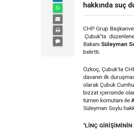
hakkında suç du
CHP Grup Başkanvek
Çubuk’ta düzenlen
Bakanı
Süleyman S
belirtti.
Özkoç, Çubuk’ta CHP li
davanın ilk duruşma
olarak Çubuk Cumhur
bizzat içerisinde olan 
tümen komutanı ile
Süleyman Soylu hakk
"LİNÇ GİRİŞİMİNİN