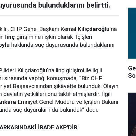
yurusunda bulunduklarını belirtti.
ili , CHP Genel Başkanı Kemal
Kılıçdaroğlu
’na
en
linç
girişimine ilişkin olarak İçişleri
oylu
hakkında suç duyurusunda bulunduklarını
Gel
deri Kılıçdaroğlu’na linç girişimi ile ilgili
So
sı sırasında yaptığı konuşmada, “Biz CHP
iyet Başsavcısından şikâyette bulunduk. Olayın
devletin yetkilileri onu taktif etmişlerdir. İlgili
Ankara
Emniyet Genel Müdürü ve İçişleri Bakanı
ında suç duyurularında bulunduk” dedi.
 ARKASINDAKİ İRADE AKP'DİR"