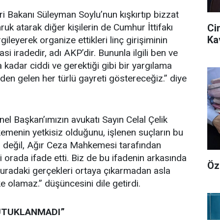
ri Bakanı Süleyman Soylu’nun kışkırtıp bizzat
mruk atarak diğer kişilerin de Cumhur İttifakı
Ci
Ka
gileyerek organize ettikleri linç girişiminin
si iradedir, adı AKP’dir. Bununla ilgili ben ve
kadar ciddi ve gerektiği gibi bir yargılama
zden gelen her türlü gayreti göstereceğiz.” diye
el Başkan’ımızın avukatı Sayın Celal Çelik
enin yetkisiz olduğunu, işlenen suçların bu
değil, Ağır Ceza Mahkemesi tarafından
 orada ifade etti. Biz de bu ifadenin arkasında
Öz
uradaki gerçekleri ortaya çıkarmadan asla
lke olamaz.” düşüncesini dile getirdi.
TUTUKLANMADI”