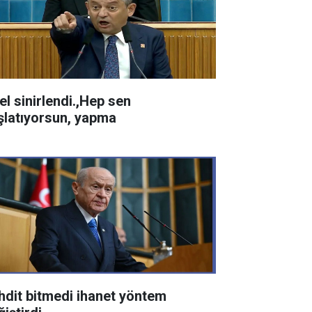
el sinirlendi.,Hep sen
şlatıyorsun, yapma
hdit bitmedi ihanet yöntem