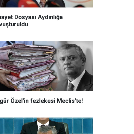
nayet Dosyası Aydınlığa
vuşturuldu
gür Özel'in fezlekesi Meclis'te!