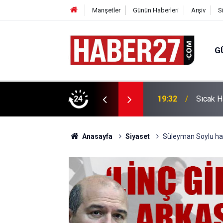
Manşetler
Günün Haberleri
Arşiv
S
G
vlendirme’ Tepkisi!
24
19:32
Sıcak H
Anasayfa
Siyaset
Süleyman Soylu ha