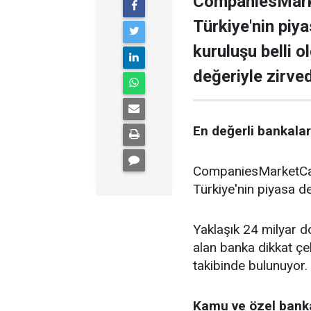
CompaniesMarke
Türkiye'nin piy
kuruluşu belli o
değeriyle zirve
En değerli bankalar 
CompaniesMarketCap 
Türkiye'nin piyasa de
Yaklaşık 24 milyar do
alan banka dikkat çe
takibinde bulunuyor.
Kamu ve özel banka