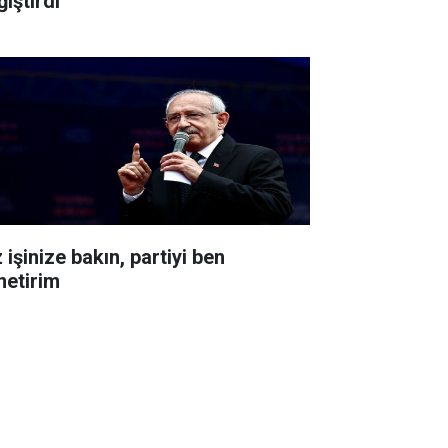
iştirdi
 işinize bakın, partiyi ben
netirim