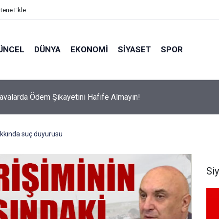
itene Ekle
ÜNCEL
DÜNYA
EKONOMI
SIYASET
SPOR
avalarda Ödem Şikayetini Hafife Almayın!
kkında suç duyurusu
Si