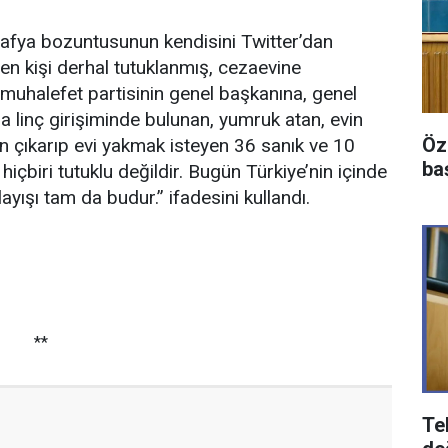
afya bozuntusunun kendisini Twitter’dan
iren kişi derhal tutuklanmış, cezaevine
uhalefet partisinin genel başkanına, genel
a linç girişiminde bulunan, yumruk atan, evin
Öz
ın çıkarıp evi yakmak isteyen 36 sanık ve 10
ba
 hiçbiri tutuklu değildir. Bugün Türkiye’nin içinde
yışı tam da budur.” ifadesini kullandı.
**
Te