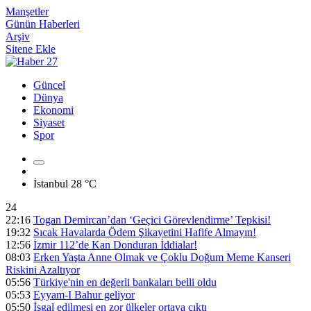
Manşetler
Günün Haberleri
Arşiv
Sitene Ekle
Güncel
Dünya
Ekonomi
Siyaset
Spor
İstanbul
28 °C
24
22:16
Togan Demircan’dan ‘Geçici Görevlendirme’ Tepkisi!
19:32
Sıcak Havalarda Ödem Şikayetini Hafife Almayın!
12:56
İzmir 112’de Kan Donduran İddialar!
08:03
Erken Yaşta Anne Olmak ve Çoklu Doğum Meme Kanseri
Riskini Azaltıyor
05:56
Türkiye'nin en değerli bankaları belli oldu
05:53
Eyyam-I Bahur geliyor
05:50
İşgal edilmesi en zor ülkeler ortaya çıktı