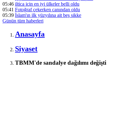
05:46
iltica için en iyi ülkeler belli oldu
05:41
Fotoğraf çekerken canından oldu
05:39
İslam'ın ilk yüzyılına ait beş sikke
Günün tüm
haberleri
Anasayfa
Siyaset
TBMM'de sandalye dağılımı değişti