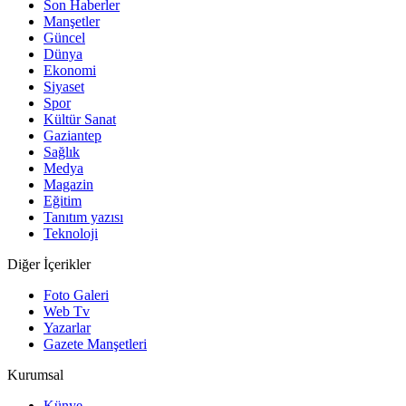
Son Haberler
Manşetler
Güncel
Dünya
Ekonomi
Siyaset
Spor
Kültür Sanat
Gaziantep
Sağlık
Medya
Magazin
Eğitim
Tanıtım yazısı
Teknoloji
Diğer İçerikler
Foto Galeri
Web Tv
Yazarlar
Gazete Manşetleri
Kurumsal
Künye