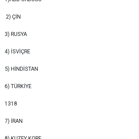
2) ÇİN
3) RUSYA
4) İSVİÇRE
5) HİNDİSTAN
6) TÜRKİYE
1318
7) İRAN
8) KUZEY KORE