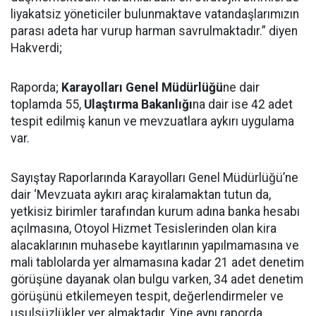
liyakatsiz yöneticiler bulunmaktave vatandaşlarımızın
parası adeta har vurup harman savrulmaktadır.” diyen
Hakverdi;
Raporda;
Karayolları Genel Müdürlüğü
ne dair
toplamda 55,
Ulaştırma Bakanlığı
na dair ise 42 adet
tespit edilmiş kanun ve mevzuatlara aykırı uygulama
var.
Sayıştay Raporlarında Karayolları Genel Müdürlüğü’ne
dair ‘Mevzuata aykırı araç kiralamaktan tutun da,
yetkisiz birimler tarafından kurum adına banka hesabı
açılmasına, Otoyol Hizmet Tesislerinden olan kira
alacaklarının muhasebe kayıtlarının yapılmamasına ve
mali tablolarda yer almamasına kadar 21 adet denetim
görüşüne dayanak olan bulgu varken, 34 adet denetim
görüşünü etkilemeyen tespit, değerlendirmeler ve
usulsüzlükler yer almaktadır. Yine aynı raporda