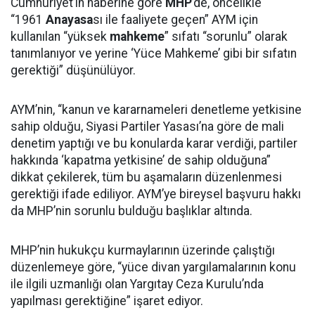
Cumhuriyet’in haberine göre
MHP
’de, öncelikle
“1961
Anayasa
sı ile faaliyete geçen” AYM için
kullanılan “yüksek
mahkeme
” sıfatı “sorunlu” olarak
tanımlanıyor ve yerine ‘Yüce Mahkeme’ gibi bir sıfatın
gerektiği” düşünülüyor.
AYM’nin, “kanun ve kararnameleri denetleme yetkisine
sahip olduğu, Siyasi Partiler Yasası’na göre de mali
denetim yaptığı ve bu konularda karar verdiği, partiler
hakkında ‘kapatma yetkisine’ de sahip olduğuna”
dikkat çekilerek, tüm bu aşamaların düzenlenmesi
gerektiği ifade ediliyor. AYM’ye bireysel başvuru hakkı
da MHP’nin sorunlu bulduğu başlıklar altında.
MHP’nin hukukçu kurmaylarının üzerinde çalıştığı
düzenlemeye göre, “yüce divan yargılamalarının konu
ile ilgili uzmanlığı olan Yargıtay Ceza Kurulu’nda
yapılması gerektiğine” işaret ediyor.