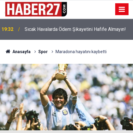
!
19:32
Sıcak Havalarda Ödem Şikayetini Hafife Almayın!
Anasayfa
Spor
Maradona hayatını kaybetti