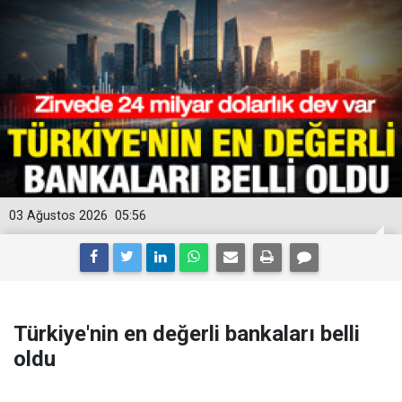
03 Ağustos 2026
05:56
Türkiye'nin en değerli bankaları belli
oldu