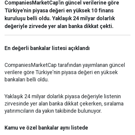
CompaniesMarketCap'in güncel verilerine göre
Türkiye'nin piyasa değeri en yüksek 10 finans
kuruluşu belli oldu. Yaklaşık 24 milyar dolarlık
değeriyle zirvede yer alan banka dikkat çekti.
En değerli bankalar listesi açıklandı
CompaniesMarketCap tarafından yayımlanan güncel
verilere göre Türkiye'nin piyasa değeri en yüksek
bankaları belli oldu.
Yaklaşık 24 milyar dolarlık piyasa değeriyle listenin
zirvesinde yer alan banka dikkat çekerken, sıralama
yatırımcıların da yakın takibinde bulunuyor.
Kamu ve özel bankalar aynı listede