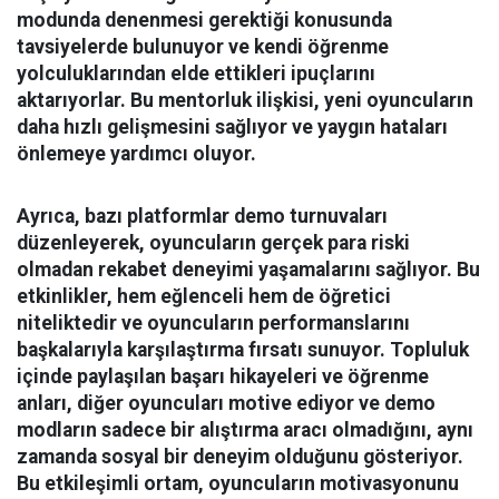
modunda denenmesi gerektiği konusunda
tavsiyelerde bulunuyor ve kendi öğrenme
yolculuklarından elde ettikleri ipuçlarını
aktarıyorlar. Bu mentorluk ilişkisi, yeni oyuncuların
daha hızlı gelişmesini sağlıyor ve yaygın hataları
önlemeye yardımcı oluyor.
Ayrıca, bazı platformlar demo turnuvaları
düzenleyerek, oyuncuların gerçek para riski
olmadan rekabet deneyimi yaşamalarını sağlıyor. Bu
etkinlikler, hem eğlenceli hem de öğretici
niteliktedir ve oyuncuların performanslarını
başkalarıyla karşılaştırma fırsatı sunuyor. Topluluk
içinde paylaşılan başarı hikayeleri ve öğrenme
anları, diğer oyuncuları motive ediyor ve demo
modların sadece bir alıştırma aracı olmadığını, aynı
zamanda sosyal bir deneyim olduğunu gösteriyor.
Bu etkileşimli ortam, oyuncuların motivasyonunu