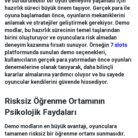
ve sürdürülebilir bir oyun deneyimi yaşaması için
hazırlık süreci büyük önem taşıyor. Gerçek para ile
oyuna başlamadan önce, oyunların mekaniklerini
anlamak ve stratejiler geliştirmek gerekiyor. Demo
modlar, bu hazırlık sürecinin temel taşlarından
birini oluşturuyor ve oyunculara risk almadan
deneyim kazanma fırsatı sunuyor. Örneğin
7 slots
platformunda sunulan demo seçenekleri,
kullanıcıların gerçek para yatırmadan önce oyunları
denemelerine olanak tanıyarak, daha bilinçli
kararlar almalarına yardımcı oluyor ve bu sayede
oyuncular kendilerini güvende hissediyor.
Risksiz Öğrenme Ortamının
Psikolojik Faydaları
Demo modların en büyük avantajı, oyunculara
tamamen risksiz bir öğrenme ortamı sunmasıdır.