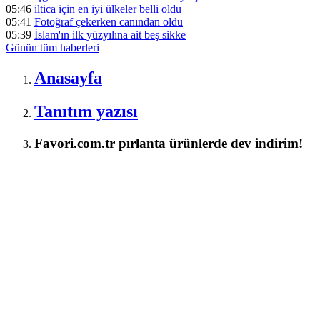
05:46
iltica için en iyi ülkeler belli oldu
05:41
Fotoğraf çekerken canından oldu
05:39
İslam'ın ilk yüzyılına ait beş sikke
Günün tüm
haberleri
Anasayfa
Tanıtım yazısı
Favori.com.tr pırlanta ürünlerde dev indirim!