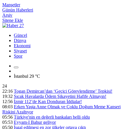
Manşetler
Günün Haberleri
Arşiv
Sitene Ekle
Güncel
Dünya
Ekonomi
Siyaset
Spor
İstanbul
29 °C
24
22:16
Togan Demircan’dan ‘Geçici Görevlendirme’ Tepkisi!
19:32
Sıcak Havalarda Ödem Şikayetini Hafife Almayın!
12:56
İzmir 112’de Kan Donduran İddialar!
08:03
Erken Yaşta Anne Olmak ve Çoklu Doğum Meme Kanseri
Riskini Azaltıyor
05:56
Türkiye'nin en değerli bankaları belli oldu
05:53
Eyyam-I Bahur geliyor
05:50
İşgal edilmesi en zor ülkeler ortaya çıktı