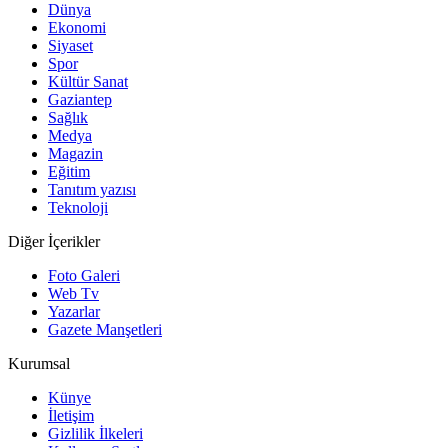
Dünya
Ekonomi
Siyaset
Spor
Kültür Sanat
Gaziantep
Sağlık
Medya
Magazin
Eğitim
Tanıtım yazısı
Teknoloji
Diğer İçerikler
Foto Galeri
Web Tv
Yazarlar
Gazete Manşetleri
Kurumsal
Künye
İletişim
Gizlilik İlkeleri