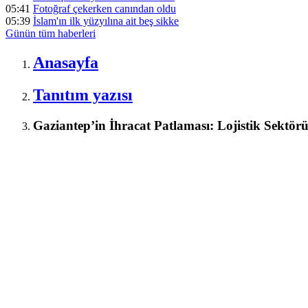
05:41
Fotoğraf çekerken canından oldu
05:39
İslam'ın ilk yüzyılına ait beş sikke
Günün tüm
haberleri
Anasayfa
Tanıtım yazısı
Gaziantep’in İhracat Patlaması: Lojistik Sektör