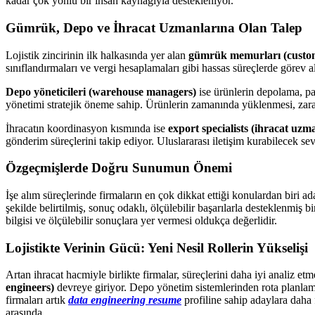
kadar çok yönlü bir insan kaynağıyla destekleniyor.
Gümrük, Depo ve İhracat Uzmanlarına Olan Talep
Lojistik zincirinin ilk halkasında yer alan
gümrük memurları (customs
sınıflandırmaları ve vergi hesaplamaları gibi hassas süreçlerde görev 
Depo yöneticileri (warehouse managers)
ise ürünlerin depolama, pak
yönetimi stratejik öneme sahip. Ürünlerin zamanında yüklenmesi, zarar
İhracatın koordinasyon kısmında ise
export specialists (ihracat uzm
gönderim süreçlerini takip ediyor. Uluslararası iletişim kurabilecek sev
Özgeçmişlerde Doğru Sunumun Önemi
İşe alım süreçlerinde firmaların en çok dikkat ettiği konulardan biri ad
şekilde belirtilmiş, sonuç odaklı, ölçülebilir başarılarla desteklenmiş
bilgisi ve ölçülebilir sonuçlara yer vermesi oldukça değerlidir.
Lojistikte Verinin Gücü: Yeni Nesil Rollerin Yükselişi
Artan ihracat hacmiyle birlikte firmalar, süreçlerini daha iyi analiz e
engineers)
devreye giriyor. Depo yönetim sistemlerinden rota planlama
firmaları artık
data engineering resume
profiline sahip adaylara daha 
arasında.