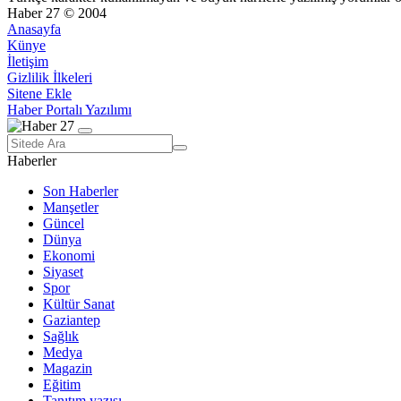
Haber 27 © 2004
Anasayfa
Künye
İletişim
Gizlilik İlkeleri
Sitene Ekle
Haber Portalı Yazılımı
Haberler
Son Haberler
Manşetler
Güncel
Dünya
Ekonomi
Siyaset
Spor
Kültür Sanat
Gaziantep
Sağlık
Medya
Magazin
Eğitim
Tanıtım yazısı