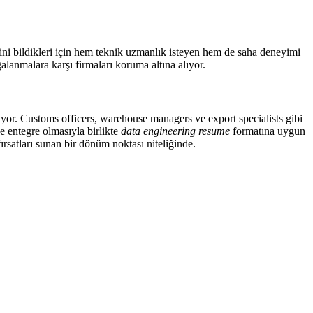
rini bildikleri için hem teknik uzmanlık isteyen hem de saha deneyimi
galanmalara karşı firmaları koruma altına alıyor.
luyor. Customs officers, warehouse managers ve export specialists gibi
iğe entegre olmasıyla birlikte
data engineering resume
formatına uygun
ırsatları sunan bir dönüm noktası niteliğinde.