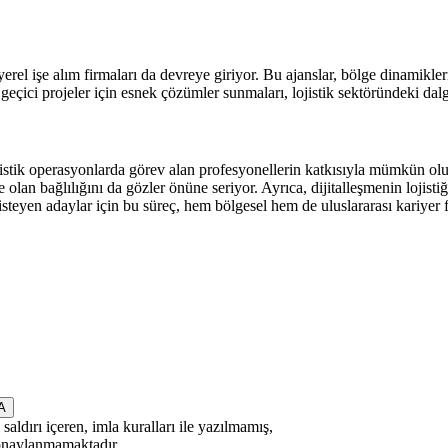
erel işe alım firmaları da devreye giriyor. Bu ajanslar, bölge dinamikle
 geçici projeler için esnek çözümler sunmaları, lojistik sektöründeki dal
 lojistik operasyonlarda görev alan profesyonellerin katkısıyla mümkün o
ne olan bağlılığını da gözler önüne seriyor. Ayrıca, dijitalleşmenin lojist
isteyen adaylar için bu süreç, hem bölgesel hem de uluslararası kariyer f
saldırı içeren, imla kuralları ile yazılmamış,
 onaylanmamaktadır.