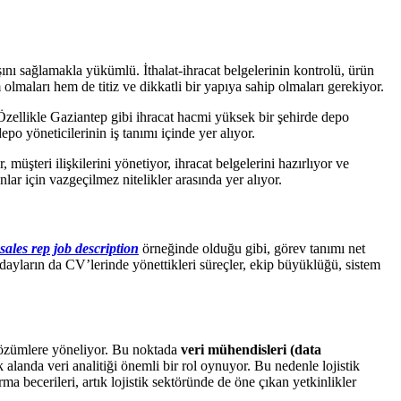
ışını sağlamakla yükümlü. İthalat-ihracat belgelerinin kontrolü, ürün
lmaları hem de titiz ve dikkatli bir yapıya sahip olmaları gerekiyor.
 Özellikle Gaziantep gibi ihracat hacmi yüksek bir şehirde depo
o yöneticilerinin iş tanımı içinde yer alıyor.
müşteri ilişkilerini yönetiyor, ihracat belgelerini hazırlıyor ve
lar için vazgeçilmez nitelikler arasında yer alıyor.
sales rep job description
örneğinde olduğu gibi, görev tanımı net
adayların da CV’lerinde yönettikleri süreçler, ekip büyüklüğü, sistem
l çözümlere yöneliyor. Bu noktada
veri mühendisleri (data
landa veri analitiği önemli bir rol oynuyor. Bu nedenle lojistik
a becerileri, artık lojistik sektöründe de öne çıkan yetkinlikler