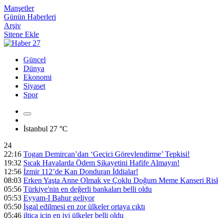
Manşetler
Günün Haberleri
Arşiv
Sitene Ekle
Güncel
Dünya
Ekonomi
Siyaset
Spor
İstanbul
27 °C
24
22:16
Togan Demircan’dan ‘Geçici Görevlendirme’ Tepkisi!
19:32
Sıcak Havalarda Ödem Şikayetini Hafife Almayın!
12:56
İzmir 112’de Kan Donduran İddialar!
08:03
Erken Yaşta Anne Olmak ve Çoklu Doğum Meme Kanseri Riski
05:56
Türkiye'nin en değerli bankaları belli oldu
05:53
Eyyam-I Bahur geliyor
05:50
İşgal edilmesi en zor ülkeler ortaya çıktı
05:46
iltica için en iyi ülkeler belli oldu