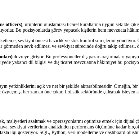
 officers)
, ürünlerin uluslararası ticaret kurallarına uygun şekilde çık
alıyorlar. Bu pozisyonlarda görev yapacak kişilerin hem mevzuata hâkim o
etleme, sevkiyat öncesi hazırlık ve stok kontrol süreçlerini yönetiyor.
 görmeden sevk edilmesi ve sevkiyat sürecinde doğru takip edilmesi, dep
anları)
devreye giriyor. Bu profesyoneller dış pazar araştırmaları yapıyor, 
iyede yabancı dil bilgisi ve dış ticaret mevzuatına hâkimiyet bu pozisyon
ayın yetkinliklerini açık ve net bir şekilde aktarabilmesidir. Örneğin, bir
 bir özgeçmiş, her zaman öne çıkar. Lojistik sektöründe çalışmak isteyen 
tmek, maliyetleri azaltmak ve operasyonlarını optimize etmek için dijita
ya, sevkiyat verilerinin analizinden performans ölçümüne kadar birçok a
fazla ilgi gösteriyor. SQL, Python, veri modelleme ve dashboard oluşturm