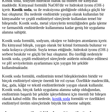
Kostik soda, sodyum hidroksit olarak da bilinen bir kimyasal
maddedir. Kimyasal formülü NaOH'dir ve hidroksit iyonu (OH-)
içerir.
Kostik soda
, su ile reaksiyona girdiğinde oldukça güçlü bir
baz oluşturur. Bu nedenle endüstride yaygın olarak kullanılan bir
kimyasaldır ve çeşitli endüstriyel süreçlerde kullanılan temel bir
bileşendir. Kostik soda, metal yüzeylerin temizliğinden gıda işleme
ve farmasötik endüstrilerde kullanımına kadar geniş bir uygulama
alanına sahiptir.
Kostik soda formülü, sodyum, oksijen ve hidrojen atomlarını içerir.
Bu kimyasal bileşik, yaygın olarak bir kristal formunda bulunur ve
suda kolayca çözünür. Suyla temas ettiğinde, hidroksit iyonu (OH-)
serbest bırakılır ve güçlü bir baz oluşturur. Bu özelliği nedeniyle
kostik soda, çeşitli endüstriyel süreçlerde asitlerin nötralize edilmesi
ve pH seviyelerinin ayarlanması için yaygın bir şekilde
kullanılmaktadır.
Kostik soda formülü, endüstrinin temel bileşiklerinden biridir ve
birçok endüstriyel süreçte önemli bir rol oynar. Özellikle madencilik,
ilaç, gıda, kâğıt ve tekstil endüstrilerinde yaygın olarak kullanılır.
Kostik soda, birçok farklı uygulama alanına sahip olduğundan,
endüstrinin başarılı bir şekilde işleyebilmesi için önemli bir bileşen
olarak kabul edilir. Bu nedenle,
kostik soda
formülü ve özellikleri
endüstriyel üretim süreçlerinde büyük bir öneme sahiptir.