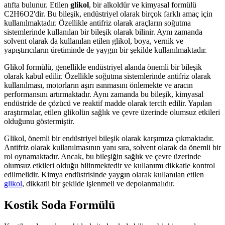
atıfta bulunur. Etilen
glikol
, bir alkoldür ve kimyasal formülü
C2H6O2'dir. Bu bileşik, endüstriyel olarak birçok farklı amaç için
kullanılmaktadır. Özellikle antifriz olarak araçların soğutma
sistemlerinde kullanılan bir bileşik olarak bilinir. Aynı zamanda
solvent olarak da kullanılan etilen glikol, boya, vernik ve
yapıştırıcıların üretiminde de yaygın bir şekilde kullanılmaktadır.
Glikol formülü, genellikle endüstriyel alanda önemli bir bileşik
olarak kabul edilir. Özellikle soğutma sistemlerinde antifriz olarak
kullanılması, motorların aşırı ısınmasını önlemekte ve aracın
performansını artırmaktadır. Aynı zamanda bu bileşik, kimyasal
endüstride de çözücü ve reaktif madde olarak tercih edilir. Yapılan
araştırmalar, etilen glikolün sağlık ve çevre üzerinde olumsuz etkileri
olduğunu göstermiştir.
Glikol, önemli bir endüstriyel bileşik olarak karşımıza çıkmaktadır.
Antifriz olarak kullanılmasının yanı sıra, solvent olarak da önemli bir
rol oynamaktadır. Ancak, bu bileşiğin sağlık ve çevre üzerinde
olumsuz etkileri olduğu bilinmektedir ve kullanımı dikkatle kontrol
edilmelidir. Kimya endüstrisinde yaygın olarak kullanılan etilen
glikol
, dikkatli bir şekilde işlenmeli ve depolanmalıdır.
Kostik Soda Formülü