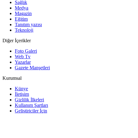
Sağlık
Medya
Magazin
Eğitim
Tanıtım yazısı
Teknoloji
Diğer İçerikler
Foto Galeri
Web Tv
Yazarlar
Gazete Manşetleri
Kurumsal
Künye
İletişim
Gizlilik İlkeleri
Kullanım Şartları
Geliştiriciler İçin