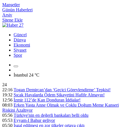
Manşetler
Günün Haberleri
Arşiv
Sitene Ekle
Güncel
Dünya
Ekonomi
Siyaset
Spor
İstanbul
24 °C
24
22:16
Togan Demircan’dan ‘Geçici Görevlendirme’ Tepkisi!
19:32
Sıcak Havalarda Ödem Şikayetini Hafife Almayın!
12:56
İzmir 112’de Kan Donduran İddialar!
08:03
Erken Yaşta Anne Olmak ve Çoklu Doğum Meme Kanseri
Riskini Azaltıyor
05:56
Türkiye'nin en değerli bankaları belli oldu
05:53
Eyyam-I Bahur geliyor
05:50
İşgal edilmesi en zor ülkeler ortaya çıktı