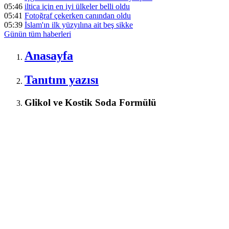
05:46
iltica için en iyi ülkeler belli oldu
05:41
Fotoğraf çekerken canından oldu
05:39
İslam'ın ilk yüzyılına ait beş sikke
Günün tüm
haberleri
Anasayfa
Tanıtım yazısı
Glikol ve Kostik Soda Formülü